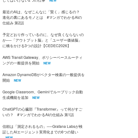
NEW
最近のAIは、なぜこんなに「賢く」感じるの？
進化の裏にあるモノとは #マンガでわかるAIの
仕組み 第2話
予定どおり作っているのに、なぜ良くならないの
か──「アウトプット脳」と「ユーザー価値脳」
に橋をかける3つの設計【CEDEC2026】
AWS Transit Gateway、ポリシーベースルーティ
ングの一般提供を開始
NEW
Amazon DynamoDBがベクター検索の一般提供を
開始
NEW
Google Classroom、Geminiでルーブリック自動
生成機能を追加
NEW
ChatGPTの心臓部『Transformer』って何がすご
いの？ #マンガでわかるAIの仕組み 第1話
信頼は「測定されるもの」──Grafana Labsが検
証したAIエージェント実用化までの6つの疑い
NEW