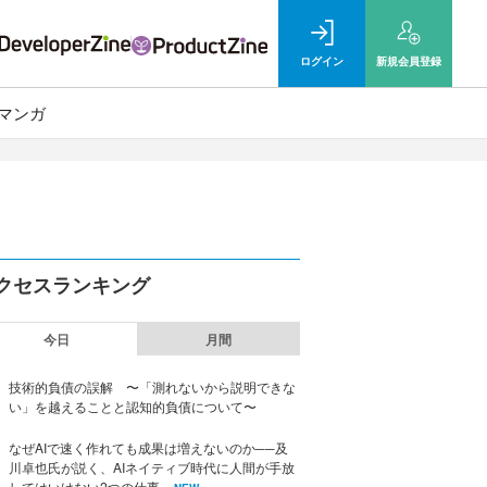
ログイン
新規
会員登録
マンガ
クセスランキング
今日
月間
技術的負債の誤解 〜「測れないから説明できな
い」を越えることと認知的負債について〜
なぜAIで速く作れても成果は増えないのか──及
川卓也氏が説く、AIネイティブ時代に人間が手放
してはいけない2つの仕事