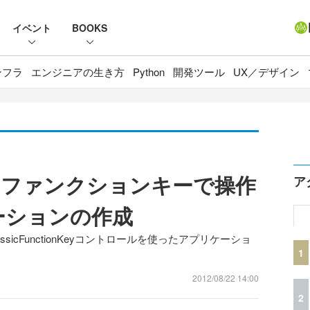
イベント
BOOKS
ンフラ
エンジニアの生き方
Python
開発ツール
UX／デザイン
にファンクションキーで操作
ア
ーションの作成
JのGcClassicFunctionKeyコントロールを使ったアプリケーショ
1
2012/08/22 14:00
2