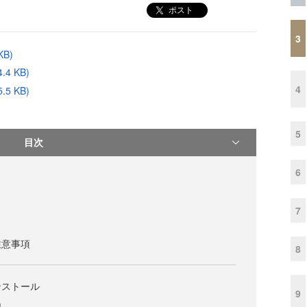
ポスト
3
B)
4 KB)
4
5 KB)
5
目次
6
7
注意事項
8
ンストール
9
加