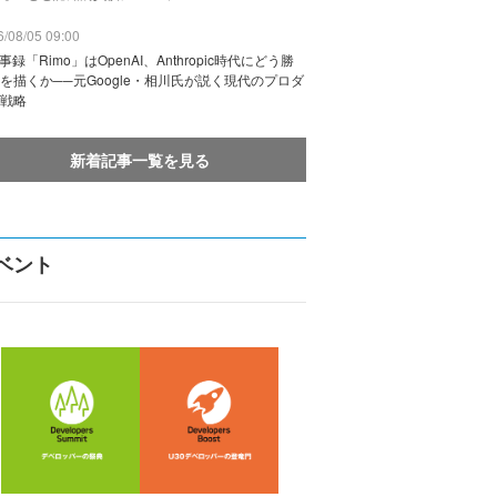
/08/05 09:00
議事録「Rimo」はOpenAI、Anthropic時代にどう勝
を描くか──元Google・相川氏が説く現代のプロダ
戦略
新着記事一覧を見る
ベント