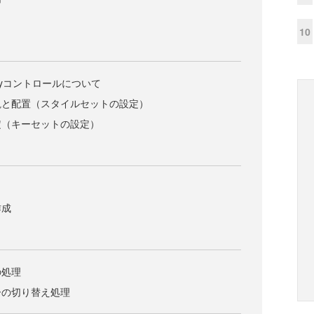
10
ionKeyコントロールについて
観と配置（スタイルセットの設定）
定（キーセットの設定）
作成
の処理
ーの切り替え処理