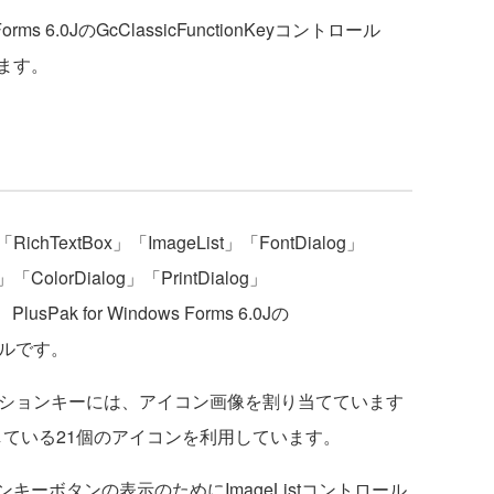
rms 6.0JのGcClassicFunctionKeyコントロール
ます。
xtBox」「ImageList」「FontDialog」
g」「ColorDialog」「PrintDialog」
sPak for Windows Forms 6.0Jの
ロールです。
各ファンクションキーには、アイコン画像を割り当てています
8に付属している21個のアイコンを利用しています。
ーボタンの表示のためにImageListコントロール