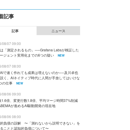
着記事
記事
ニュース
/08/07 09:00
は「測定されるもの」──Grafana Labsが検証した
エージェント実用化までの6つの疑い
NEW
/08/07 08:00
AIで速く作れても成果は増えないのか──及川卓也
説く、AIネイティブ時代に人間が手放してはいけな
つの仕事
NEW
/08/06 09:00
数1.6倍、変更行数1.8倍、平均マージ時間37%削減
ABEMAが進めるAI駆動開発の現在地
/08/06 08:00
的負債の誤解 〜「測れないから説明できない」を
ることと認知的負債について〜