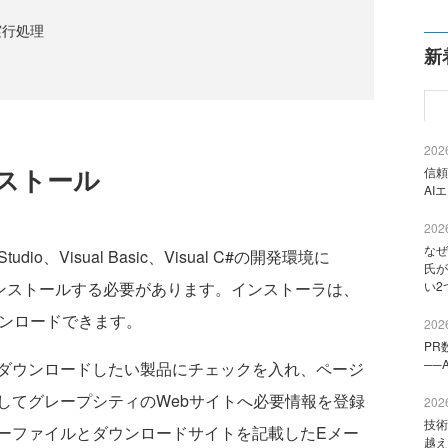
実行処理
新
2026
ストール
信頼
AI
2026
なぜ
o、Visual Basic、Visual C#の開発環境に
氏が
ms 6.0Jをインストールする必要があります。インストーラは、
い2
ンロードできます。
2026
PR
──
ダウンロードしたい製品にチェックを入れ、ページ
してグレープシティのWebサイトへ必要情報を登録
2026
技術
ーファイルとダウンロードサイトを記載したEメー
越え