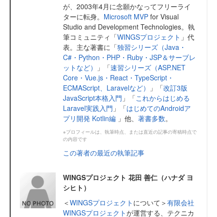
が、2003年4月に念願かなってフリーライ
ターに転身。
Microsoft MVP
for Visual
Studio and Development Technologies。執
筆コミュニティ「
WINGSプロジェクト
」代
表。主な著書に「
独習シリーズ（Java・
C#・Python・PHP・Ruby・JSP＆サーブレ
ットなど）
」「
速習シリーズ（ASP.NET
Core・Vue.js・React・TypeScript・
ECMAScript、Laravelなど）
」「
改訂3版
JavaScript本格入門
」「
これからはじめる
Laravel実践入門
」「
はじめてのAndroidア
プリ開発 Kotlin編
」他、
著書多数
。
※プロフィールは、執筆時点、または直近の記事の寄稿時点で
の内容です
この著者の最近の執筆記事
WINGSプロジェクト 花田 善仁（ハナダ ヨ
シヒト）
＜
WINGSプロジェクト
について＞
有限会社
WINGSプロジェクト
が運営する、テクニカ