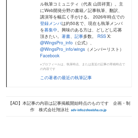
ル執筆コミュニティ（代表 山田祥寛）。主
にWeb開発分野の書籍／記事執筆、翻訳、
講演等を幅広く手がける。 2026年時点での
登録メンバ
は約50名で、現在も執筆メンバ
を
募集中
。興味のある方は、どしどし応募
頂きたい。
著書
、
記事
多数。
RSS
X:
@WingsPro_info
（公式）、
@WingsPro_info/wings
（メンバーリスト）
Facebook
※プロフィールは、執筆時点、または直近の記事の寄稿時点で
の内容です
この著者の最近の執筆記事
【AD】本記事の内容は記事掲載開始時点のものです 企画・制
作 株式会社翔泳社