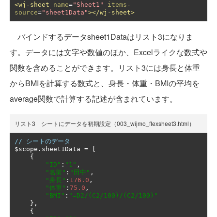
<wj-sheet
name
=
"Sheet1"
items-
source
=
"sheet1Data"
></wj-sheet>
バインドするデータsheet1Dataはリスト3になりま
す。データには文字や数値のほか、Excelライクな数式や
関数を含めることができます。リスト3には身長と体重
からBMIを計算する数式と、身長・体重・BMIの平均を
average関数で計算する記述が含まれています。
リスト3 シートにデータを初期設定（003_wijmo_flexsheet3.html）
// シートのデータ
$scope
.
sheet1Data 
=
[
{
"ID"
:
"1"
,
"名前"
:
"田中"
,
"身長"
:
176.0
,
"体重"
:
75.0
,
"BMI"
:
"=D2/(C2/100)/(C2/100)"
},
{