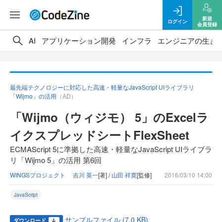
新規
ログイン
会員登録
AI
アプリケーション開発
インフラ
エンジニアの生き
最先端テクノロジーに対応した高速・軽量なJavaScript UIライブラリ
「Wijmo」の活用
（AD）
「Wijmo（ウィジモ） 5」のExcelラ
イクスプレッドシートFlexSheet
ECMAScript 5に準拠した高速・軽量なJavaScript UIライブラ
リ「Wijmo 5」の活用 第6回
WINGSプロジェクト 吉川 英一
[著] /
山田 祥寛
[監修]
2016/03/10 14:00
JavaScript
サンプルファイル (7.0 KB)
ダウンロード