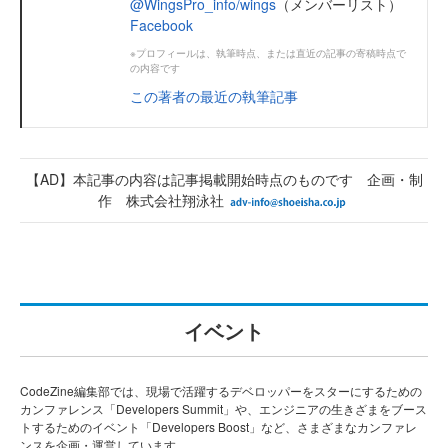
@WingsPro_info/wings
（メンバーリスト）
Facebook
※プロフィールは、執筆時点、または直近の記事の寄稿時点で
の内容です
この著者の最近の執筆記事
【AD】本記事の内容は記事掲載開始時点のものです 企画・制
作 株式会社翔泳社
イベント
CodeZine編集部では、現場で活躍するデベロッパーをスターにするための
カンファレンス「Developers Summit」や、エンジニアの生きざまをブース
トするためのイベント「Developers Boost」など、さまざまなカンファレ
ンスを企画・運営しています。