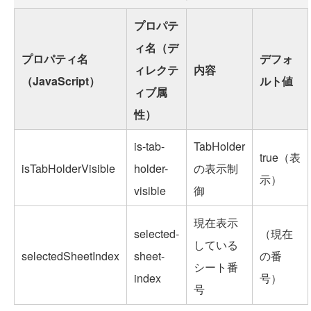
プロパテ
ィ名（デ
プロパティ名
デフォ
ィレクテ
内容
（JavaScript）
ルト値
ィブ属
性）
is-tab-
TabHolder
true（表
isTabHolderVisible
holder-
の表示制
示）
visible
御
現在表示
selected-
（現在
している
selectedSheetIndex
sheet-
の番
シート番
index
号）
号