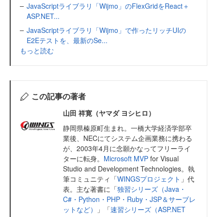
JavaScriptライブラリ「Wijmo」のFlexGridをReact＋
ASP.NET...
JavaScriptライブラリ「Wijmo」で作ったリッチUIの
E2Eテストを、最新のSe...
もっと読む
この記事の著者
山田 祥寛（ヤマダ ヨシヒロ）
静岡県榛原町生まれ。一橋大学経済学部卒
業後、NECにてシステム企画業務に携わる
が、2003年4月に念願かなってフリーライ
ターに転身。
Microsoft MVP
for Visual
Studio and Development Technologies。執
筆コミュニティ「
WINGSプロジェクト
」代
表。主な著書に「
独習シリーズ（Java・
C#・Python・PHP・Ruby・JSP＆サーブレ
ットなど）
」「
速習シリーズ（ASP.NET