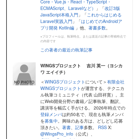
Core・Vue.js・React・TypeScript・
ECMAScript、Laravelなど）
」「
改訂3版
JavaScript本格入門
」「
これからはじめる
Laravel実践入門
」「
はじめてのAndroidア
プリ開発 Kotlin編
」他、
著書多数
。
※プロフィールは、執筆時点、または直近の記事の寄稿時点で
の内容です
この著者の最近の執筆記事
WINGSプロジェクト 吉川 英一（ヨシカ
ワ エイイチ）
＜
WINGSプロジェクト
について＞
有限会社
WINGSプロジェクト
が運営する、テクニカ
ル執筆コミュニティ（代表 山田祥寛）。主
にWeb開発分野の書籍／記事執筆、翻訳、
講演等を幅広く手がける。 2026年時点での
登録メンバ
は約50名で、現在も執筆メンバ
を
募集中
。興味のある方は、どしどし応募
頂きたい。
著書
、
記事
多数。
RSS
X:
@WingsPro_info
（公式）、