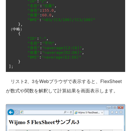
"ID"
:
"2"
,
"名前"
:
"佐藤"
,
"身長"
:
155.0
,
"体重"
:
60.0
,
"BMI"
:
"=D3/(C3/100)/(C3/100)"
},
（中略）
{
"ID"
:
"-"
,
"名前"
:
"平均"
,
"身長"
:
"=average(C2:C6)"
,
"体重"
:
"=average(D2:D6)"
,
"BMI"
:
"=average(E2:E6)"
}
];
リスト2、3をWebブラウザで表示すると、FlexSheet
が数式や関数を解釈して計算結果を画面表示します。