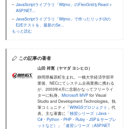
JavaScriptライブラリ「Wijmo」のFlexGridをReact＋
ASP.NET...
JavaScriptライブラリ「Wijmo」で作ったリッチUIの
E2Eテストを、最新のSe...
もっと読む
この記事の著者
山田 祥寛（ヤマダ ヨシヒロ）
静岡県榛原町生まれ。一橋大学経済学部卒
業後、NECにてシステム企画業務に携わる
が、2003年4月に念願かなってフリーライ
ターに転身。
Microsoft MVP
for Visual
Studio and Development Technologies。執
筆コミュニティ「
WINGSプロジェクト
」代
表。主な著書に「
独習シリーズ（Java・
C#・Python・PHP・Ruby・JSP＆サーブレ
ットなど）
」「
速習シリーズ（ASP.NET