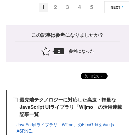
1
2
3
4
5
NEXT
この記事は参考になりましたか？
参考になった
2
ポスト
最先端テクノロジーに対応した高速・軽量な
JavaScript UIライブラリ「Wijmo」の活用連載
記事一覧
JavaScriptライブラリ「Wijmo」のFlexGridをVue.js＋
ASP.NE...