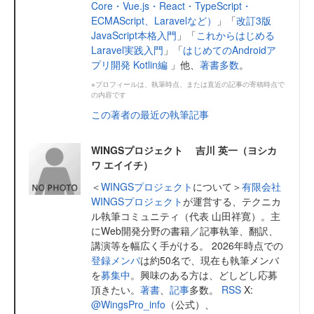
Core・Vue.js・React・TypeScript・
ECMAScript、Laravelなど）
」「
改訂3版
JavaScript本格入門
」「
これからはじめる
Laravel実践入門
」「
はじめてのAndroidア
プリ開発 Kotlin編
」他、
著書多数
。
※プロフィールは、執筆時点、または直近の記事の寄稿時点で
の内容です
この著者の最近の執筆記事
WINGSプロジェクト 吉川 英一（ヨシカ
ワ エイイチ）
＜
WINGSプロジェクト
について＞
有限会社
WINGSプロジェクト
が運営する、テクニカ
ル執筆コミュニティ（代表 山田祥寛）。主
にWeb開発分野の書籍／記事執筆、翻訳、
講演等を幅広く手がける。 2026年時点での
登録メンバ
は約50名で、現在も執筆メンバ
を
募集中
。興味のある方は、どしどし応募
頂きたい。
著書
、
記事
多数。
RSS
X:
@WingsPro_info
（公式）、