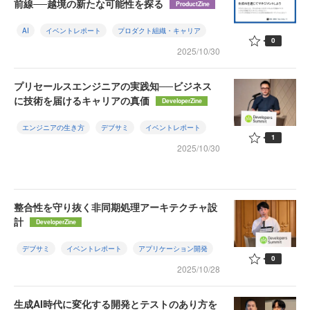
前線──越境の新たな可能性を探る
ProductZine
AI
イベントレポート
プロダクト組織・キャリア
0
2025/10/30
プリセールスエンジニアの実践知──ビジネス
に技術を届けるキャリアの真価
DeveloperZine
エンジニアの生き方
デブサミ
イベントレポート
1
2025/10/30
整合性を守り抜く非同期処理アーキテクチャ設
計
DeveloperZine
デブサミ
イベントレポート
アプリケーション開発
0
2025/10/28
生成AI時代に変化する開発とテストのあり方を