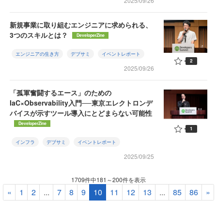
2025/09/26
新規事業に取り組むエンジニアに求められる、
3つのスキルとは？
DeveloperZine
エンジニアの生き方
デブサミ
イベントレポート
2
2025/09/26
「孤軍奮闘するエース」のための
IaC×Observability入門──東京エレクトロンデ
バイスが示すツール導入にとどまらない可能性
DeveloperZine
1
インフラ
デブサミ
イベントレポート
2025/09/25
1709件中181～200件を表示
«
1
2
...
7
8
9
10
11
12
13
...
85
86
»