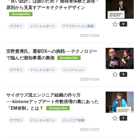
「良い設計」は誰のため？ 開発者体験と原理・
原則から見直すアーキテクチャデザイン
DeveloperZine
9
デブサミ
イベントレポート
アプリケーション開発
2025/10/24
安野貴博氏、選挙DXへの挑戦──テクノロジー
で臨んだ都知事選の裏側
DeveloperZine
デブサミ
イベントレポート
イノベーション
5
2025/10/24
サイボウズ流エンジニア組織の作り方
──kintoneアップデート件数倍増の裏にあった
「EM体制」とは？
DeveloperZine
3
デブサミ
イベントレポート
エンジニア組織
2025/10/23