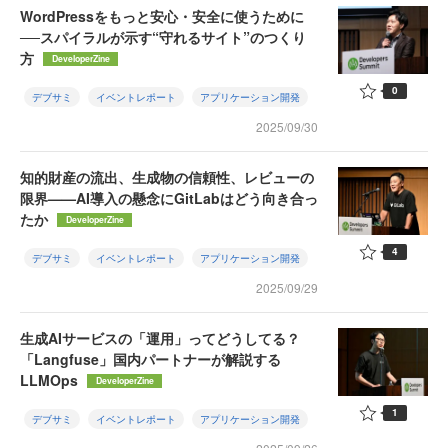
WordPressをもっと安心・安全に使うために
──スパイラルが示す“守れるサイト”のつくり
方
DeveloperZine
0
デブサミ
イベントレポート
アプリケーション開発
2025/09/30
知的財産の流出、生成物の信頼性、レビューの
限界——AI導入の懸念にGitLabはどう向き合っ
たか
DeveloperZine
4
デブサミ
イベントレポート
アプリケーション開発
2025/09/29
生成AIサービスの「運用」ってどうしてる？
「Langfuse」国内パートナーが解説する
LLMOps
DeveloperZine
1
デブサミ
イベントレポート
アプリケーション開発