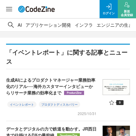
新規
ログイン
会員登録
AI
アプリケーション開発
インフラ
エンジニアの生き
「イベントレポート」に関する記事とニュー
ス
生成AIによるプロダクトマネージャー業務効率
化のリアル──海外カスタマーインタビューか
らリサーチ業務の効率化まで
ProductZine
0
イベントレポート
プロダクトディスカバリー
2025/10/31
データとデジタルの力で鉄道を動かす。JR西日
本で仕掛けるDXの最前線
DeveloperZine