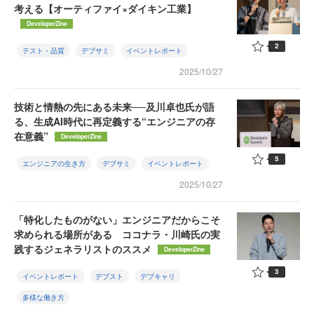
考える【オーティファイ×ダイキン工業】
DeveloperZine
2
テスト・品質
デブサミ
イベントレポート
2025/10/27
技術と情熱の先にある未来──及川卓也氏が語
る、生成AI時代に再定義する“エンジニアの存
在意義”
DeveloperZine
5
エンジニアの生き方
デブサミ
イベントレポート
2025/10/27
「特化したものがない」エンジニアだからこそ
求められる場所がある ココナラ・川崎氏の実
践するジェネラリストのススメ
DeveloperZine
3
イベントレポート
デブスト
デブキャリ
多様な働き方