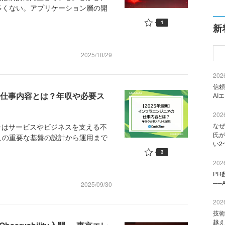
多くない。アプリケーション層の開
1
新
2025/10/29
2026
信頼
の仕事内容とは？年収や必要ス
AI
2026
なぜ
ラはサービスやビジネスを支える不
氏が
この重要な基盤の設計から運用まで
い2
3
2026
PR
──
2025/09/30
2026
技術
越え