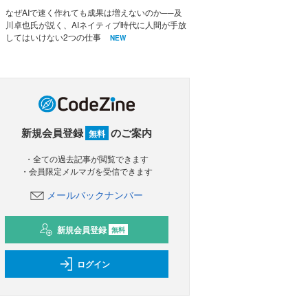
なぜAIで速く作れても成果は増えないのか──及
川卓也氏が説く、AIネイティブ時代に人間が手放
してはいけない2つの仕事
NEW
新規会員登録
のご案内
無料
・全ての過去記事が閲覧できます
・会員限定メルマガを受信できます
メールバックナンバー
新規会員登録
無料
ログイン