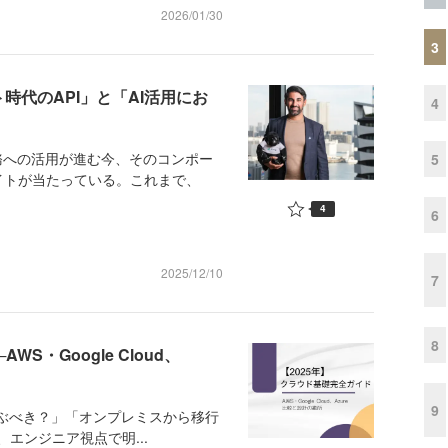
2026/01/30
3
時代のAPI」と「AI活用にお
4
務への活用が進む今、そのコンポー
5
イトが当たっている。これまで、
4
6
2025/12/10
7
8
S・Google Cloud、
9
らを選ぶべき？」「オンプレミスから移行
エンジニア視点で明...