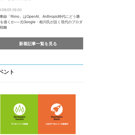
/08/05 09:00
議事録「Rimo」はOpenAI、Anthropic時代にどう勝
を描くか──元Google・相川氏が説く現代のプロダ
戦略
新着記事一覧を見る
ベント