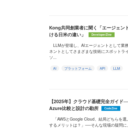
Kong共同創業者に聞く「エージェント
ける日米の違い」
DeveloperZine
LLMが登場し、AIエージェントとして業
ネントとしてさまざまな技術にスポットラ
ソ...
AI
プラットフォーム
API
LLM
【2025年】クラウド基礎完全ガイド──AW
Azure比較と設計の勘所
CodeZine
「AWSとGoogle Cloud、結局どち
するメリットは？」──そんな現場の疑問に、