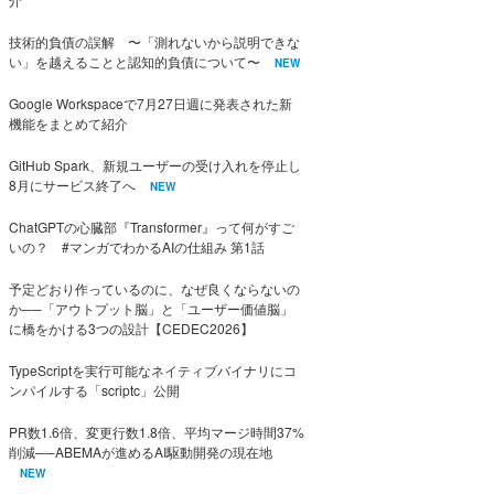
技術的負債の誤解 〜「測れないから説明できな
い」を越えることと認知的負債について〜
NEW
Google Workspaceで7月27日週に発表された新
機能をまとめて紹介
GitHub Spark、新規ユーザーの受け入れを停止し
8月にサービス終了へ
NEW
ChatGPTの心臓部『Transformer』って何がすご
いの？ #マンガでわかるAIの仕組み 第1話
予定どおり作っているのに、なぜ良くならないの
か──「アウトプット脳」と「ユーザー価値脳」
に橋をかける3つの設計【CEDEC2026】
TypeScriptを実行可能なネイティブバイナリにコ
ンパイルする「scriptc」公開
PR数1.6倍、変更行数1.8倍、平均マージ時間37%
削減──ABEMAが進めるAI駆動開発の現在地
NEW