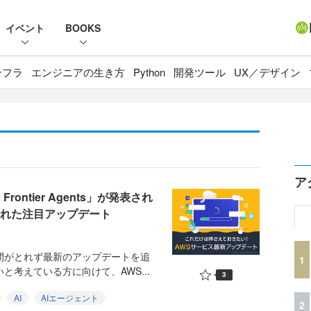
イベント
BOOKS
ンフラ
エンジニアの生き方
Python
開発ツール
UX／デザイン
ア
ntier Agents」が発表され
で発表された注目アップデート
間がとれず最新のアップデートを追
1
と考えている方に向けて、AWS...
3
AI
AIエージェント
2