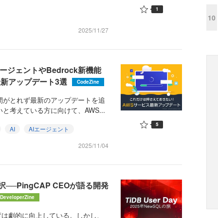
1
10
2025/11/27
ージェントやBedrock新機能
最新アップデート3選
CodeZine
間がとれず最新のアップデートを追
と考えている方に向けて、AWS...
5
AI
AIエージェント
2025/11/04
─PingCAP CEOが語る開発
DeveloperZine
度は劇的に向上している。しかし、