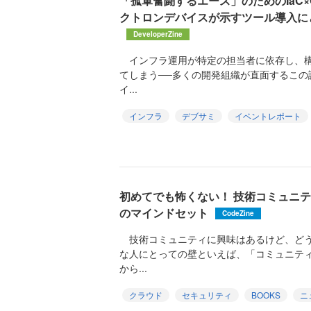
「孤軍奮闘するエース」のためのIaC×Obs
クトロンデバイスが示すツール導入に
DeveloperZine
インフラ運用が特定の担当者に依存し、構
てしまう──多くの開発組織が直面するこの
イ...
インフラ
デブサミ
イベントレポート
初めてでも怖くない！ 技術コミュニ
のマインドセット
CodeZine
技術コミュニティに興味はあるけど、どう
な人にとっての壁といえば、「コミュニテ
から...
クラウド
セキュリティ
BOOKS
ニ