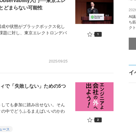
ervability入門──東京エレ
とどまらない可能性
2026
AI
ち筋
成や状態がブラックボックス化し
クト
課題に対し、東京エレクトロンデバ
1
2025/09/25
イ
ティで「失敗しない」ための5つ
しても参加に踏み出せない。そん
ィの中でどうふるまえばいいのかわ
2
ュース