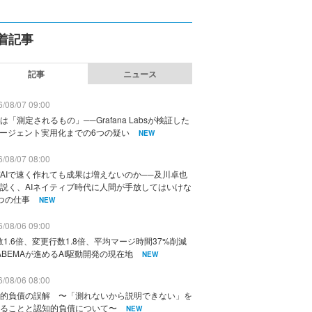
着記事
記事
ニュース
/08/07 09:00
は「測定されるもの」──Grafana Labsが検証した
エージェント実用化までの6つの疑い
NEW
/08/07 08:00
AIで速く作れても成果は増えないのか──及川卓也
説く、AIネイティブ時代に人間が手放してはいけな
つの仕事
NEW
/08/06 09:00
数1.6倍、変更行数1.8倍、平均マージ時間37%削減
ABEMAが進めるAI駆動開発の現在地
NEW
/08/06 08:00
的負債の誤解 〜「測れないから説明できない」を
ることと認知的負債について〜
NEW