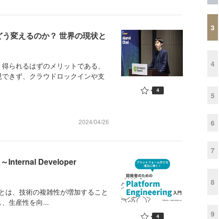
3
どう変えるのか？ 世界の現状と
4
得られるはずのメリットである、
現できず、クラウドロックインや支
4
5
2024/04/26
6
7
Internal Developer
8
eringとは、技術の複雑性が増加すること
生産性を向...
9
4