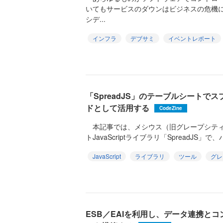
いてもサービスのダウンはビジネスの危機
シデ...
インフラ
デブサミ
イベントレポート
「SpreadJS」のテーブルシートで
ドとして活用する
CodeZine
本記事では、メシウス（旧グレープシティ
トJavaScriptライブラリ「SpreadJS」で
JavaScript
ライブラリ
ツール
グレ
ESB／EAIを利用し、データ連携と