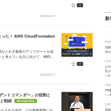
3
2024/04/19
新
 AWS CloudFormation
2026
信頼
間がとれず最新のアップデートを追
AI
と考えている方に向けて、AWS...
2026
3
なぜ
氏が
2024/04/17
い2
2026
PR
デントコマンダー」の役割と
──
応と戦術
DeveloperZine
2026
技術
ルされる現代、どの業種業態にお