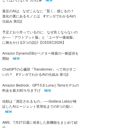
NEW
最近のAIは、なぜこんなに「賢く」感じるの？
進化の裏にあるモノとは #マンガでわかるAIの
仕組み 第2話
予定どおり作っているのに、なぜ良くならないの
か──「アウトプット脳」と「ユーザー価値脳」
に橋をかける3つの設計【CEDEC2026】
Amazon DynamoDBがベクター検索の一般提供を
開始
NEW
ChatGPTの心臓部『Transformer』って何がすご
いの？ #マンガでわかるAIの仕組み 第1話
Amazon Bedrock、GPT-5.6 LunaとTerraモデルの
料金を最大80％引き下げ
NEW
信頼は「測定されるもの」──Grafana Labsが検
証したAIエージェント実用化までの6つの疑い
NEW
AWS、7月27日週に発表した新機能をまとめて紹
介