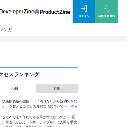
ログイン
新規
会員登録
マンガ
クセスランキング
今日
月間
技術的負債の誤解 〜「測れないから説明できな
い」を越えることと認知的負債について〜
NEW
なぜAIで速く作れても成果は増えないのか──及
川卓也氏が説く、AIネイティブ時代に人間が手放
してはいけない2つの仕事