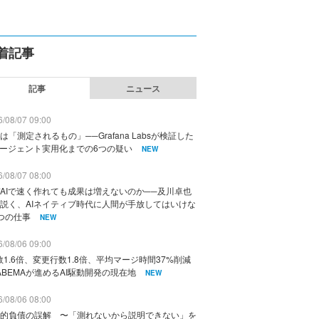
着記事
記事
ニュース
/08/07 09:00
は「測定されるもの」──Grafana Labsが検証した
エージェント実用化までの6つの疑い
NEW
/08/07 08:00
AIで速く作れても成果は増えないのか──及川卓也
説く、AIネイティブ時代に人間が手放してはいけな
つの仕事
NEW
/08/06 09:00
数1.6倍、変更行数1.8倍、平均マージ時間37%削減
ABEMAが進めるAI駆動開発の現在地
NEW
/08/06 08:00
的負債の誤解 〜「測れないから説明できない」を