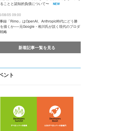
ることと認知的負債について〜
NEW
/08/05 09:00
議事録「Rimo」はOpenAI、Anthropic時代にどう勝
を描くか──元Google・相川氏が説く現代のプロダ
戦略
新着記事一覧を見る
ベント