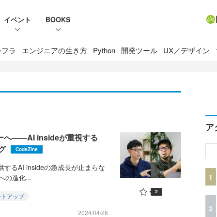
イベント
BOOKS
ンフラ
エンジニアの生き方
Python
開発ツール
UX／デザイン
ア
へ――AI insideが重視する
グ
CodeZine
供するAI insideの急成長が止まらな
1
の進化...
2
ートアップ
2
2024/04/26