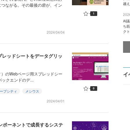
越え
につながる。その最後の砦が、イン
1
2026
AI
ち筋
クト
2024/04/04
スプレッドシートをデータグリッ
イ
）のWebページ用スプレッドシー
、バックエンドのデ...
0
ープシティ
メシウス
2024/04/01
コンポーネントで成長するシステ