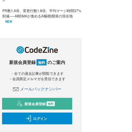
PR数1.6倍、変更行数1.8倍、平均マージ時間37%
削減──ABEMAが進めるAI駆動開発の現在地
NEW
新規会員登録
のご案内
無料
・全ての過去記事が閲覧できます
・会員限定メルマガを受信できます
メールバックナンバー
新規会員登録
無料
ログイン