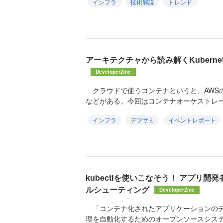
インフラ
技術解説
トレンド
アーキテクチャから読み解くKubernete
DeveloperZine
クラウドで使うコンテナというと、AWSのAmazon
などがある。今回はコンテナオーケストレーシ
インフラ
デブサミ
イベントレポート
kubectlを使いこなそう！ アプリ開発者
ルシューティング
DeveloperZine
「コンテナ化されたアプリケーションのデ
理を自動化するためのオープンソースシステム」で