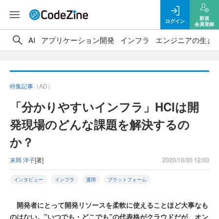
新規
ログイン
会員登録
AI
アプリケーション開発
インフラ
エンジニアの生き
特集記事
（AD）
「分かりやすいインフラ」HCIは開
発現場のどんな課題を解決するの
か？
末岡 洋子
[著]
2020/10/30 12:00
インタビュー
インフラ
運用
プラットフォーム
開発者にとって開発リソースを柔軟に使えることほど大事なも
のはない。”いつでも・どこでも”の代表格がクラウドだが、オン