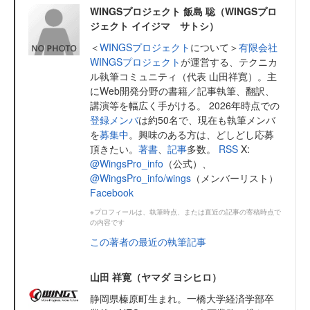
WINGSプロジェクト 飯島 聡（WINGSプロ
ジェクト イイジマ サトシ）
＜
WINGSプロジェクト
について＞
有限会社
WINGSプロジェクト
が運営する、テクニカ
ル執筆コミュニティ（代表 山田祥寛）。主
にWeb開発分野の書籍／記事執筆、翻訳、
講演等を幅広く手がける。 2026年時点での
登録メンバ
は約50名で、現在も執筆メンバ
を
募集中
。興味のある方は、どしどし応募
頂きたい。
著書
、
記事
多数。
RSS
X:
@WingsPro_info
（公式）、
@WingsPro_info/wings
（メンバーリスト）
Facebook
※プロフィールは、執筆時点、または直近の記事の寄稿時点で
の内容です
この著者の最近の執筆記事
山田 祥寛（ヤマダ ヨシヒロ）
静岡県榛原町生まれ。一橋大学経済学部卒