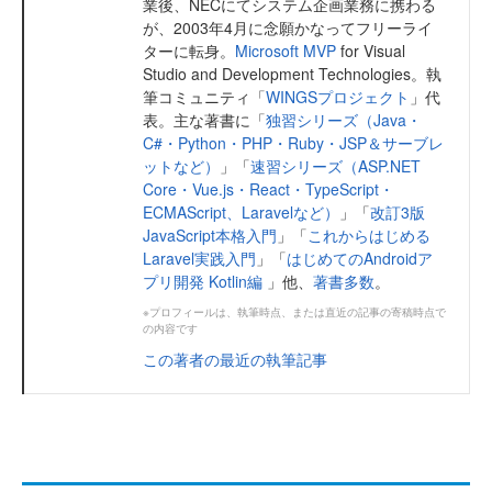
業後、NECにてシステム企画業務に携わる
が、2003年4月に念願かなってフリーライ
ターに転身。
Microsoft MVP
for Visual
Studio and Development Technologies。執
筆コミュニティ「
WINGSプロジェクト
」代
表。主な著書に「
独習シリーズ（Java・
C#・Python・PHP・Ruby・JSP＆サーブレ
ットなど）
」「
速習シリーズ（ASP.NET
Core・Vue.js・React・TypeScript・
ECMAScript、Laravelなど）
」「
改訂3版
JavaScript本格入門
」「
これからはじめる
Laravel実践入門
」「
はじめてのAndroidア
プリ開発 Kotlin編
」他、
著書多数
。
※プロフィールは、執筆時点、または直近の記事の寄稿時点で
の内容です
この著者の最近の執筆記事