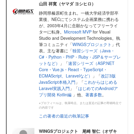
山田 祥寛（ヤマダ ヨシヒロ）
静岡県榛原町生まれ。一橋大学経済学部卒
業後、NECにてシステム企画業務に携わる
が、2003年4月に念願かなってフリーライ
ターに転身。
Microsoft MVP
for Visual
Studio and Development Technologies。執
筆コミュニティ「
WINGSプロジェクト
」代
表。主な著書に「
独習シリーズ（Java・
C#・Python・PHP・Ruby・JSP＆サーブレ
ットなど）
」「
速習シリーズ（ASP.NET
Core・Vue.js・React・TypeScript・
ECMAScript、Laravelなど）
」「
改訂3版
JavaScript本格入門
」「
これからはじめる
Laravel実践入門
」「
はじめてのAndroidア
プリ開発 Kotlin編
」他、
著書多数
。
※プロフィールは、執筆時点、または直近の記事の寄稿時点で
の内容です
この著者の最近の執筆記事
WINGSプロジェクト 尾崎 智仁（オザキ