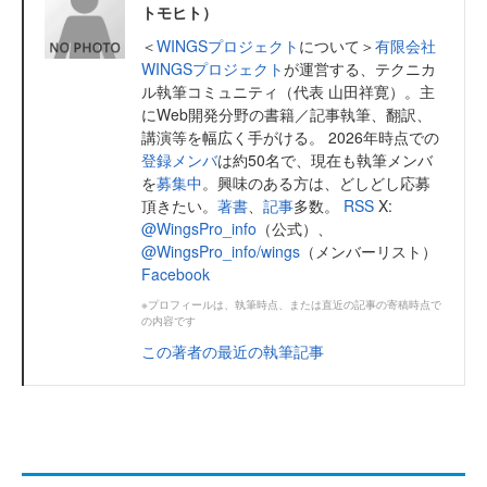
トモヒト）
＜
WINGSプロジェクト
について＞
有限会社
WINGSプロジェクト
が運営する、テクニカ
ル執筆コミュニティ（代表 山田祥寛）。主
にWeb開発分野の書籍／記事執筆、翻訳、
講演等を幅広く手がける。 2026年時点での
登録メンバ
は約50名で、現在も執筆メンバ
を
募集中
。興味のある方は、どしどし応募
頂きたい。
著書
、
記事
多数。
RSS
X:
@WingsPro_info
（公式）、
@WingsPro_info/wings
（メンバーリスト）
Facebook
※プロフィールは、執筆時点、または直近の記事の寄稿時点で
の内容です
この著者の最近の執筆記事