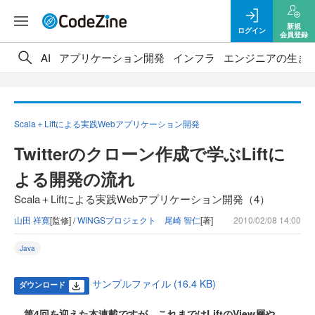
新規
ログイン
会員登録
AI
アプリケーション開発
インフラ
エンジニアの生き
Scala＋Liftによる実践Webアプリケーション開発
Twitterのクローン作成で学ぶLiftに
よる開発の流れ
Scala＋Liftによる実践Webアプリケーション開発（4）
山田 祥寛
[監修] /
WINGSプロジェクト 尾崎 智仁
[著]
2010/02/08 14:00
Java
サンプルファイル (16.4 KB)
ダウンロード
第4回を迎えた本連載ですが、これまではLiftのView層や