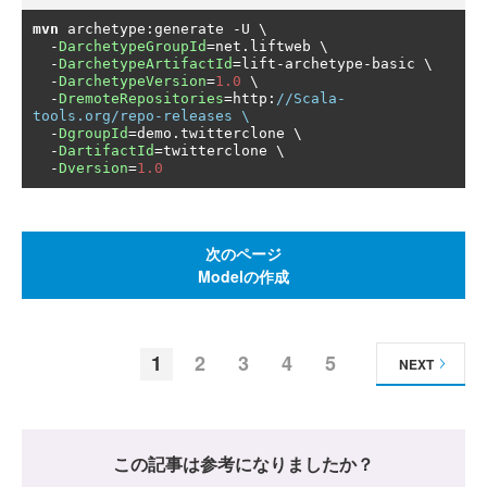
mvn
 archetype
:
generate 
-
U \

-
DarchetypeGroupId
=
net
.
liftweb \

-
DarchetypeArtifactId
=
lift
-
archetype
-
basic \

-
DarchetypeVersion
=
1.0
 \

-
DremoteRepositories
=
http
:
//Scala-
tools.org/repo-releases \
-
DgroupId
=
demo
.
twitterclone \

-
DartifactId
=
twitterclone \

-
Dversion
=
1.0
次のページ
Modelの作成
1
2
3
4
5
NEXT
この記事は参考になりましたか？