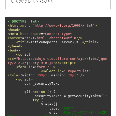
して実行してください。
<!DOCTYPE html>
<html
xmlns
=
"http://www.w3.org/1999/xhtml"
>
<head>
<meta
http-equiv
=
"Content-Type"
content
=
"text/html; charset=utf-8"
/>
<title>
ActiveReports Serverテスト
</title>
</head>
<body>
<script
src
=
"https://cdnjs.cloudflare.com/ajax/libs/jque
ry/2.2.3/jquery.min.js"
></script>
<form
id
=
"form1"
>
<select
id
=
"_reportList"
style
=
"
width
:
300px
;
 margin
:
20px
"
/>
<script>
var
 _securityToken

        $
(
function
()
{
            _securityToken 
=
 getSecurityToken
();
try
{
                $
.
ajax
({
                    type
:
"POST"
,
                    url
:
"http:// <PC名>または<IP