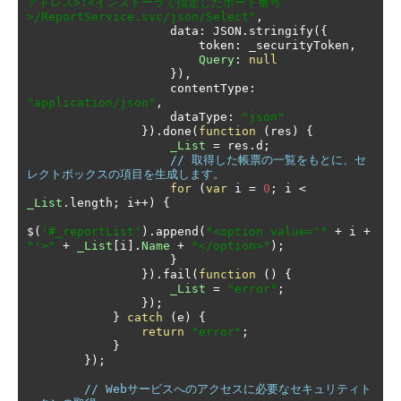
アドレス>:<インストーラで指定したポート番号
>/ReportService.svc/json/Select"
,
                    data
:
 JSON
.
stringify
({
                        token
:
 _securityToken
,
Query
:
null
}),
                    contentType
:
"application/json"
,
                    dataType
:
"json"
}).
done
(
function
(
res
)
{
_List
=
 res
.
d
;
// 取得した帳票の一覧をもとに、セ
レクトボックスの項目を生成します。
for
(
var
 i 
=
0
;
 i 
<
_List
.
length
;
 i
++)
{
$
(
'#_reportList'
).
append
(
"<option value='"
+
 i 
+
"'>"
+
_List
[
i
].
Name
+
"</option>"
);
}
}).
fail
(
function
()
{
_List
=
"error"
;
});
}
catch
(
e
)
{
return
"error"
;
}
});
// Webサービスへのアクセスに必要なセキュリティト