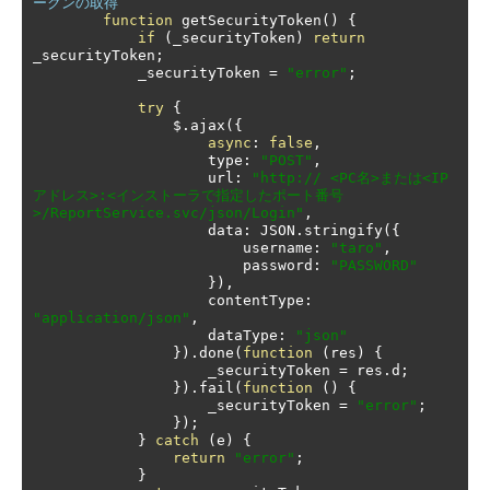
ークンの取得
function
 getSecurityToken
()
{
if
(
_securityToken
)
return
_securityToken
;
            _securityToken 
=
"error"
;
try
{
                $
.
ajax
({
async
:
false
,
                    type
:
"POST"
,
                    url
:
"http:// <PC名>または<IP
アドレス>:<インストーラで指定したポート番号
>/ReportService.svc/json/Login"
,
                    data
:
 JSON
.
stringify
({
                        username
:
"taro"
,
                        password
:
"PASSWORD"
}),
                    contentType
:
"application/json"
,
                    dataType
:
"json"
}).
done
(
function
(
res
)
{
                    _securityToken 
=
 res
.
d
;
}).
fail
(
function
()
{
                    _securityToken 
=
"error"
;
});
}
catch
(
e
)
{
return
"error"
;
}