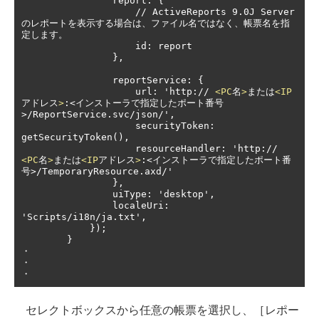
                report: {

                    // ActiveReports 9.0J Server
のレポートを表示する場合は、ファイル名ではなく、帳票名を指
定します。

                    id: report

                },

                reportService: {

                    url: 'http:// 
<PC
名
>
または
<IP
アドレス
>
:<インストーラで指定したポート番号
>/ReportService.svc/json/',

                    securityToken: 
getSecurityToken(),

                    resourceHandler: 'http:// 
<PC
名
>
または
<IP
アドレス
>
:<インストーラで指定したポート番
号>/TemporaryResource.axd/'

                },

                uiType: 'desktop',

                localeUri: 
'Scripts/i18n/ja.txt',

            });

        }

・

・

・
セレクトボックスから任意の帳票を選択し、［レポー