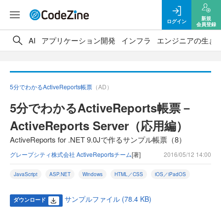
新規
ログイン
会員登録
AI
アプリケーション開発
インフラ
エンジニアの生き
5分でわかるActiveReports帳票
（AD）
5分でわかるActiveReports帳票－
ActiveReports Server（応用編）
ActiveReports for .NET 9.0Jで作るサンプル帳票（8）
グレープシティ株式会社 ActiveReportsチーム
[著]
2016/05/12 14:00
JavaScript
ASP.NET
Windows
HTML／CSS
iOS／iPadOS
サンプルファイル (78.4 KB)
ダウンロード