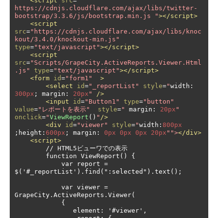
<script
src
=
" 
https://cdnjs.cloudflare.com/ajax/libs/twitter-
bootstrap/3.3.6/js/bootstrap.min.js "
></script>
<script
src
=
"https://cdnjs.cloudflare.com/ajax/libs/knoc
kout/3.4.0/knockout-min.js"
type
=
"text/javascript"
></script>
<script
src
=
"Scripts/GrapeCity.ActiveReports.Viewer.Html
.js"
type
=
"text/javascript"
></script>
<form
id
=
"form1"
>
<select
id
=
"_reportList"
style
=
"
width
:
300px
;
 margin
:
20px
"
/>
<input
id
=
"Button1"
type
=
"button"
value
=
"レポートを表示"
style
=
"
 margin
:
20px
"
onclick
=
"
ViewReport
()
"
/>
<div
id
=
"viewer"
style
=
"
width
:
800px
;
height
:
600px
;
 margin
:
0px
0px
0px
20px
"">
</div>
<script>
        // HTML5ビューワでの表示

        function ViewReport() {

            var report = 
$('#_reportList').find(":selected").text();

            var viewer = 
GrapeCity.ActiveReports.Viewer(

            {

               element: '#viewer',
