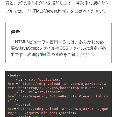
義と、実行用のボタンを追加します。本記事付属のサン
プルでは、「HTML5Viewer.html」をご参照ください。
備考
HTML5ビューワを使用するには、あらかじめ必
要なJavaScriptファイルやCSSファイルの設定が必
要です。詳細は
第4回
の連載をご覧ください。
<body>
<link
rel
=
"stylesheet"
href
=
"https://cdnjs.cloudflare.com/ajax/libs/twi
tter-bootstrap/3.3.6/css/bootstrap.min.css"
/>
<link
rel
=
"stylesheet"
href
=
"css/GrapeCity.ActiveReports.Viewer.Html.cs
s"
/>
<script
src
=
"https://cdnjs.cloudflare.com/ajax/libs/jque
ry/2.2.3/jquery.min.js"
></script>