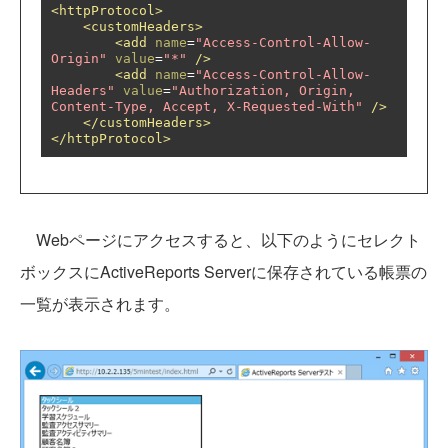
<httpProtocol>
<customHeaders>
<add
name
=
"Access-Control-Allow-
Origin"
value
=
"*"
/>
<add
name
=
"Access-Control-Allow-
Headers"
value
=
"Authorization, Origin, 
Content-Type, Accept, X-Requested-With"
/>
</customHeaders>
</httpProtocol>
Webページにアクセスすると、以下のようにセレクト
ボックスにActiveReports Serverに保存されている帳票の
一覧が表示されます。