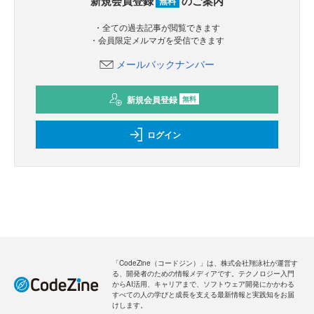
新規会員登録
のご案内
無料
・全ての過去記事が閲覧できます
・会員限定メルマガを受信できます
メールバックナンバー
新規会員登録
無料
ログイン
「CodeZine（コードジン）」は、株式会社翔泳社が運営す
る、開発者のための情報メディアです。テクノロジー入門
からAI活用、キャリアまで、ソフトウェア開発にかかわる
すべての人の学びと成長を支える最新情報と実践知をお届
けします。