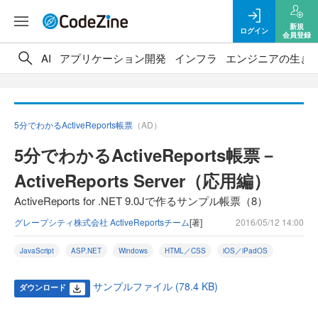
新規
ログイン
会員登録
AI
アプリケーション開発
インフラ
エンジニアの生き
5分でわかるActiveReports帳票
（AD）
5分でわかるActiveReports帳票－
ActiveReports Server（応用編）
ActiveReports for .NET 9.0Jで作るサンプル帳票（8）
グレープシティ株式会社 ActiveReportsチーム
[著]
2016/05/12 14:00
JavaScript
ASP.NET
Windows
HTML／CSS
iOS／iPadOS
サンプルファイル (78.4 KB)
ダウンロード