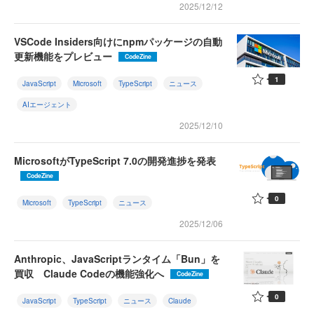
2025/12/12
VSCode Insiders向けにnpmパッケージの自動
更新機能をプレビュー
CodeZine
1
JavaScript
Microsoft
TypeScript
ニュース
AIエージェント
2025/12/10
MicrosoftがTypeScript 7.0の開発進捗を発表
CodeZine
0
Microsoft
TypeScript
ニュース
2025/12/06
Anthropic、JavaScriptランタイム「Bun」を
買収 Claude Codeの機能強化へ
CodeZine
0
JavaScript
TypeScript
ニュース
Claude