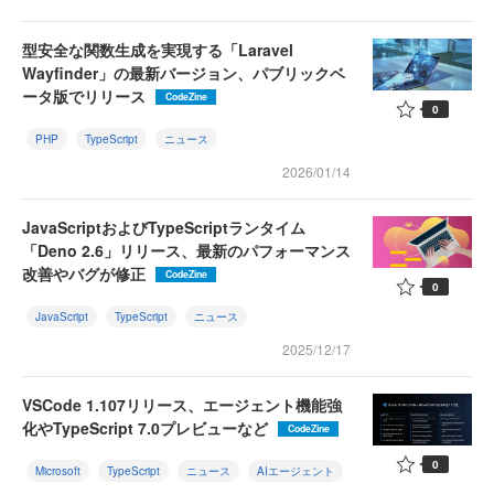
型安全な関数生成を実現する「Laravel
Wayfinder」の最新バージョン、パブリックベ
ータ版でリリース
CodeZine
0
PHP
TypeScript
ニュース
2026/01/14
JavaScriptおよびTypeScriptランタイム
「Deno 2.6」リリース、最新のパフォーマンス
改善やバグが修正
CodeZine
0
JavaScript
TypeScript
ニュース
2025/12/17
VSCode 1.107リリース、エージェント機能強
化やTypeScript 7.0プレビューなど
CodeZine
0
Microsoft
TypeScript
ニュース
AIエージェント