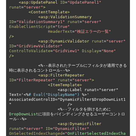
<asp:UpdatePanel
ID
=
"UpdatePanel1"
runat
=
"server"
>
<ContentTemplate>
<asp:ValidationSummary
ID
=
"ValidationSummary1"
runat
=
"server"
EnableClientScript
=
"true"
HeaderText
=
"検証エラーの一覧"
/>
<asp:DynamicValidator
runat
=
"server"
ID
=
"GridViewValidator"
ControlToValidate
=
"GridView1"
Display
=
"None"
/>
<%--表示されたテーブルにフィルタが適用できる
時に表示されるコントロール--
%>

<asp:FilterRepeater
ID
=
"FilterRepeater"
runat
=
"server"
>
<ItemTemplate>
                    <asp:Label runat="server" 
Text=
'
<%
# Eval("DisplayName") 
%>' 
AssociatedControlID="DynamicFilter$DropDownList1
"                       />
<%--フィルタを掛けるために
DropDownList
に項目をバインディングさせるユーザーコントロ
ール--
%>

<asp:DynamicFilter
runat
=
"server"
ID
=
"DynamicFilter"
OnSelectedIndexChanged
=
"
OnFilterSelectedIndexCha