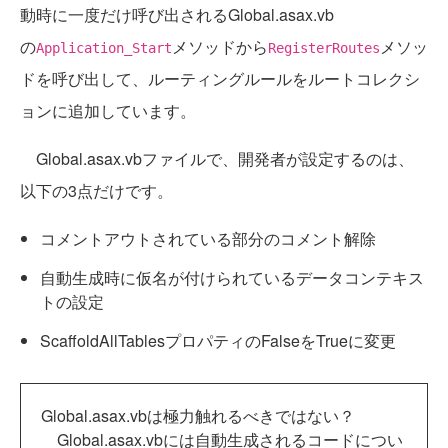
動時に一度だけ呼び出されるGlobal.asax.vb
の
メソッドから
メソッ
Application_Start
RegisterRoutes
ドを呼び出して、ルーティングルールをルートコレクシ
ョンに追加しています。
Global.asax.vbファイルで、開発者が設定するのは、
以下の3点だけです。
コメントアウトされている部分のコメント解除
自動生成時に仮名が付けられているデータコンテキス
トの設定
ScaffoldAllTablesプロパティのFalseをTrueに変更
Global.asax.vbは極力触れるべきではない？
Global.asax.vbには自動生成されるコードについ