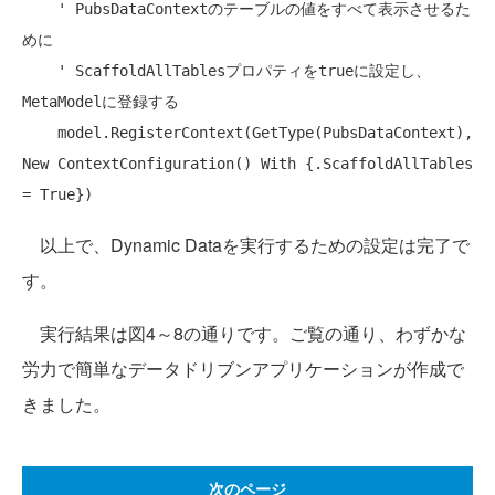
' PubsDataContextのテーブルの値をすべて表示させるた
めに
' ScaffoldAllTablesプロパティをtrueに設定し、
MetaModelに登録する
    model.RegisterContext(GetType(PubsDataContext), 
New
 ContextConfiguration() 
With
 {.ScaffoldAllTables 
以上で、Dynamic Dataを実行するための設定は完了で
す。
実行結果は図4～8の通りです。ご覧の通り、わずかな
労力で簡単なデータドリブンアプリケーションが作成で
きました。
次のページ