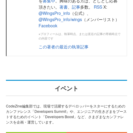
を
募集中
。興味のある方は、どしどし応募
頂きたい。
著書
、
記事
多数。
RSS
X:
@WingsPro_info
（公式）、
@WingsPro_info/wings
（メンバーリスト）
Facebook
※プロフィールは、執筆時点、または直近の記事の寄稿時点で
の内容です
この著者の最近の執筆記事
イベント
CodeZine編集部では、現場で活躍するデベロッパーをスターにするための
カンファレンス「Developers Summit」や、エンジニアの生きざまをブース
トするためのイベント「Developers Boost」など、さまざまなカンファレ
ンスを企画・運営しています。