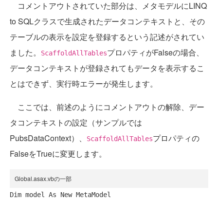
コメントアウトされていた部分は、メタモデルにLINQ
to SQLクラスで生成されたデータコンテキストと、その
テーブルの表示を設定を登録するという記述がされてい
ました。
プロパティがFalseの場合、
ScaffoldAllTables
データコンテキストが登録されてもデータを表示するこ
とはできず、実行時エラーが発生します。
ここでは、前述のようにコメントアウトの解除、デー
タコンテキストの設定（サンプルでは
PubsDataContext）、
プロパティの
ScaffoldAllTables
FalseをTrueに変更します。
Global.asax.vbの一部
Dim
 model 
As
New
 MetaModel
