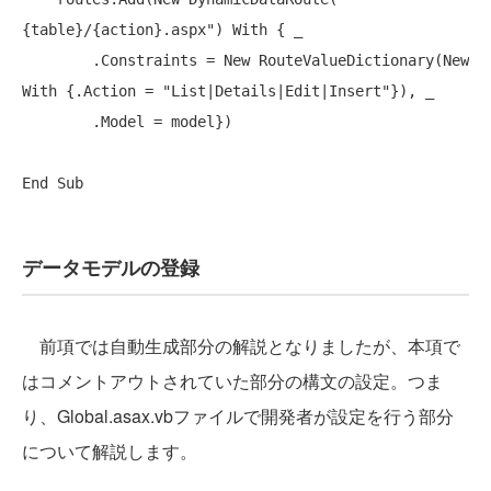
{table}/{action}.aspx"
) 
With
 { _

        .Constraints = 
New
 RouteValueDictionary(
New
With
 {.Action = 
"List|Details|Edit|Insert"
}), _

        .Model = model})

End
データモデルの登録
前項では自動生成部分の解説となりましたが、本項で
はコメントアウトされていた部分の構文の設定。つま
り、Global.asax.vbファイルで開発者が設定を行う部分
について解説します。