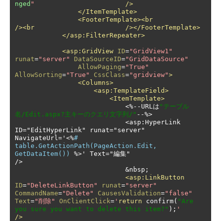
nged
"
/>
</ItemTemplate>
<FooterTemplate><br
/><br
/></FooterTemplate>
</asp:FilterRepeater>
<asp:GridView
ID
=
"GridView1"
runat
=
"server"
DataSourceID
=
"GridDataSource"
AllowPaging
=
"True"
AllowSorting
=
"True"
CssClass
=
"gridview"
>
<Columns>
<asp:TemplateField>
<ItemTemplate>
<%--
URL
は
"テーブル
名/Edit.aspx?主キーのクエリ文字列/"
--
%>

                            <asp:HyperLink 
ID="EditHyperLink" runat="server" 
NavigateUrl=
'
<%
# 
table.GetActionPath(PageAction.Edit, 
GetDataItem()) 
%>' Text="編集"                       
/>
                            &nbsp;

<asp:LinkButton
ID
=
"DeleteLinkButton"
runat
=
"server"
CommandName
=
"Delete"
CausesValidation
=
"false"
Text
=
"削除"
OnClientClick
=
'
return
 confirm
(
"Are 
you sure you want to delete this item?"
);
'
/>