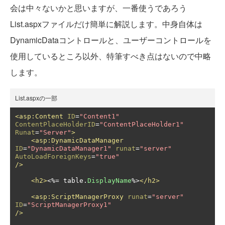
会は中々ないかと思いますが、一番使うであろう
List.aspxファイルだけ簡単に解説します。中身自体は
DynamicDataコントロールと、ユーザーコントロールを
使用しているところ以外、特筆すべき点はないので中略
します。
List.aspxの一部
<asp:Content
ID
=
"Content1"
ContentPlaceHolderID
=
"ContentPlaceHolder1"
Runat
=
"Server"
>
<asp:DynamicDataManager
ID
=
"DynamicDataManager1"
runat
=
"server"
AutoLoadForeignKeys
=
"true"
/>
<h2>
<%=
 table
.
DisplayName
%>
</h2>
<asp:ScriptManagerProxy
runat
=
"server"
ID
=
"ScriptManagerProxy1"
/>