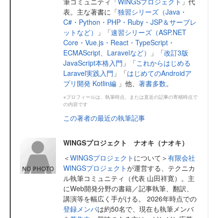
筆コミュニティ「
WINGSプロジェクト
」代
表。主な著書に「
独習シリーズ（Java・
C#・Python・PHP・Ruby・JSP＆サーブレ
ットなど）
」「
速習シリーズ（ASP.NET
Core・Vue.js・React・TypeScript・
ECMAScript、Laravelなど）
」「
改訂3版
JavaScript本格入門
」「
これからはじめる
Laravel実践入門
」「
はじめてのAndroidア
プリ開発 Kotlin編
」他、
著書多数
。
※プロフィールは、執筆時点、または直近の記事の寄稿時点で
の内容です
この著者の最近の執筆記事
WINGSプロジェクト ナオキ（ナオキ）
＜
WINGSプロジェクト
について＞
有限会社
WINGSプロジェクト
が運営する、テクニカ
ル執筆コミュニティ（代表 山田祥寛）。主
にWeb開発分野の書籍／記事執筆、翻訳、
講演等を幅広く手がける。 2026年時点での
登録メンバ
は約50名で、現在も執筆メンバ