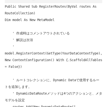
Public
Shared
Sub
 RegisterRoutes(
ByVal
 routes 
As
Dim
 model 
As
New
 MetaModel

' 作成時はコメントアウトされている
' 解説は次項
' 
model.RegisterContext(GetType(YourDataContextType), 
New
 ContextConfiguration() 
With
 {.ScaffoldAllTables 
= False})
' ルートコレクションに、Dynamic Dataで使用するルー
トを追加します。
' DynamicDataRouteメソッドは4つのアクションと、メタ
モデルを設定
    routes.Add(
New
 DynamicDataRoute(
"