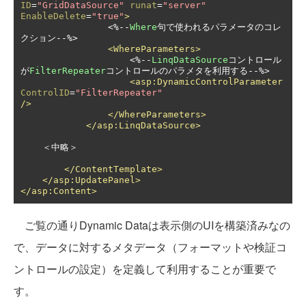
ID
=
"GridDataSource"
runat
=
"server"
EnableDelete
=
"true"
>
<%--
Where
句で使われるパラメータのコレ
クション--
%>

<WhereParameters>
<%--
LinqDataSource
コントロール
が
FilterRepeater
コントロールのパラメタを利用する--
%>

<asp:DynamicControlParameter
ControlID
=
"FilterRepeater"
/>
</WhereParameters>
</asp:LinqDataSource>
    ＜中略＞

</ContentTemplate>
</asp:UpdatePanel>
</asp:Content>
ご覧の通りDynamic Dataは表示側のUIを構築済みなの
で、データに対するメタデータ（フォーマットや検証コ
ントロールの設定）を定義して利用することが重要で
す。