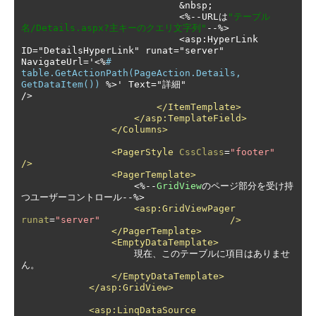
                            &nbsp;

<%--
URL
は
"テーブル
名/Details.aspx?主キーのクエリ文字列"
--
%>

                            <asp:HyperLink 
ID="DetailsHyperLink" runat="server" 
NavigateUrl=
'
<%
# 
table.GetActionPath(PageAction.Details, 
GetDataItem()) 
%>' Text="詳細"                       
/>
</ItemTemplate>
</asp:TemplateField>
</Columns>
<PagerStyle
CssClass
=
"footer"
/>
<PagerTemplate>
<%--
GridView
のページ部分を受け持
つユーザーコントロール--
%>

<asp:GridViewPager
runat
=
"server"
/>
</PagerTemplate>
<EmptyDataTemplate>
                    現在、このテーブルに項目はありませ
ん。

</EmptyDataTemplate>
</asp:GridView>
<asp:LinqDataSource