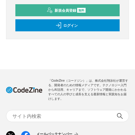
新規会員登録
無料
ログイン
「CodeZine（コードジン）」は、株式会社翔泳社が運営す
る、開発者のための情報メディアです。テクノロジー入門
からAI活用、キャリアまで、ソフトウェア開発にかかわる
すべての人の学びと成長を支える最新情報と実践知をお届
けします。
メールバックナンバー