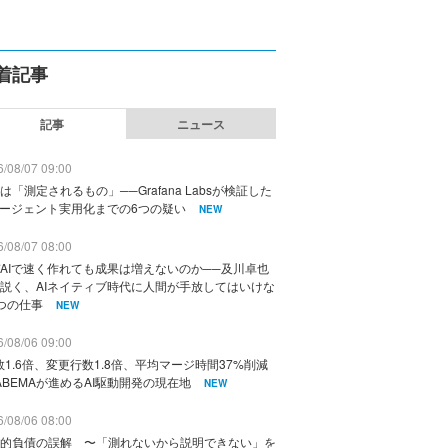
着記事
記事
ニュース
/08/07 09:00
は「測定されるもの」──Grafana Labsが検証した
エージェント実用化までの6つの疑い
NEW
/08/07 08:00
AIで速く作れても成果は増えないのか──及川卓也
説く、AIネイティブ時代に人間が手放してはいけな
つの仕事
NEW
/08/06 09:00
数1.6倍、変更行数1.8倍、平均マージ時間37%削減
ABEMAが進めるAI駆動開発の現在地
NEW
/08/06 08:00
的負債の誤解 〜「測れないから説明できない」を