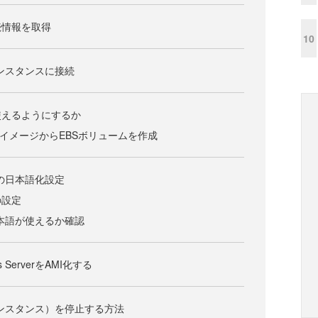
続情報を取得
10
rのインスタンスに接続
使えるようにするか
rのCDイメージからEBSボリュームを作成
r上での日本語化設定
の設定
rで日本語が使えるか確認
 ServerをAMI化する
er（インスタンス）を停止する方法