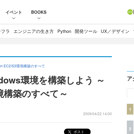
イベント
BOOKS
ンフラ
エンジニアの生き方
Python
開発ツール
UX／デザイン
 EC2/S3環境構築のすべて
indows環境を構築しよう ～
ア
3環境構築のすべて～
1
2009/04/22 14:00
2
ポスト