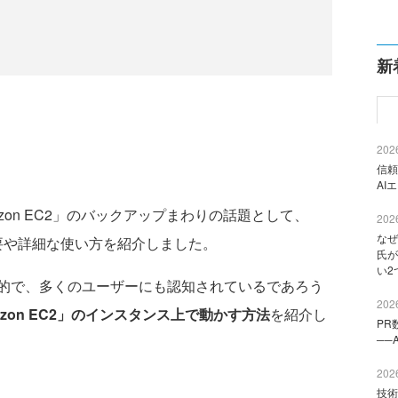
新
2026
信頼
AI
zon EC2」のバックアップまわりの話題として、
2026
なぜ
」の概要や詳細な使い方を紹介しました。
氏が
い2
的で、多くのユーザーにも認知されているであろう
2026
mazon EC2」のインスタンス上で動かす方法
を紹介し
PR
──
2026
技術