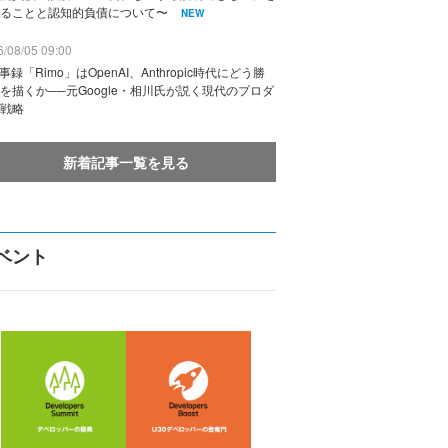
ることと認知的負債について〜
NEW
/08/05 09:00
議事録「Rimo」はOpenAI、Anthropic時代にどう勝
を描くか──元Google・相川氏が説く現代のプロダ
戦略
新着記事一覧を見る
ベント