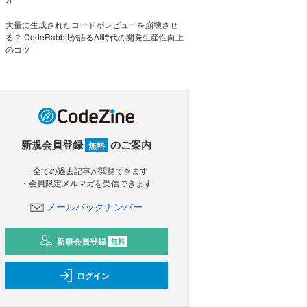
大量に生成されたコードがレビューを崩壊させ
る？ CodeRabbitが語るAI時代の開発生産性向上
のコツ
新規会員登録
のご案内
無料
・全ての過去記事が閲覧できます
・会員限定メルマガを受信できます
メールバックナンバー
新規会員登録
無料
ログイン