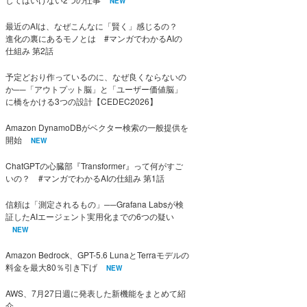
NEW
最近のAIは、なぜこんなに「賢く」感じるの？
進化の裏にあるモノとは #マンガでわかるAIの
仕組み 第2話
予定どおり作っているのに、なぜ良くならないの
か──「アウトプット脳」と「ユーザー価値脳」
に橋をかける3つの設計【CEDEC2026】
Amazon DynamoDBがベクター検索の一般提供を
開始
NEW
ChatGPTの心臓部『Transformer』って何がすご
いの？ #マンガでわかるAIの仕組み 第1話
信頼は「測定されるもの」──Grafana Labsが検
証したAIエージェント実用化までの6つの疑い
NEW
Amazon Bedrock、GPT-5.6 LunaとTerraモデルの
料金を最大80％引き下げ
NEW
AWS、7月27日週に発表した新機能をまとめて紹
介