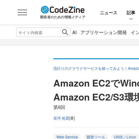
ニュース
記事
開発者のための情報メディア
AI
アプリケーション開発
イ
流行りのクラウドサービスを操ってみよう！Amazon
Amazon EC2でW
Amazon EC2/S
第6回
並河 祐貴
[著]
Web Service
開発ツール
UNIX／Linux