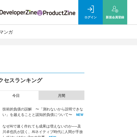
ログイン
新規
会員登録
マンガ
クセスランキング
今日
月間
技術的負債の誤解 〜「測れないから説明できな
い」を越えることと認知的負債について〜
NEW
なぜAIで速く作れても成果は増えないのか──及
川卓也氏が説く、AIネイティブ時代に人間が手放
してはいけない2つの仕事