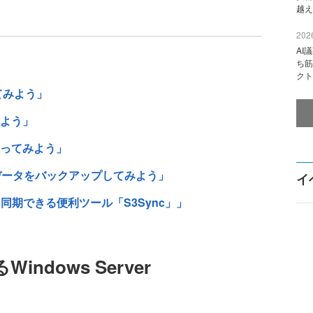
越え
2026
AI
ち筋
クト
してみよう」
みよう」
に使ってみよう」
してデータをバックアップしてみよう」
イ
同期できる便利ツール「S3Sync」」
indows Server