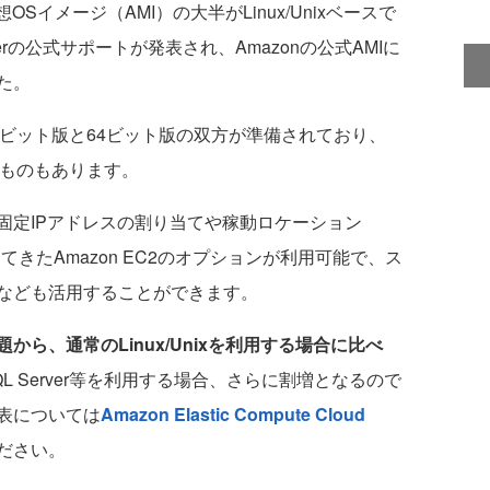
OSイメージ（AMI）の大半がLinux/Unixベースで
erverの公式サポートが発表され、Amazonの公式AMIに
た。
は、32ビット版と64ビット版の双方が準備されており、
いるものもあります。
定IPアドレスの割り当てや稼動ロケーション
てきたAmazon EC2のオプションが利用可能で、ス
BSなども活用することができます。
ら、通常のLinux/Unixを利用する場合に比べ
L Server等を利用する場合、さらに割増となるので
表については
Amazon Elastic Compute Cloud
ださい。