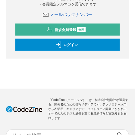
・会員限定メルマガを受信できます
メールバックナンバー
新規会員登録
無料
ログイン
「CodeZine（コードジン）」は、株式会社翔泳社が運営す
る、開発者のための情報メディアです。テクノロジー入門
からAI活用、キャリアまで、ソフトウェア開発にかかわる
すべての人の学びと成長を支える最新情報と実践知をお届
けします。