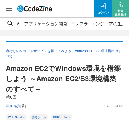
新規
ログイン
会員登録
AI
アプリケーション開発
インフラ
エンジニアの生き
流行りのクラウドサービスを操ってみよう！Amazon EC2/S3環境構築のす
べて
Amazon EC2でWindows環境を構築
しよう ～Amazon EC2/S3環境構築
のすべて～
第6回
並河 祐貴
[著]
2009/04/22 14:00
Web Service
開発ツール
UNIX／Linux