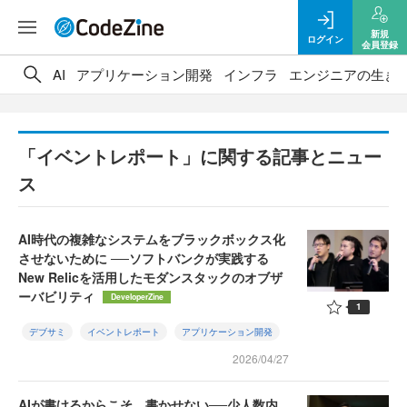
新規
ログイン
会員登録
AI
アプリケーション開発
インフラ
エンジニアの生き
「イベントレポート」に関する記事とニュー
ス
AI時代の複雑なシステムをブラックボックス化
させないために ──ソフトバンクが実践する
New Relicを活用したモダンスタックのオブザ
ーバビリティ
DeveloperZine
1
デブサミ
イベントレポート
アプリケーション開発
2026/04/27
AIが書けるからこそ、書かせない──少人数内