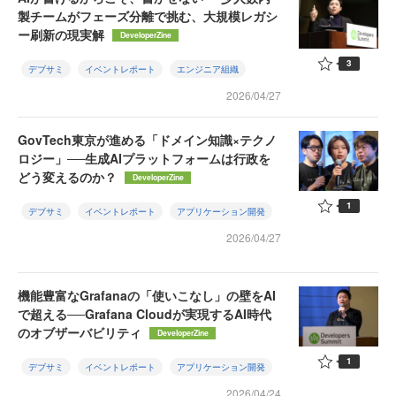
製チームがフェーズ分離で挑む、大規模レガシ
ー刷新の現実解
DeveloperZine
3
デブサミ
イベントレポート
エンジニア組織
2026/04/27
GovTech東京が進める「ドメイン知識×テクノ
ロジー」──生成AIプラットフォームは行政を
どう変えるのか？
DeveloperZine
1
デブサミ
イベントレポート
アプリケーション開発
2026/04/27
機能豊富なGrafanaの「使いこなし」の壁をAI
で超える──Grafana Cloudが実現するAI時代
のオブザーバビリティ
DeveloperZine
1
デブサミ
イベントレポート
アプリケーション開発
2026/04/24