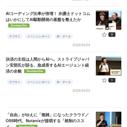
AIコーディング比率が倍増！ 弁護士ドットコム
はいかにしてAI駆動開発の基盤を整えたか
DeveloperZine
3
デブサミ
イベントレポート
AI・データ
2026/04/24
決済の主役は人間からAIへ。ストライプジャパ
ン安部氏が語る、急成長するAIエージェント経
済の全貌
DeveloperZine
1
デブサミ
イベントレポート
AI・データ
2026/04/23
「自由」がゆえに「複雑」になったクラウド／
OSS時代、Nutanixが提唱する「統制のスス
メ」
DeveloperZine