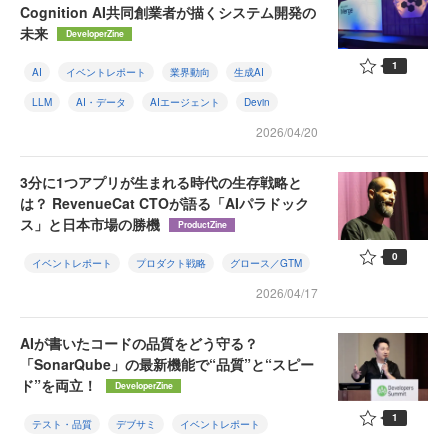
Cognition AI共同創業者が描くシステム開発の
未来
DeveloperZine
1
AI
イベントレポート
業界動向
生成AI
LLM
AI・データ
AIエージェント
Devin
2026/04/20
3分に1つアプリが生まれる時代の生存戦略と
は？ RevenueCat CTOが語る「AIパラドック
ス」と日本市場の勝機
ProductZine
0
イベントレポート
プロダクト戦略
グロース／GTM
2026/04/17
AIが書いたコードの品質をどう守る？
「SonarQube」の最新機能で“品質”と“スピー
ド”を両立！
DeveloperZine
1
テスト・品質
デブサミ
イベントレポート