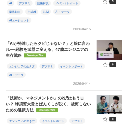
5
AI
デブサミ
技術解説
イベントレポート
業界動向
生成AI
LLM
AI・データ
AIエージェント
2026/04/15
「AIが発達したらクビじゃない？」と娘に言わ
れ──経験を武器に変える、47歳エンジニアの
生存戦略
DeveloperZine
6
エンジニアの生き方
デブサミ
イベントレポート
AI・データ
2026/04/14
「技術か、マネジメントか」の2択はもう古
い？ 蜂須賀大貴とばんくしが説く、後悔しない
ための選択方法
DeveloperZine
3
エンジニアの生き方
イベントレポート
デブスト