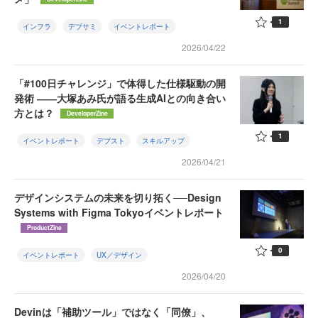
1
インフラ
デブサミ
イベントレポート
2026/04/22
「#100日チャレンジ」で体得した仕様駆動の開
発術 ――大塚あみ氏が語る生成AIとの向き合い
方とは？
DeveloperZine
1
イベントレポート
デブスト
スキルアップ
2026/04/21
デザインシステムの未来を切り拓く──Design
Systems with Figma Tokyoイベントレポート
ProductZine
0
イベントレポート
UX／デザイン
2026/04/20
Devinは「補助ツール」ではなく「同僚」、