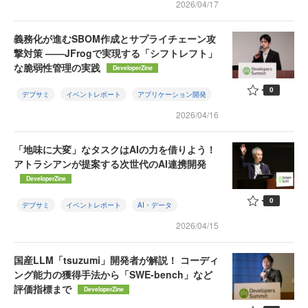
2026/04/17
義務化が進むSBOM作成とサプライチェーン攻
撃対策 ——JFrogで実現する「シフトレフト」
な脆弱性管理の実践
DeveloperZine
0
デブサミ
イベントレポート
アプリケーション開発
2026/04/16
「地味に大変」なタスクはAIの力を借りよう！
アトラシアンが提案する次世代のAI連携開発
DeveloperZine
0
デブサミ
イベントレポート
AI・データ
2026/04/15
国産LLM「tsuzumi」開発者が解説！ コーディ
ング能力の獲得手法から「SWE-bench」など
評価指標まで
DeveloperZine