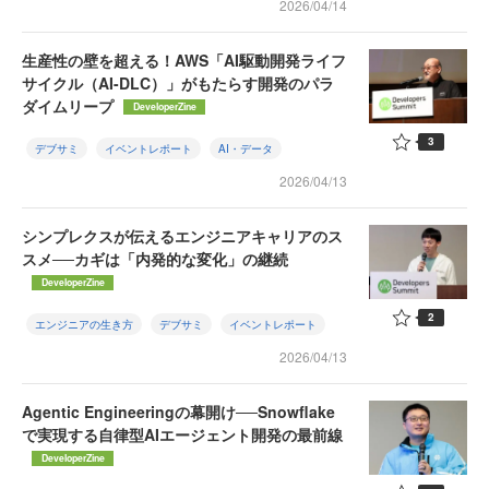
2026/04/14
生産性の壁を超える！AWS「AI駆動開発ライフ
サイクル（AI-DLC）」がもたらす開発のパラ
ダイムリープ
DeveloperZine
3
デブサミ
イベントレポート
AI・データ
2026/04/13
シンプレクスが伝えるエンジニアキャリアのス
スメ──カギは「内発的な変化」の継続
DeveloperZine
2
エンジニアの生き方
デブサミ
イベントレポート
2026/04/13
Agentic Engineeringの幕開け──Snowflake
で実現する自律型AIエージェント開発の最前線
DeveloperZine