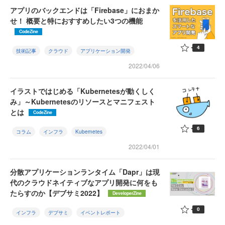
アプリのバックエンドは「Firebase」におまか
せ！ 概要と特におすすめしたい3つの機能
CodeZine
4
技術記事
クラウド
アプリケーション開発
2022/04/06
イラストではじめる「Kubernetesが動くしく
み」～Kubernetesのリソースとマニフェスト
とは
CodeZine
6
コラム
インフラ
Kubernetes
2022/04/01
分散アプリケーションランタイム「Dapr」は現
代のクラウドネイティブなアプリ開発に何をも
たらすのか【デブサミ2022】
DeveloperZine
0
インフラ
デブサミ
イベントレポート