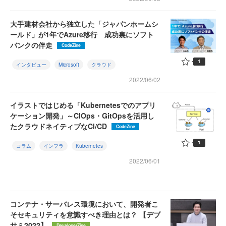
大手建材会社から独立した「ジャパンホームシ
ールド」が1年でAzure移行 成功裏にソフト
バンクの伴走
CodeZine
1
インタビュー
Microsoft
クラウド
2022/06/02
イラストではじめる「Kubernetesでのアプリ
ケーション開発」～CIOps・GitOpsを活用し
たクラウドネイティブなCI/CD
CodeZine
1
コラム
インフラ
Kubernetes
2022/06/01
コンテナ・サーバレス環境において、開発者こ
そセキュリティを意識すべき理由とは？ 【デブ
サミ2022】
DeveloperZine