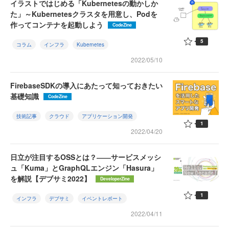
イラストではじめる「Kubernetesの動かしか
た」～Kubernetesクラスタを用意し、Podを
作ってコンテナを起動しよう
CodeZine
5
コラム
インフラ
Kubernetes
2022/05/10
FirebaseSDKの導入にあたって知っておきたい
基礎知識
CodeZine
技術記事
クラウド
アプリケーション開発
1
2022/04/20
日立が注目するOSSとは？――サービスメッシ
ュ「Kuma」とGraphQLエンジン「Hasura」
を解説【デブサミ2022】
DeveloperZine
1
インフラ
デブサミ
イベントレポート
2022/04/11