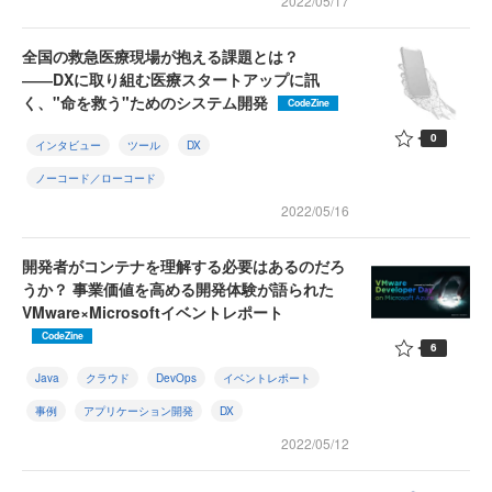
2022/05/17
全国の救急医療現場が抱える課題とは？
――DXに取り組む医療スタートアップに訊
く、"命を救う"ためのシステム開発
CodeZine
0
インタビュー
ツール
DX
ノーコード／ローコード
2022/05/16
開発者がコンテナを理解する必要はあるのだろ
うか？ 事業価値を高める開発体験が語られた
VMware×Microsoftイベントレポート
CodeZine
6
Java
クラウド
DevOps
イベントレポート
事例
アプリケーション開発
DX
2022/05/12