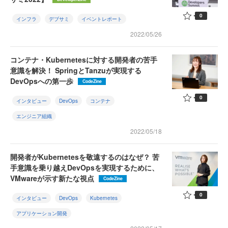
0
インフラ
デブサミ
イベントレポート
2022/05/26
コンテナ・Kubernetesに対する開発者の苦手
意識を解決！ SpringとTanzuが実現する
DevOpsへの第一歩
CodeZine
0
インタビュー
DevOps
コンテナ
エンジニア組織
2022/05/18
開発者がKubernetesを敬遠するのはなぜ？ 苦
手意識を乗り越えDevOpsを実現するために、
VMwareが示す新たな視点
CodeZine
0
インタビュー
DevOps
Kubernetes
アプリケーション開発