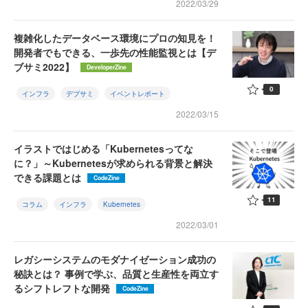
2022/03/29
複雑化したデータベース環境にプロの知見を！
開発者でもできる、一歩先の性能監視とは【デ
ブサミ2022】
DeveloperZine
0
インフラ
デブサミ
イベントレポート
2022/03/15
イラストではじめる「Kubernetesってな
に？」～Kubernetesが求められる背景と解決
できる課題とは
CodeZine
11
コラム
インフラ
Kubernetes
2022/03/01
レガシーシステムのモダナイゼーション成功の
秘訣とは？ 事例で学ぶ、品質と生産性を両立す
るシフトレフトな開発
CodeZine