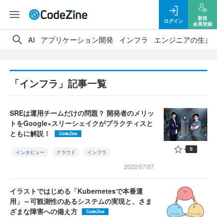
新規
ログイン
会員登録
AI
アプリケーション開発
インフラ
エンジニアの生き
「インフラ」記事一覧
SREは運用チームだけの問題？ 開発者のメリッ
トをGoogle×スリーシェイクがプラクティスと
ともに解説！
CodeZine
0
インタビュー
クラウド
インフラ
2022/07/07
イラストではじめる「Kubernetesで本番運
用」～可観測性のあるシステムの実現と、さま
ざまな障害への備え方
CodeZine