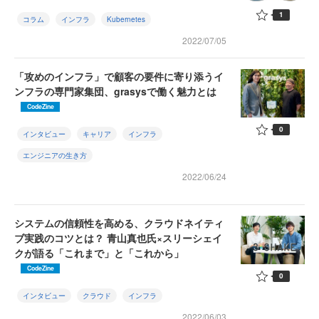
1
コラム
インフラ
Kubernetes
2022/07/05
「攻めのインフラ」で顧客の要件に寄り添うイ
ンフラの専門家集団、grasysで働く魅力とは
CodeZine
0
インタビュー
キャリア
インフラ
エンジニアの生き方
2022/06/24
システムの信頼性を高める、クラウドネイティ
ブ実践のコツとは？ 青山真也氏×スリーシェイ
クが語る「これまで」と「これから」
CodeZine
0
インタビュー
クラウド
インフラ
2022/06/03