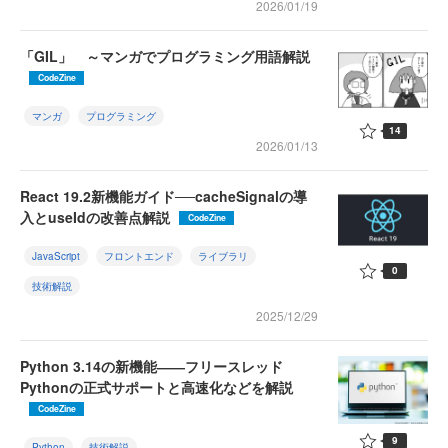
2026/01/19
「GIL」 ～マンガでプログラミング用語解説
CodeZine
マンガ
プログラミング
14
2026/01/13
React 19.2新機能ガイド──cacheSignalの導
入とuseIdの改善点解説
CodeZine
JavaScript
フロントエンド
ライブラリ
0
技術解説
2025/12/29
Python 3.14の新機能――フリースレッド
Pythonの正式サポートと高速化などを解説
CodeZine
9
Python
技術解説