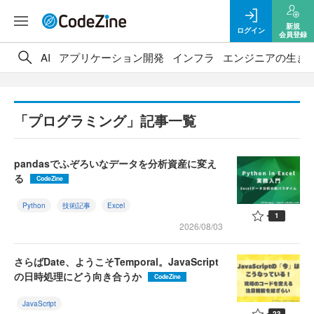
新規
ログイン
会員登録
AI
アプリケーション開発
インフラ
エンジニアの生き
「プログラミング」記事一覧
pandasでふぞろいなデータを分析資産に変え
る
CodeZine
Python
技術記事
Excel
1
2026/08/03
さらばDate、ようこそTemporal。JavaScript
の日時処理にどう向き合うか
CodeZine
JavaScript
23