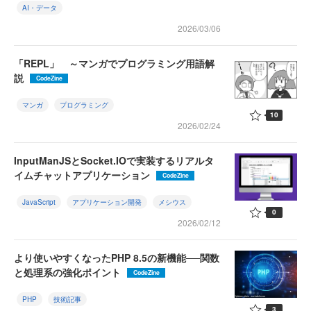
AI・データ
2026/03/06
「REPL」 ～マンガでプログラミング用語解
説
CodeZine
マンガ
プログラミング
10
2026/02/24
InputManJSとSocket.IOで実装するリアルタ
イムチャットアプリケーション
CodeZine
JavaScript
アプリケーション開発
メシウス
0
2026/02/12
より使いやすくなったPHP 8.5の新機能──関数
と処理系の強化ポイント
CodeZine
PHP
技術記事
3