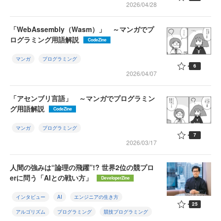
2026/04/28
「WebAssembly（Wasm）」 ～マンガでプ
ログラミング用語解説
CodeZine
マンガ
プログラミング
6
2026/04/07
「アセンブリ言語」 ～マンガでプログラミン
グ用語解説
CodeZine
マンガ
プログラミング
7
2026/03/17
人間の強みは“論理の飛躍”!? 世界2位の競プロ
erに問う「AIとの戦い方」
DeveloperZine
インタビュー
AI
エンジニアの生き方
25
アルゴリズム
プログラミング
競技プログラミング