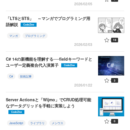
2026/02/05
「LTSとSTS」 ～マンガでプログラミング用
語解説
CodeZine
マンガ
プログラミング
18
2026/02/03
C# 14の新機能を理解する──fieldキーワードと
ユーザー定義複合代入演算子
CodeZine
C#
技術記事
3
2026/01/22
Server Actionsと「Wijmo」でCRUD処理可能
なデータグリッドを手軽に実装しよう
CodeZine
0
JavaScript
ライブラリ
メシウス