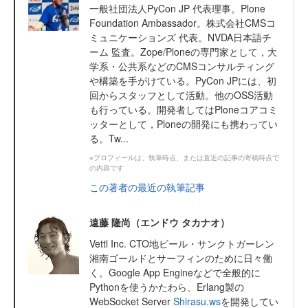
一般社団法人PyCon JP 代表理事。Plone
Foundation Ambassador。株式会社CMSコ
ミュニケーションズ 代表。NVDA日本語チ
ーム 監査。Zope/Ploneの専門家として，大
学系・公共系などのCMSコンサルティング
や構築を手がけている。PyCon JPには、初
回からスタッフとして活動。他のOSS活動
も行っている。開発者してはPloneコアコミ
ッターとして，Ploneの開発にも携わってい
る。Tw...
※プロフィールは、執筆時点、または直近の記事の寄稿時点で
の内容です
この著者の最近の執筆記事
遠藤 隆尚（エンドウ タカナオ）
Vettl Inc. CTO地ビール・サンクトガーレン
湘南ゴールドとサーフィンのために日々働
く。Google App Engineなどで全般的に
Pythonを使うかたわら、Erlang製の
WebSocket Server
Shirasu.ws
を開発してい