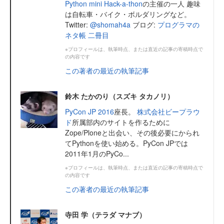
Python mini Hack-a-thon
の主催の一人 趣味
は自転車・バイク・ボルダリングなど。
Twitter:
@shomah4a
ブログ:
プログラマの
ネタ帳 二冊目
※プロフィールは、執筆時点、または直近の記事の寄稿時点で
の内容です
この著者の最近の執筆記事
鈴木 たかのり（スズキ タカノリ）
PyCon JP 2016
座長。
株式会社ビープラウ
ド
所属部内のサイトを作るために
Zope/Ploneと出会い、その後必要にかられ
てPythonを使い始める。PyCon JPでは
2011年1月のPyCo...
※プロフィールは、執筆時点、または直近の記事の寄稿時点で
の内容です
この著者の最近の執筆記事
寺田 学（テラダ マナブ）