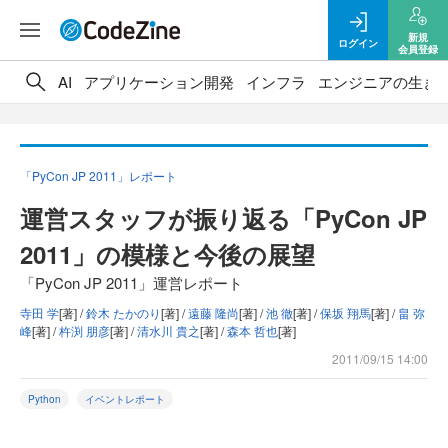
新規
ログイン
会員登録
AI
アプリケーション開発
インフラ
エンジニアの生き
「PyCon JP 2011」レポート
運営スタッフが振り返る「PyCon JP
2011」の模様と今後の展望
「PyCon JP 2011」運営レポート
寺田 学
[著] /
鈴木 たかのり
[著] /
遠藤 隆尚
[著] /
池 徹
[著] /
保坂 翔馬
[著] /
畠 弥
峰
[著] /
杵渕 朋彦
[著] /
清水川 貴之
[著] /
森本 哲也
[著]
2011/09/15 14:00
Python
イベントレポート