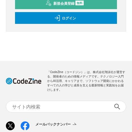
新規会員登録
無料
ログイン
「CodeZine（コードジン）」は、株式会社翔泳社が運営す
る、開発者のための情報メディアです。テクノロジー入門
からAI活用、キャリアまで、ソフトウェア開発にかかわる
すべての人の学びと成長を支える最新情報と実践知をお届
けします。
メールバックナンバー