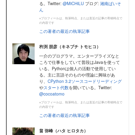
る。Twitter:
@MiCHiLU
ブログ:
湘南ぱいそ
ん
※プロフィールは、執筆時点、または直近の記事の寄稿時点で
の内容です
この著者の最近の執筆記事
杵渕 朋彦（キネブチ トモヒコ）
一介のプログラマ。エンタープライズなと
ころで仕事をしていて普段はJavaを使って
いる。Pythonは個人の活動で使用してい
る。主に言語そのものや理論に興味があ
り、
CPython 3.2ソースコードリーディング
や
スタート代数
を開いている。Twitter:
@cocoatomo
※プロフィールは、執筆時点、または直近の記事の寄稿時点で
の内容です
この著者の最近の執筆記事
畠 弥峰（ハタ ヒロタカ）