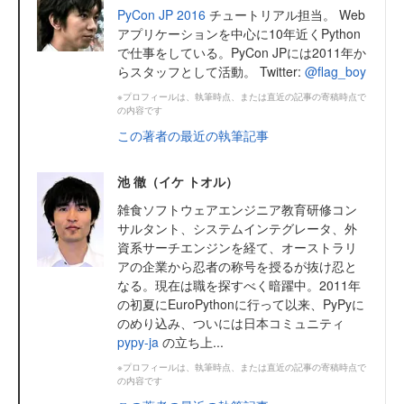
PyCon JP 2016
チュートリアル担当。 Web
アプリケーションを中心に10年近くPython
で仕事をしている。PyCon JPには2011年か
らスタッフとして活動。 Twitter:
@flag_boy
※プロフィールは、執筆時点、または直近の記事の寄稿時点で
の内容です
この著者の最近の執筆記事
池 徹（イケ トオル）
雑食ソフトウェアエンジニア教育研修コン
サルタント、システムインテグレータ、外
資系サーチエンジンを経て、オーストラリ
アの企業から忍者の称号を授るが抜け忍と
なる。現在は職を探すべく暗躍中。2011年
の初夏にEuroPythonに行って以来、PyPyに
のめり込み、ついには日本コミュニティ
pypy-ja
の立ち上...
※プロフィールは、執筆時点、または直近の記事の寄稿時点で
の内容です