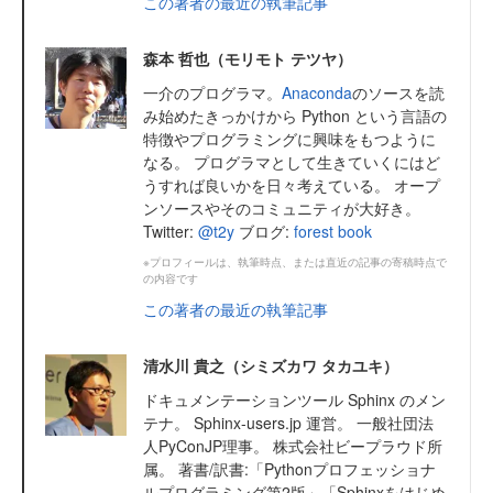
この著者の最近の執筆記事
森本 哲也（モリモト テツヤ）
一介のプログラマ。
Anaconda
のソースを読
み始めたきっかけから Python という言語の
特徴やプログラミングに興味をもつように
なる。 プログラマとして生きていくにはど
うすれば良いかを日々考えている。 オープ
ンソースやそのコミュニティが大好き。
Twitter:
@t2y
ブログ:
forest book
※プロフィールは、執筆時点、または直近の記事の寄稿時点で
の内容です
この著者の最近の執筆記事
清水川 貴之（シミズカワ タカユキ）
ドキュメンテーションツール Sphinx のメン
テナ。 Sphinx-users.jp 運営。 一般社団法
人PyConJP理事。 株式会社ビープラウド所
属。 著書/訳書:「Pythonプロフェッショナ
ルプログラミング第2版」「Sphinxをはじめ