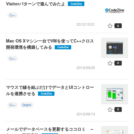
Visitorパターンで遊んでみたよ
CodeZine
C++
2012/10/31
0
Mac OS Xマシン一台でVMを使ってC++クロス
開発環境を構築してみる
CodeZine
C++
0
2012/09/25
マウスで線を結ぶだけでデータとUIコントロー
ルを連携させる
CodeZine
C++
Delphi
0
2012/09/13
メールでデータベースを更新するココロミ ～