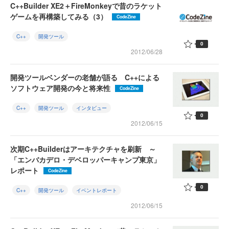
C++Builder XE2＋FireMonkeyで昔のラケット
ゲームを再構築してみる（3）
CodeZine
C++
開発ツール
0
2012/06/28
開発ツールベンダーの老舗が語る C++による
ソフトウェア開発の今と将来性
CodeZine
C++
開発ツール
インタビュー
0
2012/06/15
次期C++Builderはアーキテクチャを刷新 ～
「エンバカデロ・デベロッパーキャンプ東京」
レポート
CodeZine
0
C++
開発ツール
イベントレポート
2012/06/15