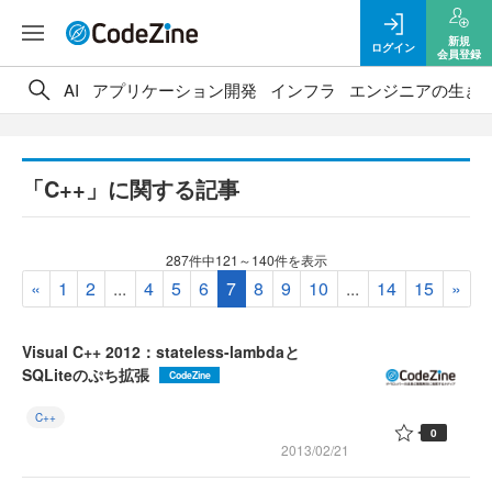
新規
ログイン
会員登録
AI
アプリケーション開発
インフラ
エンジニアの生き
「C++」に関する記事
287件中121～140件を表示
«
1
2
...
4
5
6
7
8
9
10
...
14
15
»
Visual C++ 2012：stateless-lambdaと
SQLiteのぷち拡張
CodeZine
C++
0
2013/02/21