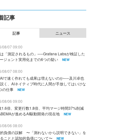
着記事
記事
ニュース
/08/07 09:00
は「測定されるもの」──Grafana Labsが検証した
エージェント実用化までの6つの疑い
NEW
/08/07 08:00
AIで速く作れても成果は増えないのか──及川卓也
説く、AIネイティブ時代に人間が手放してはいけな
つの仕事
NEW
/08/06 09:00
数1.6倍、変更行数1.8倍、平均マージ時間37%削減
ABEMAが進めるAI駆動開発の現在地
NEW
/08/06 08:00
的負債の誤解 〜「測れないから説明できない」を
ることと認知的負債について〜
NEW