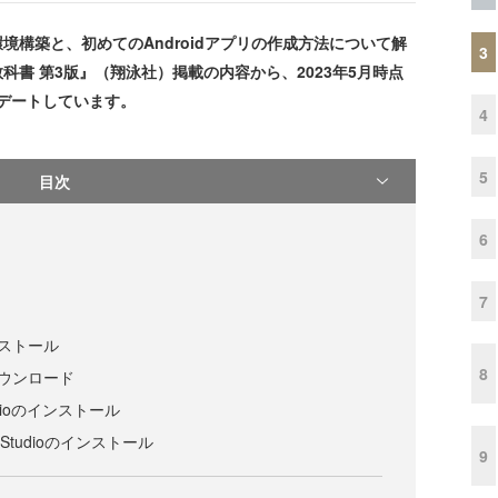
環境構築と、初めてのAndroidアプリの作成方法について解
3
教科書 第3版』（翔泳社）掲載の内容から、2023年5月時点
ップデートしています。
4
5
目次
6
7
インストール
8
oのダウンロード
tudioのインストール
id Studioのインストール
9