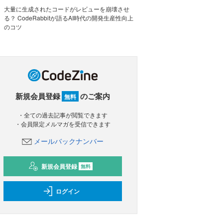
大量に生成されたコードがレビューを崩壊させ
る？ CodeRabbitが語るAI時代の開発生産性向上
のコツ
新規会員登録
のご案内
無料
・全ての過去記事が閲覧できます
・会員限定メルマガを受信できます
メールバックナンバー
新規会員登録
無料
ログイン