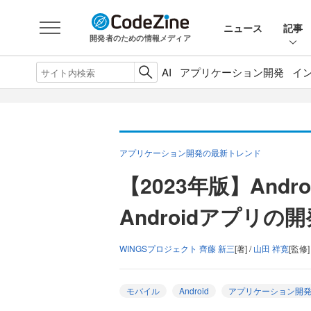
ニュース
記事
開発者のための情報メディア
AI
アプリケーション開発
イ
アプリケーション開発の最新トレンド
【2023年版】Andr
Androidアプリ
WINGSプロジェクト 齊藤 新三
[著] /
山田 祥寛
[監修]
モバイル
Android
アプリケーション開