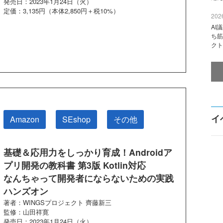
発売日：2023年1月24日（火）
定価：3,135円（本体2,850円＋税10%）
2026
AI
ち筋
クト
イ
Amazon
SEshop
その他
基礎＆応用力をしっかり育成！Androidア
プリ開発の教科書 第3版 Kotlin対応
なんちゃって開発者にならないための実践
ハンズオン
著者：WINGSプロジェクト 齊藤新三
監修：山田祥寛
発売日：2023年1月24日（火）