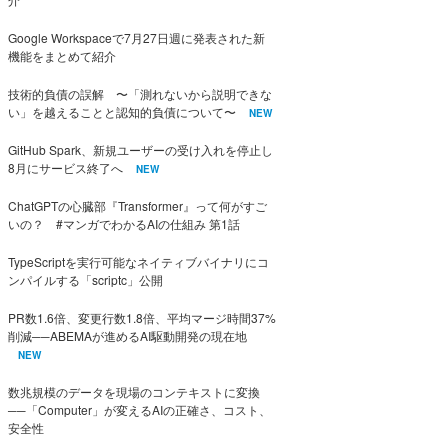
Google Workspaceで7月27日週に発表された新
機能をまとめて紹介
技術的負債の誤解 〜「測れないから説明できな
い」を越えることと認知的負債について〜
NEW
GitHub Spark、新規ユーザーの受け入れを停止し
8月にサービス終了へ
NEW
ChatGPTの心臓部『Transformer』って何がすご
いの？ #マンガでわかるAIの仕組み 第1話
TypeScriptを実行可能なネイティブバイナリにコ
ンパイルする「scriptc」公開
PR数1.6倍、変更行数1.8倍、平均マージ時間37%
削減──ABEMAが進めるAI駆動開発の現在地
NEW
数兆規模のデータを現場のコンテキストに変換
──「Computer」が変えるAIの正確さ、コスト、
安全性