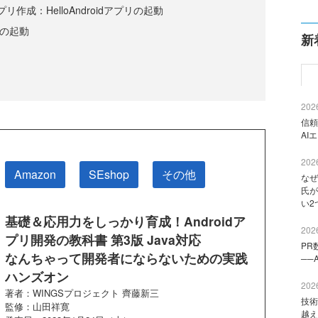
プリ作成：HelloAndroidアプリの起動
プリの起動
新
2026
信頼
AI
2026
Amazon
SEshop
その他
なぜ
氏が
い2
基礎＆応用力をしっかり育成！Androidア
2026
プリ開発の教科書 第3版 Java対応
PR
なんちゃって開発者にならないための実践
──
ハンズオン
2026
著者：WINGSプロジェクト 齊藤新三
技術
監修：山田祥寛
越え