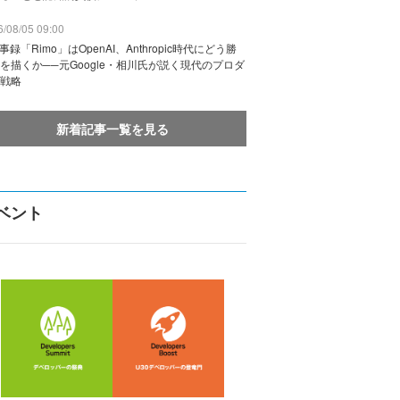
/08/05 09:00
議事録「Rimo」はOpenAI、Anthropic時代にどう勝
を描くか──元Google・相川氏が説く現代のプロダ
戦略
新着記事一覧を見る
ベント