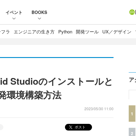
イベント
BOOKS
ンフラ
エンジニアの生き方
Python
開発ツール
UX／デザイン
oid Studioのインストールと
ア
の開発環境構築方法
2023/05/30 11:00
1
ポスト
発
2