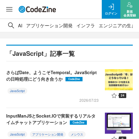
新規
ログイン
会員登録
AI
アプリケーション開発
インフラ
エンジニアの生き
「JavaScript」記事一覧
さらばDate、ようこそTemporal。JavaScript
の日時処理にどう向き合うか
CodeZine
JavaScript
24
2026/07/23
InputManJSとSocket.IOで実装するリアルタ
イムチャットアプリケーション
CodeZine
JavaScript
アプリケーション開発
メシウス
0