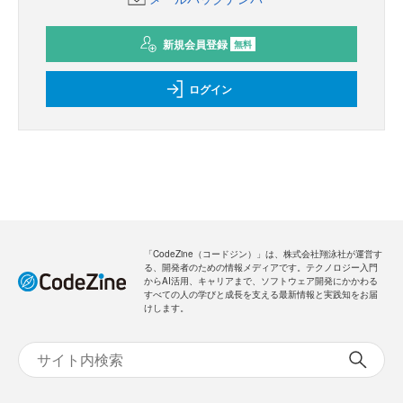
新規会員登録
無料
ログイン
「CodeZine（コードジン）」は、株式会社翔泳社が運営す
る、開発者のための情報メディアです。テクノロジー入門
からAI活用、キャリアまで、ソフトウェア開発にかかわる
すべての人の学びと成長を支える最新情報と実践知をお届
けします。