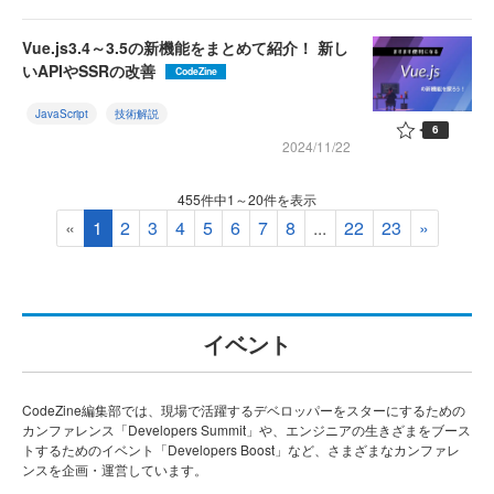
Vue.js3.4～3.5の新機能をまとめて紹介！ 新し
いAPIやSSRの改善
CodeZine
JavaScript
技術解説
6
2024/11/22
455件中1～20件を表示
«
1
2
3
4
5
6
7
8
...
22
23
»
イベント
CodeZine編集部では、現場で活躍するデベロッパーをスターにするための
カンファレンス「Developers Summit」や、エンジニアの生きざまをブース
トするためのイベント「Developers Boost」など、さまざまなカンファレ
ンスを企画・運営しています。