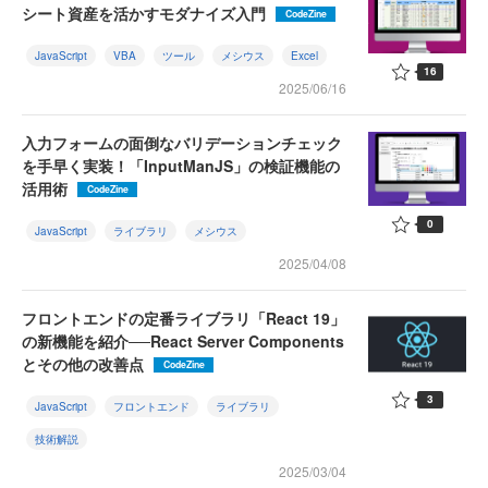
シート資産を活かすモダナイズ入門
CodeZine
JavaScript
VBA
ツール
メシウス
Excel
16
2025/06/16
入力フォームの面倒なバリデーションチェック
を手早く実装！「InputManJS」の検証機能の
活用術
CodeZine
0
JavaScript
ライブラリ
メシウス
2025/04/08
フロントエンドの定番ライブラリ「React 19」
の新機能を紹介──React Server Components
とその他の改善点
CodeZine
3
JavaScript
フロントエンド
ライブラリ
技術解説
2025/03/04