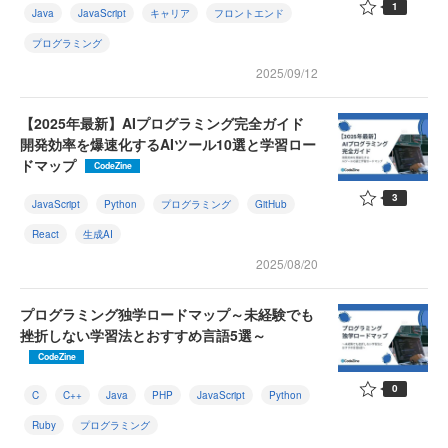
1
Java
JavaScript
キャリア
フロントエンド
プログラミング
2025/09/12
【2025年最新】AIプログラミング完全ガイド
開発効率を爆速化するAIツール10選と学習ロー
ドマップ
CodeZine
3
JavaScript
Python
プログラミング
GitHub
React
生成AI
2025/08/20
プログラミング独学ロードマップ～未経験でも
挫折しない学習法とおすすめ言語5選～
CodeZine
0
C
C++
Java
PHP
JavaScript
Python
Ruby
プログラミング