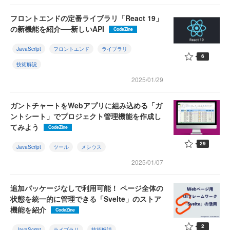
フロントエンドの定番ライブラリ「React 19」
の新機能を紹介──新しいAPI
CodeZine
JavaScript
フロントエンド
ライブラリ
6
技術解説
2025/01/29
ガントチャートをWebアプリに組み込める「ガ
ントシート」でプロジェクト管理機能を作成し
てみよう
CodeZine
29
JavaScript
ツール
メシウス
2025/01/07
追加パッケージなしで利用可能！ ページ全体の
状態を統一的に管理できる「Svelte」のストア
機能を紹介
CodeZine
2
JavaScript
ライブラリ
技術解説