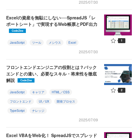
2025/07/30
Excelの資産を無駄にしない──SpreadJS「レ
ポートシート」で実現するWeb帳票とPDF出力
CodeZine
1
JavaScript
ツール
メシウス
Excel
2025/07/30
フロントエンドエンジニアの役割とは？バック
エンドとの違い、必要なスキル・将来性を徹底
解説
CodeZine
2
JavaScript
キャリア
HTML／CSS
フロントエンド
UI／UX
開発プロセス
TypeScript
ナレッジ
2025/07/09
Excel VBAをWeb化！ SpreadJSでスプレッド