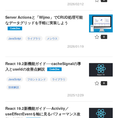
2026/02/12
Server Actionsと「Wijmo」でCRUD処理可能
なデータグリッドを手軽に実装しよう
CodeZine
0
JavaScript
ライブラリ
メシウス
2026/01/19
React 19.2新機能ガイド──cacheSignalの導
入とuseIdの改善点解説
CodeZine
JavaScript
フロントエンド
ライブラリ
0
技術解説
2025/12/29
React 19.2新機能ガイド──Activity／
useEffectEventを軸に見るパフォーマンス改