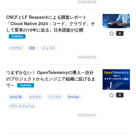
2025/06/05
CNCFとLF Researchによる調査レポート
「Cloud Native 2024：コード、クラウド、そ
して変革の10年に迫る」日本語版が公開
0
CodeZine
クラウド
調査
ニュース
2025/05/20
つまずかない！ OpenTelemetryの導入～自分
のプロジェクトからエンジニア組織に拡げるま
で～
CodeZine
0
技術記事
クラウド
インフラ
DevOps
プラットフォーム
2025/04/07