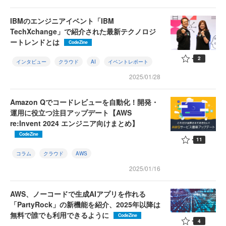
IBMのエンジニアイベント「IBM
TechXchange」で紹介された最新テクノロジ
ートレンドとは
CodeZine
2
インタビュー
クラウド
AI
イベントレポート
2025/01/28
Amazon Qでコードレビューを自動化！開発・
運用に役立つ注目アップデート【AWS
re:Invent 2024 エンジニア向けまとめ】
CodeZine
11
コラム
クラウド
AWS
2025/01/16
AWS、ノーコードで生成AIアプリを作れる
「PartyRock」の新機能を紹介、2025年以降は
無料で誰でも利用できるように
CodeZine
4