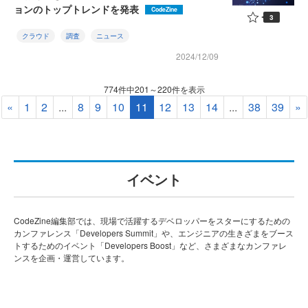
ョンのトップトレンドを発表
CodeZine
3
クラウド
調査
ニュース
2024/12/09
774件中201～220件を表示
«
1
2
...
8
9
10
11
12
13
14
...
38
39
»
イベント
CodeZine編集部では、現場で活躍するデベロッパーをスターにするための
カンファレンス「Developers Summit」や、エンジニアの生きざまをブース
トするためのイベント「Developers Boost」など、さまざまなカンファレ
ンスを企画・運営しています。