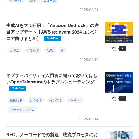
クラウド
調査
ニュース
2025/02/21
生成AIをフル活用！「Amazon Bedrock」の注
目アップデート【AWS re:Invent 2024 エンジ
ニア向けまとめ】
CodeZine
9
コラム
クラウド
AWS
AI
2025/02/19
オブザーバビリティ入門者に知っておいてほし
いOpenTelemetryのトラブルシューティング
CodeZine
0
技術記事
クラウド
インフラ
DevOps
プラットフォーム
2025/02/14
NEC、ノーコードでの製造・物流プロセスにお