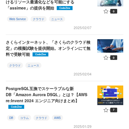
けるリソース最適化などを可能にする
「assimee」の提供を開始
CodeZine
0
Web Service
クラウド
ニュース
2025/02/07
さくらインターネット、「さくらのクラウド検
定」の模擬試験を提供開始。オンラインにて無
料で受験可能
CodeZine
0
クラウド
ニュース
2025/02/04
PostgreSQL互換でスケーラブルな新
DB「Amazon Aurora DSQL」とは？【AWS
re:Invent 2024 エンジニア向けまとめ】
CodeZine
7
DB
コラム
クラウド
AWS
2025/01/29