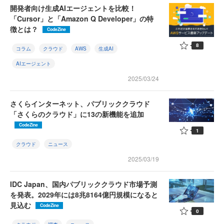
開発者向け生成AIエージェントを比較！
「Cursor」と「Amazon Q Developer」の特
徴とは？
CodeZine
8
コラム
クラウド
AWS
生成AI
AIエージェント
2025/03/24
さくらインターネット、パブリッククラウド
「さくらのクラウド」に13の新機能を追加
CodeZine
1
クラウド
ニュース
2025/03/19
IDC Japan、国内パブリッククラウド市場予測
を発表。2029年には8兆8164億円規模になると
見込む
CodeZine
0