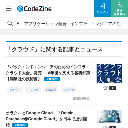
新規
ログイン
会員登録
AI
アプリケーション開発
インフラ
エンジニアの生き
「クラウド」に関する記事とニュース
『バックエンドエンジニアのためのインフラ・
クラウド大全』発売 10年後を支える基礎知識
【翔泳社の技術書】
CodeZine
0
クラウド
インフラ
BOOKS
ニュース
2025/06/24
オラクルとGoogle Cloud、「Oracle
Database@Google Cloud」を日本で提供開
始
CodeZine
0