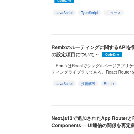
CodeZine
JavaScript
TypeScript
ニュース
Remixのルーティングに関するAPI
の設定項目について～
CodeZine
RemixはReactでシングルページアプ
ティングライブラリである、React Router
JavaScript
技術解説
Remix
Next.js13で追加されたApp RouterとRe
Components──UI通信の関係を再定