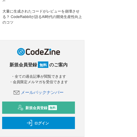
大量に生成されたコードがレビューを崩壊させ
る？ CodeRabbitが語るAI時代の開発生産性向上
のコツ
新規会員登録
のご案内
無料
・全ての過去記事が閲覧できます
・会員限定メルマガを受信できます
メールバックナンバー
新規会員登録
無料
ログイン