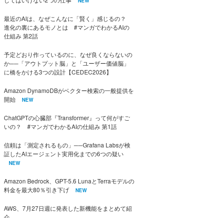
NEW
最近のAIは、なぜこんなに「賢く」感じるの？
進化の裏にあるモノとは #マンガでわかるAIの
仕組み 第2話
予定どおり作っているのに、なぜ良くならないの
か──「アウトプット脳」と「ユーザー価値脳」
に橋をかける3つの設計【CEDEC2026】
Amazon DynamoDBがベクター検索の一般提供を
開始
NEW
ChatGPTの心臓部『Transformer』って何がすご
いの？ #マンガでわかるAIの仕組み 第1話
信頼は「測定されるもの」──Grafana Labsが検
証したAIエージェント実用化までの6つの疑い
NEW
Amazon Bedrock、GPT-5.6 LunaとTerraモデルの
料金を最大80％引き下げ
NEW
AWS、7月27日週に発表した新機能をまとめて紹
介