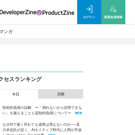
ログイン
新規
会員登録
マンガ
クセスランキング
今日
月間
技術的負債の誤解 〜「測れないから説明できな
い」を越えることと認知的負債について〜
NEW
なぜAIで速く作れても成果は増えないのか──及
川卓也氏が説く、AIネイティブ時代に人間が手放
してはいけない2つの仕事