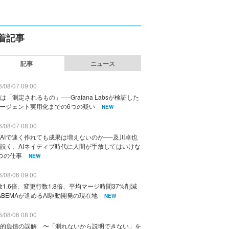
着記事
記事
ニュース
/08/07 09:00
は「測定されるもの」──Grafana Labsが検証した
エージェント実用化までの6つの疑い
NEW
/08/07 08:00
AIで速く作れても成果は増えないのか──及川卓也
説く、AIネイティブ時代に人間が手放してはいけな
つの仕事
NEW
/08/06 09:00
数1.6倍、変更行数1.8倍、平均マージ時間37%削減
ABEMAが進めるAI駆動開発の現在地
NEW
/08/06 08:00
的負債の誤解 〜「測れないから説明できない」を