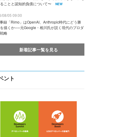
ることと認知的負債について〜
NEW
/08/05 09:00
議事録「Rimo」はOpenAI、Anthropic時代にどう勝
を描くか──元Google・相川氏が説く現代のプロダ
戦略
新着記事一覧を見る
ベント