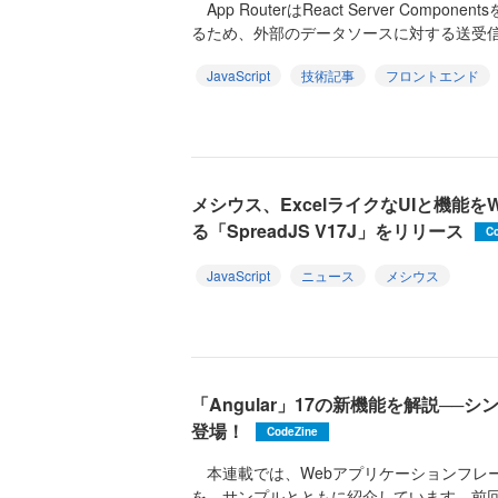
App RouterはReact Server Comp
るため、外部のデータソースに対する送受信の
JavaScript
技術記事
フロントエンド
メシウス、ExcelライクなUIと機能
る「SpreadJS V17J」をリリース
C
JavaScript
ニュース
メシウス
「Angular」17の新機能を解説─
登場！
CodeZine
本連載では、Webアプリケーションフレーム
を、サンプルとともに紹介しています。前回紹