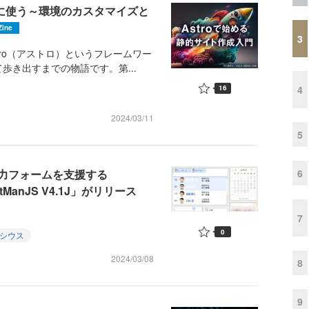
利に使う～環境のカスタマイズと
Zine
3
ro（アストロ）というフレームワー
歩き出すまでの物語です。第...
4
16
2024/03/11
5
6
力フォームを支援する
tManJS V4.1J」がリリース
7
0
シウス
2024/03/08
8
9