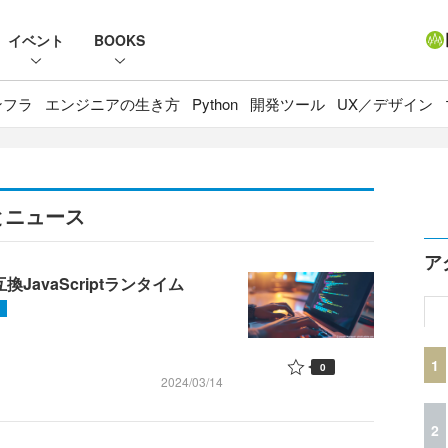
イベント
BOOKS
ンフラ
エンジニアの生き方
Python
開発ツール
UX／デザイン
事とニュース
ア
互換JavaScriptランタイム
1
0
2024/03/14
2