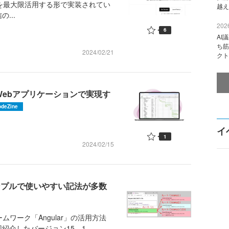
onentsを最大限活用する形で実装されてい
越え
...
2026
6
AI
ち筋
2024/02/21
クト
をWebアプリケーションで実現す
odeZine
イ
1
2024/02/15
─シンプルで使いやすい記法が多数
ワーク「Angular」の活用方法
介したバージョン15、1...