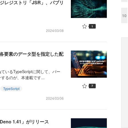
パッケージレジストリ「JSR」、パブリ
10
1
2024/03/08
素数と各要素のデータ型を指定した配
TypeScriptに関して、バー
するのが、本連載です...
7
TypeScript
2024/03/06
ム「Deno 1.41」がリリース