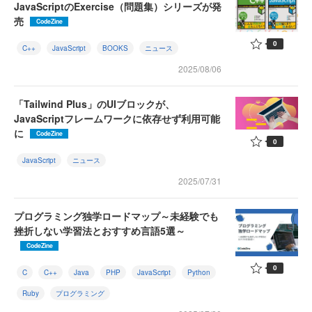
JavaScriptのExercise（問題集）シリーズが発
売
CodeZine
0
C++
JavaScript
BOOKS
ニュース
2025/08/06
「Tailwind Plus」のUIブロックが、
JavaScriptフレームワークに依存せず利用可能
に
CodeZine
0
JavaScript
ニュース
2025/07/31
プログラミング独学ロードマップ～未経験でも
挫折しない学習法とおすすめ言語5選～
CodeZine
0
C
C++
Java
PHP
JavaScript
Python
Ruby
プログラミング