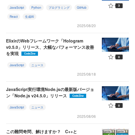
3
JavaScript
Python
プログラミング
GitHub
React
生成AI
2025/08/20
ElixirのWebフレームワーク「Hologram
v0.5.0」リリース、大幅なパフォーマンス改善
を実現
CodeZine
0
JavaScript
ニュース
2025/08/18
JavaScript実行環境Node.jsの最新版バージョ
ン「Node.js v24.5.0」リリース
CodeZine
0
JavaScript
ニュース
2025/08/06
この難問奇問、解けますか？ C++と