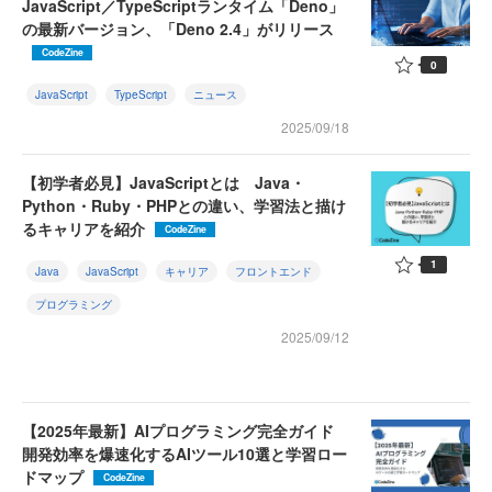
JavaScript／TypeScriptランタイム「Deno」
の最新バージョン、「Deno 2.4」がリリース
CodeZine
0
JavaScript
TypeScript
ニュース
2025/09/18
【初学者必見】JavaScriptとは Java・
Python・Ruby・PHPとの違い、学習法と描け
るキャリアを紹介
CodeZine
1
Java
JavaScript
キャリア
フロントエンド
プログラミング
2025/09/12
【2025年最新】AIプログラミング完全ガイド
開発効率を爆速化するAIツール10選と学習ロー
ドマップ
CodeZine