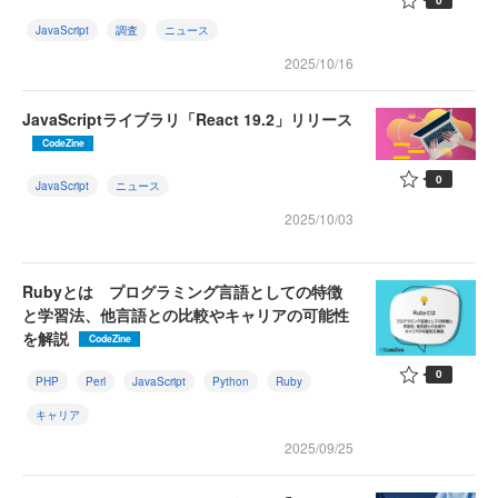
JavaScript
調査
ニュース
2025/10/16
JavaScriptライブラリ「React 19.2」リリース
CodeZine
0
JavaScript
ニュース
2025/10/03
Rubyとは プログラミング言語としての特徴
と学習法、他言語との比較やキャリアの可能性
を解説
CodeZine
0
PHP
Perl
JavaScript
Python
Ruby
キャリア
2025/09/25