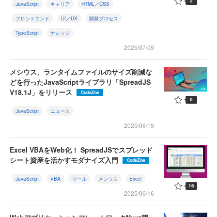
2
JavaScript
キャリア
HTML／CSS
フロントエンド
UI／UX
開発プロセス
TypeScript
ナレッジ
2025/07/09
メシウス、ランタイムファイルのサイズ削減な
どを行ったJavaScriptライブラリ「SpreadJS
V18.1J」をリリース
CodeZine
0
JavaScript
ニュース
2025/06/19
Excel VBAをWeb化！ SpreadJSでスプレッド
シート資産を活かすモダナイズ入門
CodeZine
JavaScript
VBA
ツール
メシウス
Excel
16
2025/06/16