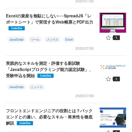
2025/07/30
Excelの資産を無駄にしない──SpreadJS「レ
ポートシート」で実現するWeb帳票とPDF出力
CodeZine
1
JavaScript
ツール
メシウス
Excel
2025/07/30
実践的なスキルを測定・評価する新試験
「JavaScriptプログラミング能力認定試験」、
受験申込を開始
CodeZine
1
JavaScript
ニュース
2025/07/09
フロントエンドエンジニアの役割とは？バック
エンドとの違い、必要なスキル・将来性を徹底
解説
CodeZine