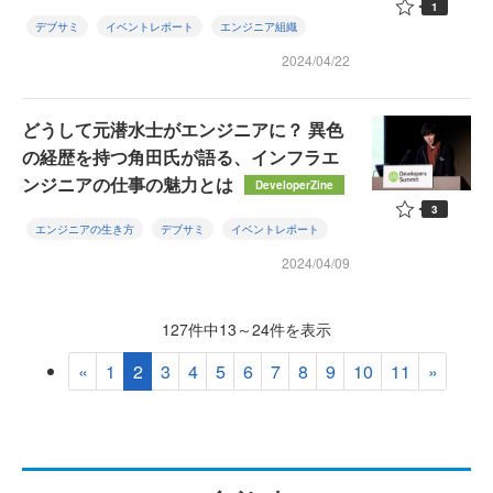
1
デブサミ
イベントレポート
エンジニア組織
2024/04/22
どうして元潜水士がエンジニアに？ 異色
の経歴を持つ角田氏が語る、インフラエ
ンジニアの仕事の魅力とは
DeveloperZine
3
エンジニアの生き方
デブサミ
イベントレポート
2024/04/09
127件中13～24件を表示
«
1
2
3
4
5
6
7
8
9
10
11
»