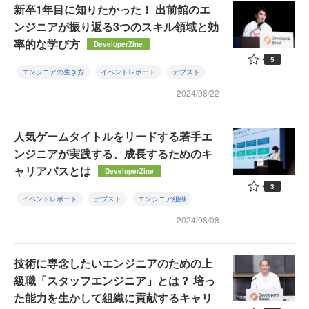
新卒1年目に知りたかった！ 出前館のエ
ンジニアが振り返る3つのスキル領域と効
率的な学び方
DeveloperZine
5
エンジニアの生き方
イベントレポート
デブスト
2024/08/22
人気ゲームタイトルをリードする若手エ
ンジニアが実践する、成長するためのキ
ャリアパスとは
DeveloperZine
3
イベントレポート
デブスト
エンジニア組織
2024/08/08
技術に専念したいエンジニアのための上
級職「スタッフエンジニア」とは？ 培っ
た能力を生かして組織に貢献するキャリ