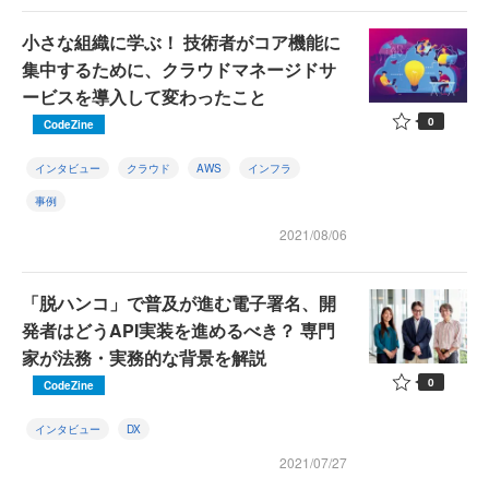
小さな組織に学ぶ！ 技術者がコア機能に
集中するために、クラウドマネージドサ
ービスを導入して変わったこと
0
CodeZine
インタビュー
クラウド
AWS
インフラ
事例
2021/08/06
「脱ハンコ」で普及が進む電子署名、開
発者はどうAPI実装を進めるべき？ 専門
家が法務・実務的な背景を解説
0
CodeZine
インタビュー
DX
2021/07/27