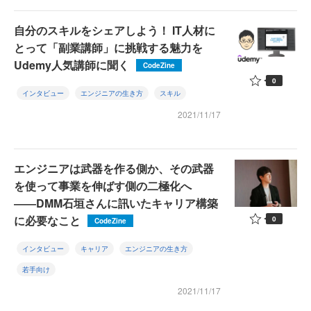
自分のスキルをシェアしよう！ IT人材に
とって「副業講師」に挑戦する魅力を
Udemy人気講師に聞く
CodeZine
0
インタビュー
エンジニアの生き方
スキル
2021/11/17
エンジニアは武器を作る側か、その武器
を使って事業を伸ばす側の二極化へ
――DMM石垣さんに訊いたキャリア構築
に必要なこと
0
CodeZine
インタビュー
キャリア
エンジニアの生き方
若手向け
2021/11/17