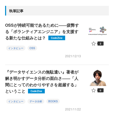
執筆記事
OSSが持続可能であるために――疲弊す
る「ボランティアエンジニア」を支援す
る新たな仕組みとは？
CodeZine
2
インタビュー
OSS
2021/12/13
『データサイエンスの無駄遣い』著者が
解き明かすデータ分析の面白さ――「人
間にとってのわかりやすさを超越する」
ということ
0
CodeZine
インタビュー
データ分析
BOOKS
2021/11/22