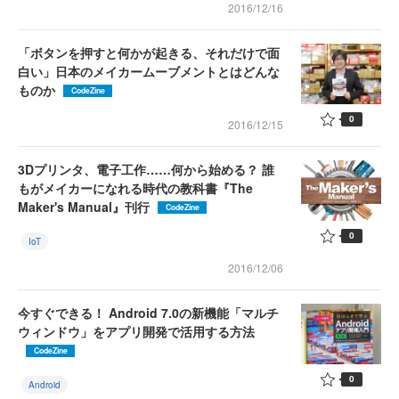
2016/12/16
「ボタンを押すと何かが起きる、それだけで面
白い」日本のメイカームーブメントとはどんな
ものか
CodeZine
0
2016/12/15
3Dプリンタ、電子工作……何から始める？ 誰
もがメイカーになれる時代の教科書『The
Maker's Manual』刊行
CodeZine
0
IoT
2016/12/06
今すぐできる！ Android 7.0の新機能「マルチ
ウィンドウ」をアプリ開発で活用する方法
CodeZine
0
Android