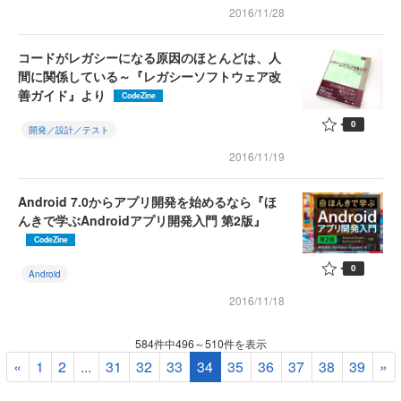
2016/11/28
コードがレガシーになる原因のほとんどは、人
間に関係している～『レガシーソフトウェア改
善ガイド』より
CodeZine
0
開発／設計／テスト
2016/11/19
Android 7.0からアプリ開発を始めるなら『ほ
んきで学ぶAndroidアプリ開発入門 第2版』
CodeZine
0
Android
2016/11/18
584件中496～510件を表示
«
1
2
...
31
32
33
34
35
36
37
38
39
»