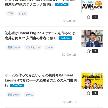
得意なAWKのテクニック集刊行
CodeZine
AWK
シェル
1
2017/02/01
初心者がUnreal Engine 4でゲームを作るのは
意外と簡単!? 入門書の著者に訊く
CodeZine
開発ツール
インタビュー
ゲーム
0
2017/01/26
ゲームを作ってみたい、その気持ちをUnreal
Engine 4で形に――未経験者のための入門書刊
行
CodeZine
0
開発ツール
ゲーム
2017/01/19