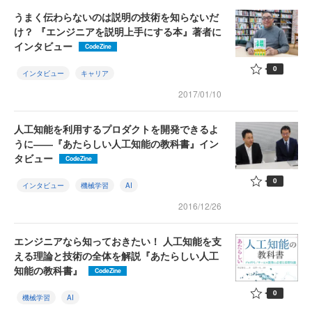
うまく伝わらないのは説明の技術を知らないだ
け？ 『エンジニアを説明上手にする本』著者に
インタビュー
CodeZine
0
インタビュー
キャリア
2017/01/10
人工知能を利用するプロダクトを開発できるよ
うに――『あたらしい人工知能の教科書』イン
タビュー
CodeZine
0
インタビュー
機械学習
AI
2016/12/26
エンジニアなら知っておきたい！ 人工知能を支
える理論と技術の全体を解説『あたらしい人工
知能の教科書』
CodeZine
0
機械学習
AI