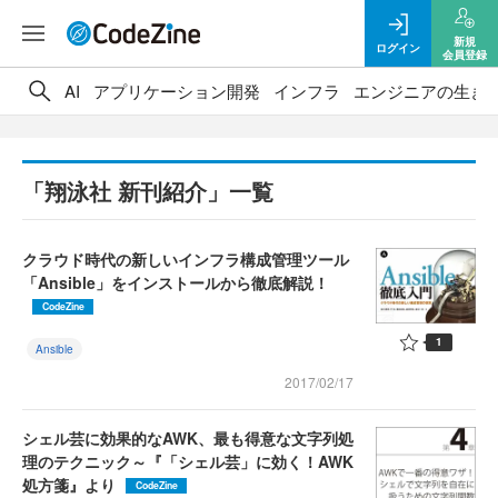
新規
ログイン
会員登録
AI
アプリケーション開発
インフラ
エンジニアの生き
「翔泳社 新刊紹介」一覧
クラウド時代の新しいインフラ構成管理ツール
「Ansible」をインストールから徹底解説！
CodeZine
1
Ansible
2017/02/17
シェル芸に効果的なAWK、最も得意な文字列処
理のテクニック～『「シェル芸」に効く！AWK
処方箋』より
CodeZine