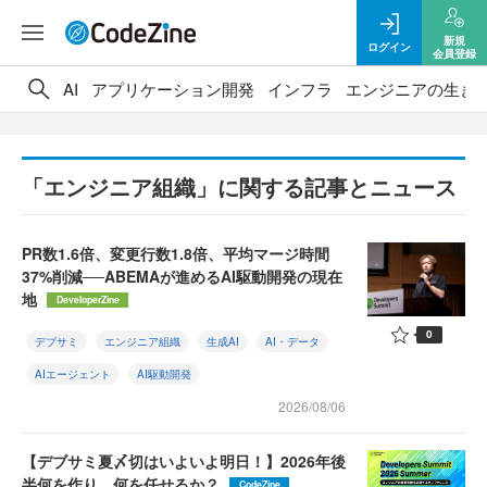
新規
ログイン
会員登録
AI
アプリケーション開発
インフラ
エンジニアの生き
「エンジニア組織」に関する記事とニュース
PR数1.6倍、変更行数1.8倍、平均マージ時間
37%削減──ABEMAが進めるAI駆動開発の現在
地
DeveloperZine
0
デブサミ
エンジニア組織
生成AI
AI・データ
AIエージェント
AI駆動開発
2026/08/06
【デブサミ夏〆切はいよいよ明日！】2026年後
半何を作り、何を任せるか？
CodeZine