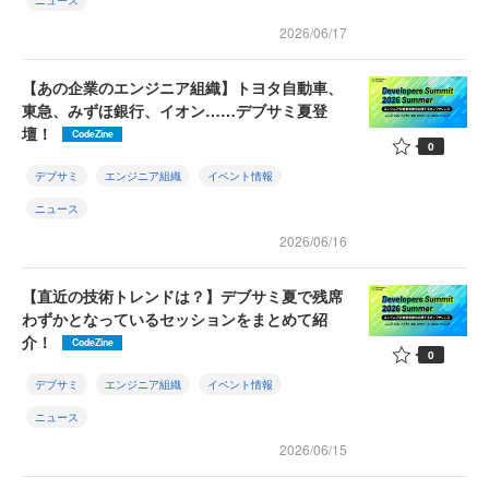
ニュース
2026/06/17
【あの企業のエンジニア組織】トヨタ自動車、
東急、みずほ銀行、イオン……デブサミ夏登
壇！
CodeZine
0
デブサミ
エンジニア組織
イベント情報
ニュース
2026/06/16
【直近の技術トレンドは？】デブサミ夏で残席
わずかとなっているセッションをまとめて紹
介！
CodeZine
0
デブサミ
エンジニア組織
イベント情報
ニュース
2026/06/15