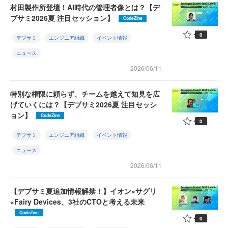
村田製作所登壇！AI時代の管理者像とは？【デ
ブサミ2026夏 注目セッション】
CodeZine
0
デブサミ
エンジニア組織
イベント情報
ニュース
2026/06/11
特別な権限に頼らず、チームを越えて知見を広
げていくには？【デブサミ2026夏 注目セッシ
ョン】
CodeZine
0
デブサミ
エンジニア組織
イベント情報
ニュース
2026/06/11
【デブサミ夏追加情報解禁！】イオン×サグリ
×Fairy Devices、3社のCTOと考える未来
CodeZine
0