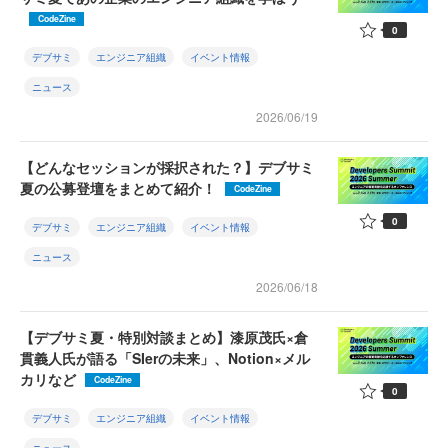
CodeZine
0
デブサミ
エンジニア組織
イベント情報
ニュース
2026/06/19
【どんなセッションが採択された？】デブサミ
夏の公募登壇をまとめて紹介！
CodeZine
0
デブサミ
エンジニア組織
イベント情報
ニュース
2026/06/18
【デブサミ夏・特別対談まとめ】漆原茂氏×倉
貫義人氏が語る「SIerの未来」、Notion×メル
カリなど
CodeZine
0
デブサミ
エンジニア組織
イベント情報