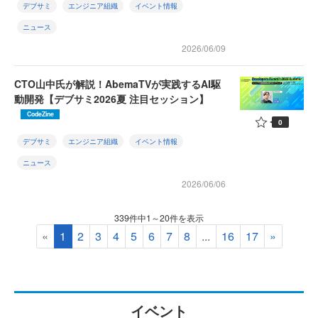
デブサミ
エンジニア組織
イベント情報
ニュース
2026/06/09
CTO山中氏が解説！AbemaTVが実践するAI駆
動開発【デブサミ2026夏 注目セッション】
CodeZine
0
デブサミ
エンジニア組織
イベント情報
ニュース
2026/06/06
339件中1～20件を表示
«
1
2
3
4
5
6
7
8
...
16
17
»
イベント