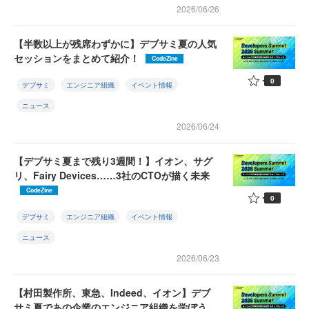
2026/06/26
【半数以上が残席わずかに】デブサミ夏の人気
セッションをまとめて紹介！
CodeZine
0
デブサミ
エンジニア組織
イベント情報
ニュース
2026/06/24
【デブサミ夏まで残り3週間！】イオン、サグ
リ、Fairy Devices……3社のCTOが描く未来
CodeZine
0
デブサミ
エンジニア組織
イベント情報
ニュース
2026/06/23
【村田製作所、東急、Indeed、イオン】デブ
サミ夏であの企業のエンジニア組織を学ぼう