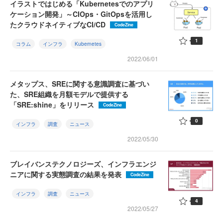
イラストではじめる「Kubernetesでのアプリ
ケーション開発」～CIOps・GitOpsを活用し
たクラウドネイティブなCI/CD
CodeZine
1
コラム
インフラ
Kubernetes
2022/06/01
メタップス、SREに関する意識調査に基づい
た、SRE組織を月額モデルで提供する
「SRE:shine」をリリース
CodeZine
0
インフラ
調査
ニュース
2022/05/30
ブレイバンステクノロジーズ、インフラエンジ
ニアに関する実態調査の結果を発表
CodeZine
インフラ
調査
ニュース
4
2022/05/27