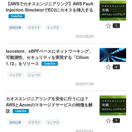
【AWSでカオスエンジニアリング】AWS Fault
Injection SimulatorでEC2にカオスを挿入する
CodeZine
1
技術記事
クラウド
インフラ
2022/08/25
Isovalent、eBPFベースにネットワーキング、
可観測性、セキュリティを実現する「Cilium
1.12」をリリース
CodeZine
0
インフラ
ニュース
2022/07/26
カオスエンジニアリングを安全に行うには？
AWSとAzureのマネージドサービスの特徴を解
説
CodeZine
1
技術記事
クラウド
インフラ
2022/07/21