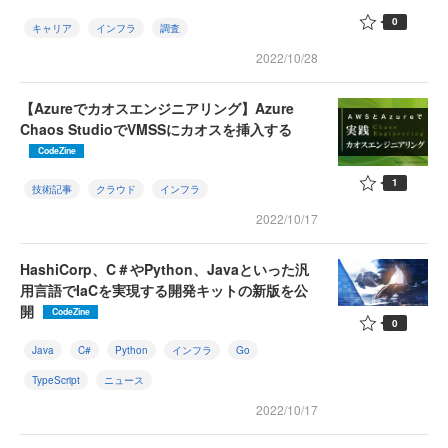
0
キャリア
インフラ
調査
2022/10/28
【Azureでカオスエンジニアリング】Azure
Chaos StudioでVMSSにカオスを挿入する
CodeZine
1
技術記事
クラウド
インフラ
2022/10/17
HashiCorp、C＃やPython、Javaといった汎
用言語でIaCを実現する開発キットの新版を公
開
CodeZine
0
Java
C#
Python
インフラ
Go
TypeScript
ニュース
2022/10/17