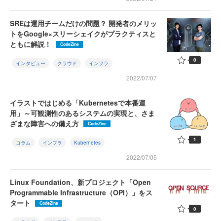
SREは運用チームだけの問題？ 開発者のメリッ
トをGoogle×スリーシェイクがプラクティスと
ともに解説！
CodeZine
0
インタビュー
クラウド
インフラ
2022/07/07
イラストではじめる「Kubernetesで本番運
用」～可観測性のあるシステムの実現と、さま
ざまな障害への備え方
CodeZine
1
コラム
インフラ
Kubernetes
2022/07/05
Linux Foundation、新プロジェクト「Open
Programmable Infrastructure（OPI）」をス
タート
CodeZine
0