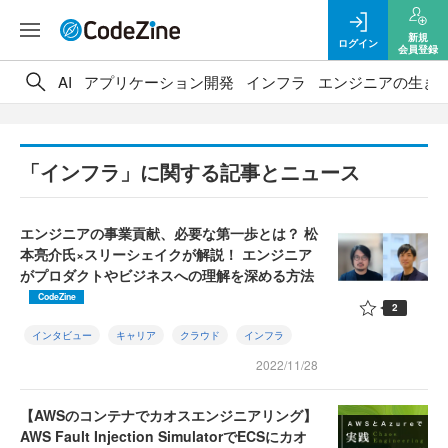
新規
ログイン
会員登録
AI
アプリケーション開発
インフラ
エンジニアの生き
「インフラ」に関する記事とニュース
エンジニアの事業貢献、必要な第一歩とは？ 松
本亮介氏×スリーシェイクが解説！ エンジニア
がプロダクトやビジネスへの理解を深める方法
CodeZine
2
インタビュー
キャリア
クラウド
インフラ
2022/11/28
【AWSのコンテナでカオスエンジニアリング】
AWS Fault Injection SimulatorでECSにカオ