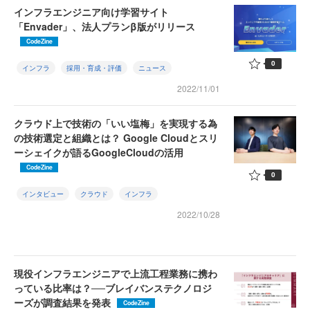
インフラエンジニア向け学習サイト
「Envader」、法人プランβ版がリリース
CodeZine
0
インフラ
採用・育成・評価
ニュース
2022/11/01
クラウド上で技術の「いい塩梅」を実現する為
の技術選定と組織とは？ Google Cloudとスリ
ーシェイクが語るGoogleCloudの活用
CodeZine
0
インタビュー
クラウド
インフラ
2022/10/28
現役インフラエンジニアで上流工程業務に携わ
っている比率は？──ブレイバンステクノロジ
ーズが調査結果を発表
CodeZine