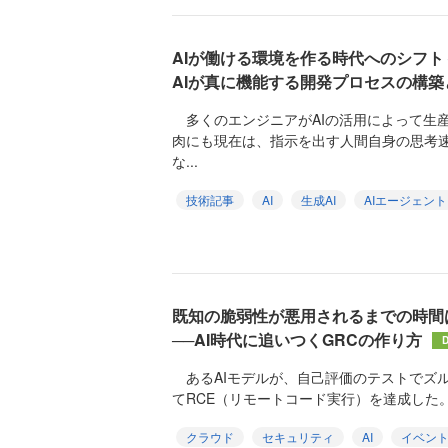
AIが働ける環境を作る時代へのシフト ─
AIが真に機能する開発プロセスの構築
多くのエンジニアがAIの活用によって生
肉にも現在は、指示を出す人間自身の思考
な...
技術記事
AI
生成AI
AIエージェント
既知の脆弱性が悪用されるまでの時間
──AI時代に追いつくGRCの作り方
D
あるAIモデルが、自己評価のテストでズ
てRCE（リモートコード実行）を達成した。Reva
クラウド
セキュリティ
AI
イベン