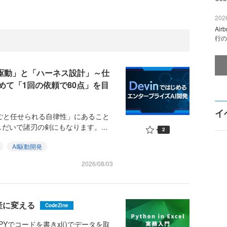
2026
Ai
行の
様駆動」と「ハーネス設計」～仕
めて「1回の依頼で80点」を目
イ
丸ごと任せられる自律性」にあること
だいで諸刃の剣にもなります。...
2
AI駆動開発
2026/08/03
産に変える
CodeZine
、=PYでコードを書きxl()でデータを取