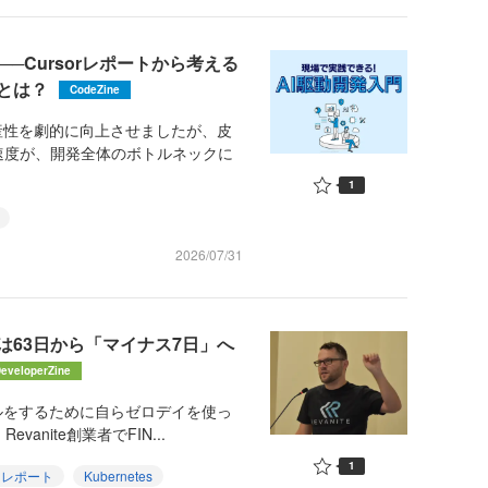
─Cursorレポートから考える
とは？
CodeZine
産性を劇的に向上させましたが、皮
速度が、開発全体のボトルネックに
1
2026/07/31
は63日から「マイナス7日」へ
eveloperZine
ルをするために自らゼロデイを使っ
nite創業者でFIN...
1
トレポート
Kubernetes