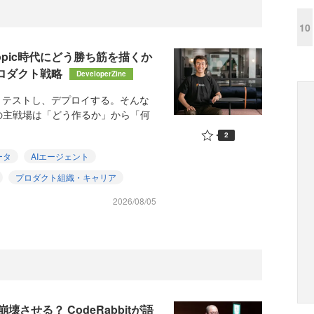
10
hropic時代にどう勝ち筋を描くか
プロダクト戦略
DeveloperZine
、テストし、デプロイする。そんな
の主戦場は「どう作るか」から「何
2
ータ
AIエージェント
プロダクト組織・キャリア
2026/08/05
せる？ CodeRabbitが語