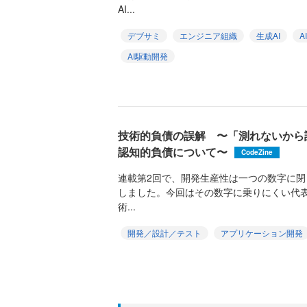
AI...
デブサミ
エンジニア組織
生成AI
A
AI駆動開発
技術的負債の誤解 〜「測れないから
認知的負債について〜
CodeZine
連載第2回で、開発生産性は一つの数字に
しました。今回はその数字に乗りにくい代
術...
開発／設計／テスト
アプリケーション開発