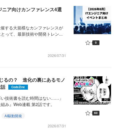
ンジニア向けカンファレンス4選
主催する大規模なカンファレンスが
とって、最新技術や開発トレン...
0
2026/07/31
感じるの？ 進化の裏にあるモノ
2話
CodeZine
厚い技術書を読む時間はない……」
組み』Web連載 第2話です。
60
AI駆動開発
2026/07/31