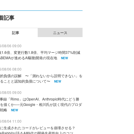
着記事
記事
ニュース
/08/06 09:00
数1.6倍、変更行数1.8倍、平均マージ時間37%削減
ABEMAが進めるAI駆動開発の現在地
NEW
/08/06 08:00
的負債の誤解 〜「測れないから説明できない」を
ることと認知的負債について〜
NEW
/08/05 09:00
議事録「Rimo」はOpenAI、Anthropic時代にどう勝
を描くか──元Google・相川氏が説く現代のプロダ
戦略
NEW
/08/04 11:00
に生成されたコードがレビューを崩壊させる？
deRabbitが語るAI時代の開発生産性向上のコツ