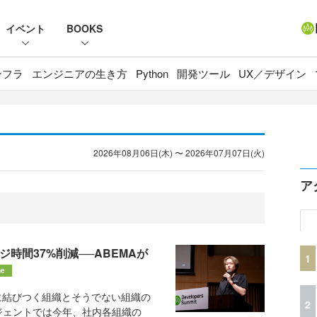
イベント
BOOKS
ンフラ
エンジニアの生き方
Python
開発ツール
UX／デザイン
2026年08月06日(木) 〜 2026年07月07日(火)
ア
ジ時間37%削減──ABEMAが
1
ne
に結びつく組織とそうでない組織の
2
ジェントでは今年、社内各組織の