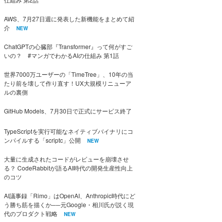
AWS、7月27日週に発表した新機能をまとめて紹
介
NEW
ChatGPTの心臓部『Transformer』って何がすご
いの？ #マンガでわかるAIの仕組み 第1話
世界7000万ユーザーの「TimeTree」、10年の当
たり前を壊して作り直す！UX大規模リニューア
ルの裏側
GitHub Models、7月30日で正式にサービス終了
TypeScriptを実行可能なネイティブバイナリにコ
ンパイルする「scriptc」公開
NEW
大量に生成されたコードがレビューを崩壊させ
る？ CodeRabbitが語るAI時代の開発生産性向上
のコツ
AI議事録「Rimo」はOpenAI、Anthropic時代にど
う勝ち筋を描くか──元Google・相川氏が説く現
代のプロダクト戦略
NEW