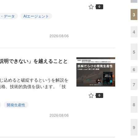
0
3
I・データ
AIエージェント
4
2026/08/06
5
説明できない」を越えることと
6
閉じ込めると破綻するというを解説を
7
表格、技術的負債を扱います。「技
0
8
開発生産性
2026/08/06
9