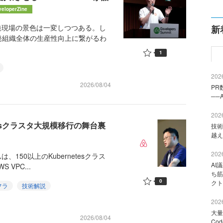
veloperZine
発現場の景色は一変しつつある。し
新
発組織全体の生産性向上に繋がるわ
1
2026
2026/08/04
PR
──
2026
etesクラスタ大規模移行の舞台裏
技術
越え
2026
150以上のKubernetesクラス
AI
VPC...
ち筋
0
クト
フラ
技術解説
2026
大量
2026/08/04
Co