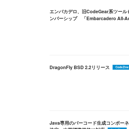
エンバカデロ、旧CodeGear系ツー
ンバーシップ 「Embarcadero All-
DragonFly BSD 2.2リリース
CodeZine
Java専用のバーコード生成コンポーネント