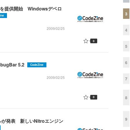
報を提供開始 Windowsデベロ
3
ine
2009/02/25
4
0
5
6
gBar 5.2
CodeZine
2009/02/25
7
8
0
9
ルが発表 新しいNitroエンジン