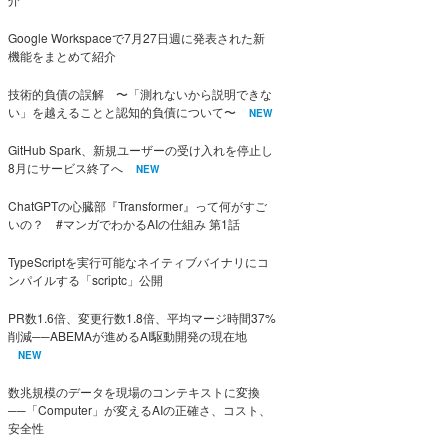
Google Workspaceで7月27日週に発表された新
機能をまとめて紹介
技術的負債の誤解 〜「測れないから説明できな
い」を越えることと認知的負債について〜
NEW
GitHub Spark、新規ユーザーの受け入れを停止し
8月にサービス終了へ
NEW
ChatGPTの心臓部『Transformer』って何がすご
いの？ #マンガでわかるAIの仕組み 第1話
TypeScriptを実行可能なネイティブバイナリにコ
ンパイルする「scriptc」公開
PR数1.6倍、変更行数1.8倍、平均マージ時間37%
削減──ABEMAが進めるAI駆動開発の現在地
NEW
数兆規模のデータを現場のコンテキストに変換
──「Computer」が変えるAIの正確さ、コスト、
安全性