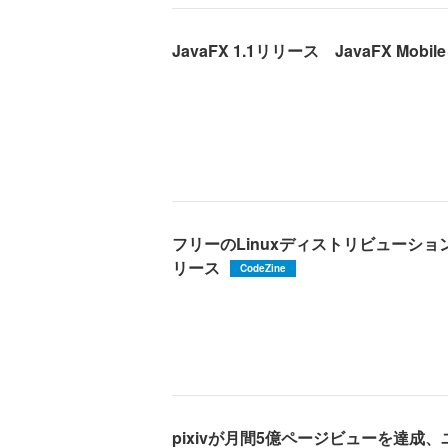
JavaFX 1.1リリース JavaFX Mob
フリーのLinuxディストリビューション「De
リース
CodeZine
pixivが月間5億ページビューを達成