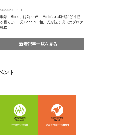
/08/05 09:00
議事録「Rimo」はOpenAI、Anthropic時代にどう勝
を描くか──元Google・相川氏が説く現代のプロダ
戦略
新着記事一覧を見る
ベント