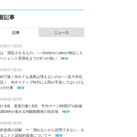
着記事
記事
ニュース
/08/07 09:00
は「測定されるもの」──Grafana Labsが検証した
エージェント実用化までの6つの疑い
NEW
/08/07 08:00
AIで速く作れても成果は増えないのか──及川卓也
説く、AIネイティブ時代に人間が手放してはいけな
つの仕事
NEW
/08/06 09:00
数1.6倍、変更行数1.8倍、平均マージ時間37%削減
ABEMAが進めるAI駆動開発の現在地
NEW
/08/06 08:00
的負債の誤解 〜「測れないから説明できない」を
ることと認知的負債について〜
NEW