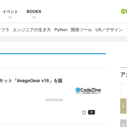
イベント
BOOKS
ンフラ
エンジニアの生き方
Python
開発ツール
UX／デザイン
ア
「ImageGear v16」を販
2009/02/26
1
0
2