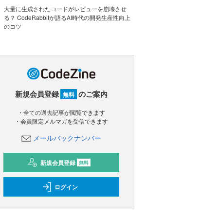
大量に生成されたコードがレビューを崩壊させ
る？ CodeRabbitが語るAI時代の開発生産性向上
のコツ
新規会員登録
のご案内
無料
・全ての過去記事が閲覧できます
・会員限定メルマガを受信できます
メールバックナンバー
新規会員登録
無料
ログイン