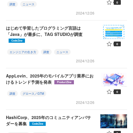
0
調査
ニュース
2024/12/26
はじめて学習したプログラミング言語は
「Java」が最多に、TAG STUDIOが調査
CodeZine
0
エンジニアの生き方
調査
ニュース
2024/12/26
AppLovin、2025年のモバイルアプリ業界にお
けるトレンド予測を発表
ProductZine
0
調査
グロース／GTM
2024/12/26
HashiCorp、2025年のコミュニティアンバサ
ダーを募集
CodeZine