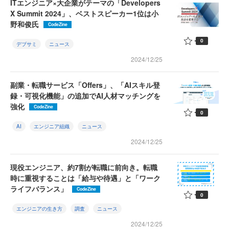
ITエンジニア×大企業がテーマの「Developers
X Summit 2024」、ベストスピーカー1位は小
野和俊氏
CodeZine
0
デブサミ
ニュース
2024/12/25
副業・転職サービス「Offers」、「AIスキル登
録・可視化機能」の追加でAI人材マッチングを
強化
CodeZine
0
AI
エンジニア組織
ニュース
2024/12/25
現役エンジニア、約7割が転職に前向き。転職
時に重視することは「給与や待遇」と「ワーク
ライフバランス」
CodeZine
0
エンジニアの生き方
調査
ニュース
2024/12/25