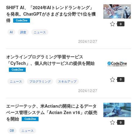
SHIFT AI、「2024年AIトレンドランキング」
を発表。ChatGPTがさまざまな分野で1位を獲
得
CodeZine
0
AI
調査
ニュース
2024/12/27
オンラインプログラミング学習サービス
「CyTech」、個人向けサービスの提供を開始
CodeZine
0
ニュース
プログラミング
スキルアップ
2024/12/27
エージーテック、米Actianの開発によるデータ
ベース管理システム「Actian Zen v16」の販売
を開始
CodeZine
0
DB
ニュース