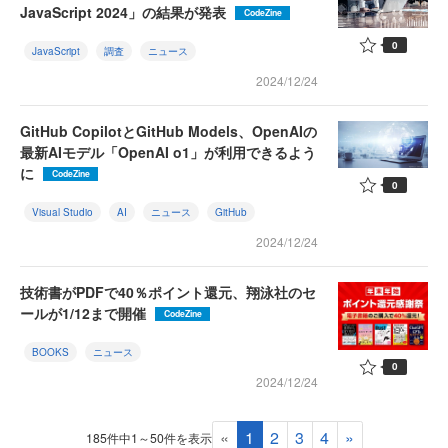
JavaScript 2024」の結果が発表
CodeZine
0
JavaScript
調査
ニュース
2024/12/24
GitHub CopilotとGitHub Models、OpenAIの
最新AIモデル「OpenAI o1」が利用できるよう
に
CodeZine
0
Visual Studio
AI
ニュース
GitHub
2024/12/24
技術書がPDFで40％ポイント還元、翔泳社のセ
ールが1/12まで開催
CodeZine
BOOKS
ニュース
0
2024/12/24
«
1
2
3
4
»
185件中1～50件を表示