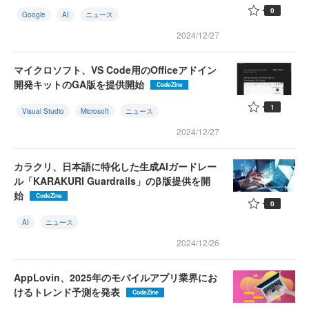
0
Google
AI
ニュース
2024/12/27
マイクロソフト、VS Code用のOfficeアドイン
開発キットのGA版を提供開始
CodeZine
1
Visual Studio
Microsoft
ニュース
2024/12/27
カラクリ、日本語に特化した生成AIガードレー
ル「KARAKURI Guardrails」のβ版提供を開
始
CodeZine
0
AI
ニュース
2024/12/26
AppLovin、2025年のモバイルアプリ業界にお
けるトレンド予測を発表
CodeZine