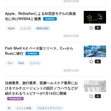
2024/12/25
Apple、ReDrafterによるAI言語モデルの高速
化に向けNVIDIAと連携
CodeZine
0
Apple
ニュース
開発生産性
2024/12/25
Fish Shell 4.0 ベータ版リリース、C++から
Rustに移行
CodeZine
0
C++
Rust
ニュース
2024/12/25
法律業界、旅行業界、医療ヘルスケア業界にお
けるマルチエージェントの設計ノウハウなどが
紹介されるウェビナーが1月14日に開催
0
ProductZine
AI
イベント情報
プロダクトデリバリー