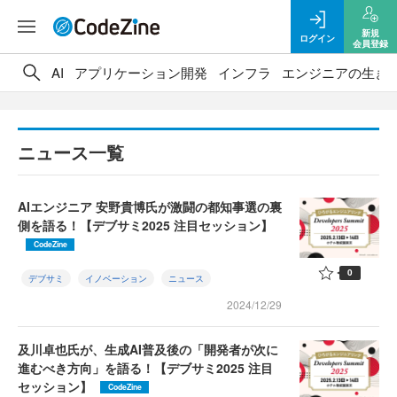
新規
ログイン
会員登録
AI
アプリケーション開発
インフラ
エンジニアの生き
ニュース一覧
AIエンジニア 安野貴博氏が激闘の都知事選の裏
側を語る！【デブサミ2025 注目セッション】
CodeZine
0
デブサミ
イノベーション
ニュース
2024/12/29
及川卓也氏が、生成AI普及後の「開発者が次に
進むべき方向」を語る！【デブサミ2025 注目
セッション】
CodeZine