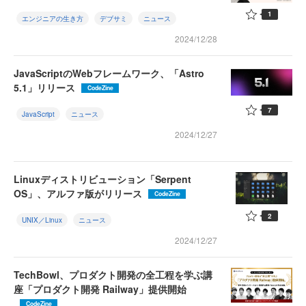
1
エンジニアの生き方
デブサミ
ニュース
2024/12/28
JavaScriptのWebフレームワーク、「Astro
5.1」リリース
CodeZine
7
JavaScript
ニュース
2024/12/27
Linuxディストリビューション「Serpent
OS」、アルファ版がリリース
CodeZine
2
UNIX／Linux
ニュース
2024/12/27
TechBowl、プロダクト開発の全工程を学ぶ講
座「プロダクト開発 Railway」提供開始
CodeZine