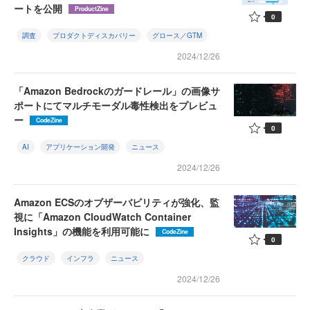
ートを公開
ProductZine
0
調査
プロダクトディスカバリー
グロース／GTM
2024/12/26
「Amazon Bedrockのガードレール」の画像サ
ポートにてマルチモーダル毒性検出をプレビュ
ー
CodeZine
0
AI
アプリケーション開発
ニュース
2024/12/26
Amazon ECSのオブザーバビリティが強化、監
視に「Amazon CloudWatch Container
Insights」の機能を利用可能に
CodeZine
0
クラウド
インフラ
ニュース
2024/12/26