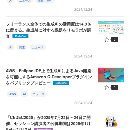
AI
ニュース
開発生産性
2024/12/24
フリーランス全体での生成AIの活用度は14.3％
に留まる。生成AIに対する課題をリモラボが調
査
CodeZine
0
AI
調査
ニュース
2024/12/24
AWS、Eclipse IDE上で生成AIによるJava開発
を可能にするAmazon Q Developerプラグイン
をパブリックプレビュー
CodeZine
0
AWS
AI
ニュース
2024/12/24
「CEDEC2025」が2025年7月22日～24日に開
催、セッション講演者の公募期間は2025年1月
6日～2月17日
ProductZine