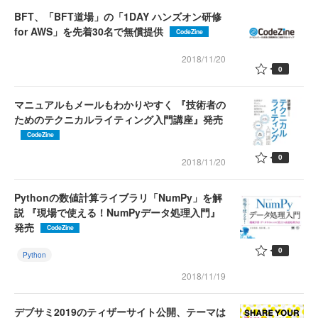
BFT、「BFT道場」の「1DAY ハンズオン研修
for AWS」を先着30名で無償提供
CodeZine
2018/11/20
0
マニュアルもメールもわかりやすく 『技術者の
ためのテクニカルライティング入門講座』発売
CodeZine
0
2018/11/20
Pythonの数値計算ライブラリ「NumPy」を解
説 『現場で使える！NumPyデータ処理入門』
発売
CodeZine
0
Python
2018/11/19
デブサミ2019のティザーサイト公開、テーマは