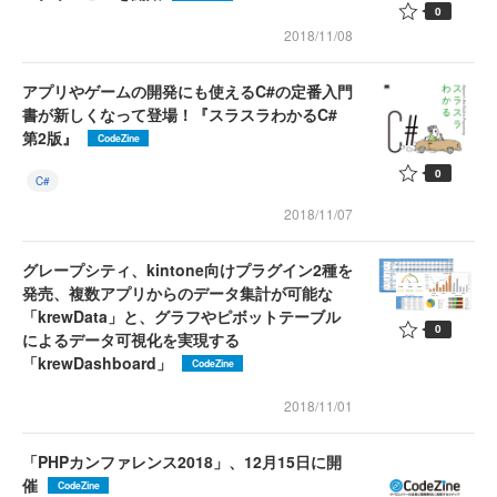
0
2018/11/08
アプリやゲームの開発にも使えるC#の定番入門
書が新しくなって登場！『スラスラわかるC#
第2版』
CodeZine
0
C#
2018/11/07
グレープシティ、kintone向けプラグイン2種を
発売、複数アプリからのデータ集計が可能な
「krewData」と、グラフやピボットテーブル
0
によるデータ可視化を実現する
「krewDashboard」
CodeZine
2018/11/01
「PHPカンファレンス2018」、12月15日に開
催
CodeZine