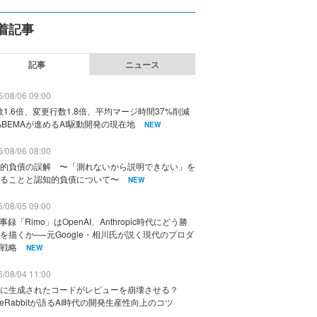
着記事
記事
ニュース
/08/06 09:00
数1.6倍、変更行数1.8倍、平均マージ時間37%削減
ABEMAが進めるAI駆動開発の現在地
NEW
/08/06 08:00
的負債の誤解 〜「測れないから説明できない」を
ることと認知的負債について〜
NEW
/08/05 09:00
議事録「Rimo」はOpenAI、Anthropic時代にどう勝
を描くか──元Google・相川氏が説く現代のプロダ
戦略
NEW
/08/04 11:00
に生成されたコードがレビューを崩壊させる？
deRabbitが語るAI時代の開発生産性向上のコツ