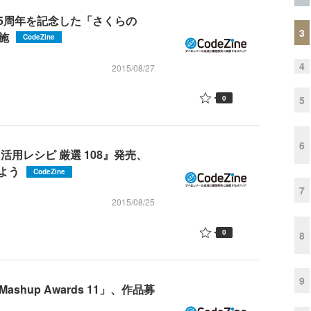
5周年を記念した「さくらの
3
施
CodeZine
4
2015/08/27
0
5
6
 活用レシピ 厳選 108』発売、
よう
CodeZine
7
2015/08/25
0
8
9
hup Awards 11」、作品募