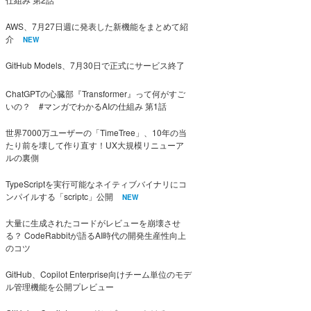
AWS、7月27日週に発表した新機能をまとめて紹
介
NEW
GitHub Models、7月30日で正式にサービス終了
ChatGPTの心臓部『Transformer』って何がすご
いの？ #マンガでわかるAIの仕組み 第1話
世界7000万ユーザーの「TimeTree」、10年の当
たり前を壊して作り直す！UX大規模リニューア
ルの裏側
TypeScriptを実行可能なネイティブバイナリにコ
ンパイルする「scriptc」公開
NEW
大量に生成されたコードがレビューを崩壊させ
る？ CodeRabbitが語るAI時代の開発生産性向上
のコツ
GitHub、Copilot Enterprise向けチーム単位のモデ
ル管理機能を公開プレビュー