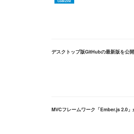
CodeZine
デスクトップ版GitHubの最新版を公
MVCフレームワーク「Ember.js 2.