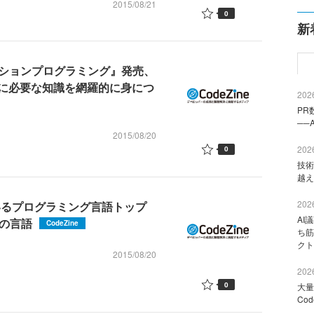
2015/08/21
0
新
ケーションプログラミング』発売、
に必要な知識を網羅的に身につ
2026
PR
──
2015/08/20
2026
0
技術
越え
2026
ているプログラミング言語トップ
AI
の言語
CodeZine
ち筋
クト
2015/08/20
2026
0
大量
Co