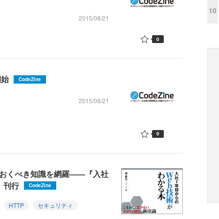
10
2015/08/21
0
開始
CodeZine
2015/08/21
0
ておくべき知識を網羅――『入社
』刊行
CodeZine
HTTP
セキュリティ