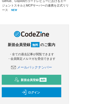
GitHub、Copilotのコードレビューにおけるエー
ジェントスキルとMCPサーバーの連携を正式リリ
ース
NEW
新規会員登録
のご案内
無料
・全ての過去記事が閲覧できます
・会員限定メルマガを受信できます
メールバックナンバー
新規会員登録
無料
ログイン