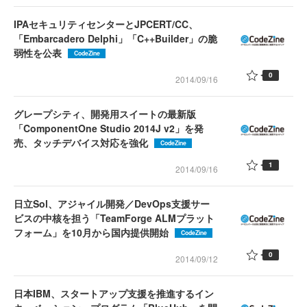
IPAセキュリティセンターとJPCERT/CC、
「Embarcadero Delphi」「C++Builder」の脆
弱性を公表
CodeZine
0
2014/09/16
グレープシティ、開発用スイートの最新版
「ComponentOne Studio 2014J v2」を発
売、タッチデバイス対応を強化
CodeZine
1
2014/09/16
日立Sol、アジャイル開発／DevOps支援サー
ビスの中核を担う「TeamForge ALMプラット
フォーム」を10月から国内提供開始
CodeZine
0
2014/09/12
日本IBM、スタートアップ支援を推進するイン