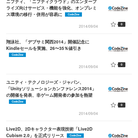
ニフティ、「ニフティクラウド」のエンタープ
ライズ向けサービス・機能を強化、オンプレミ
ス環境の移行・併用が容易に
CodeZine
0
2014/09/04
翔泳社、「デブサミ関西2014」開催記念に
Kindleセールを実施、26〜35％値引き
CodeZine
0
2014/09/04
ユニティ・テクノロジーズ・ジャパン、
「Unityソリューションカンファレンス2014」
の開催を発表、非ゲーム開発者の参加を熱望
CodeZine
0
2014/09/04
Live2D、2Dキャラクター表現技術「Live2D
Cubism 2.0」を正式リリース
CodeZine