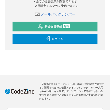
・全ての過去記事が閲覧できます
・会員限定メルマガを受信できます
メールバックナンバー
新規会員登録
無料
ログイン
「CodeZine（コードジン）」は、株式会社翔泳社が運営す
る、開発者のための情報メディアです。テクノロジー入門
からAI活用、キャリアまで、ソフトウェア開発にかかわる
すべての人の学びと成長を支える最新情報と実践知をお届
けします。