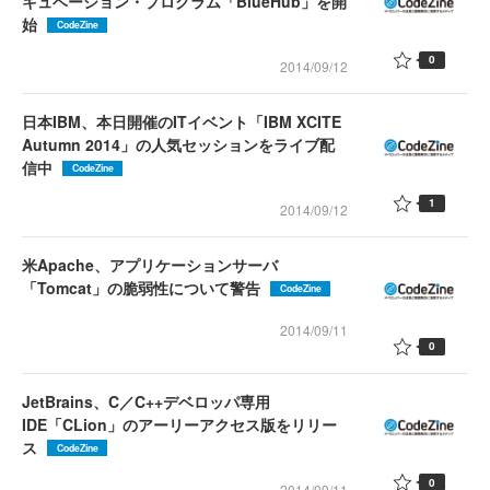
キュベーション・プログラム「BlueHub」を開
始
CodeZine
0
2014/09/12
日本IBM、本日開催のITイベント「IBM XCITE
Autumn 2014」の人気セッションをライブ配
信中
CodeZine
1
2014/09/12
米Apache、アプリケーションサーバ
「Tomcat」の脆弱性について警告
CodeZine
2014/09/11
0
JetBrains、C／C++デベロッパ専用
IDE「CLion」のアーリーアクセス版をリリー
ス
CodeZine
0
2014/09/11