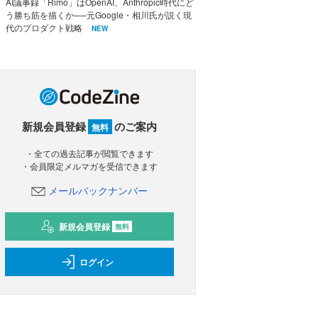
AI議事録「Rimo」はOpenAI、Anthropic時代にど
う勝ち筋を描くか──元Google・相川氏が説く現
代のプロダクト戦略
NEW
新規会員登録
のご案内
無料
・全ての過去記事が閲覧できます
・会員限定メルマガを受信できます
メールバックナンバー
新規会員登録
無料
ログイン