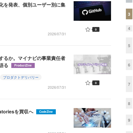
の詳細化を発表、個別ユーザー別に集
3
4
0
2026/07/31
5
するか。マイナビの事業責任者
6
語る
ProductZine
プロダクトデリバリー
0
7
2026/07/31
8
toriesを買収へ
CodeZine
9