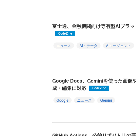
富士通、金融機関向け専有型AIプラ
CodeZine
ニュース
AI・データ
AIエージェント
Google Docs、Geminiを使っ
成・編集に対応
CodeZine
Google
ニュース
Gemini
GitHub Actions、公的リポジト