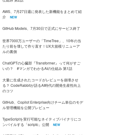
AWS、7月27日週に発表した新機能をまとめて紹
介
NEW
GitHub Models、7月30日で正式にサービス終了
世界7000万ユーザーの「TimeTree」、10年の当
たり前を壊して作り直す！UX大規模リニューア
ルの裏側
ChatGPTの心臓部『Transformer』って何がすご
いの？ #マンガでわかるAIの仕組み 第1話
大量に生成されたコードがレビューを崩壊させ
る？ CodeRabbitが語るAI時代の開発生産性向上
のコツ
GitHub、Copilot Enterprise向けチーム単位のモデ
ル管理機能を公開プレビュー
TypeScriptを実行可能なネイティブバイナリにコ
ンパイルする「scriptc」公開
NEW