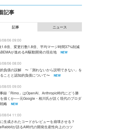
着記事
記事
ニュース
/08/06 09:00
数1.6倍、変更行数1.8倍、平均マージ時間37%削減
ABEMAが進めるAI駆動開発の現在地
NEW
/08/06 08:00
的負債の誤解 〜「測れないから説明できない」を
ることと認知的負債について〜
NEW
/08/05 09:00
議事録「Rimo」はOpenAI、Anthropic時代にどう勝
を描くか──元Google・相川氏が説く現代のプロダ
戦略
NEW
/08/04 11:00
に生成されたコードがレビューを崩壊させる？
deRabbitが語るAI時代の開発生産性向上のコツ