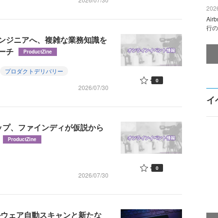
2026
Ai
行の
エンジニアへ、複雑な業務知識を
ーチ
ProductZine
プロダクトデリバリー
0
2026/07/30
イ
ップ、ファインディが仮説から
ProductZine
0
2026/07/30
マルウェア自動スキャンと新たな