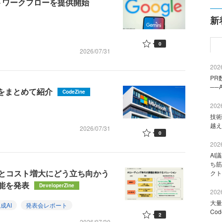
コメントワークフローを提供開始
新
0
2026/07/31
2026
PR
──
機能をまとめて紹介
CodeZine
2026
技術
越え
2026/07/31
0
2026
AI
ち筋
下とコスト増大にどう立ち向かう
クト
機能を発表
DeveloperZine
2026
大量
成AI
発表会レポート
Co
2
2026/07/30