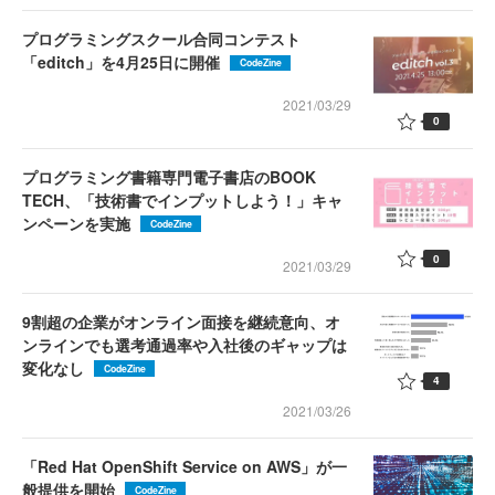
プログラミングスクール合同コンテスト
「editch」を4月25日に開催
CodeZine
2021/03/29
0
プログラミング書籍専門電子書店のBOOK
TECH、「技術書でインプットしよう！」キャ
ンペーンを実施
CodeZine
0
2021/03/29
9割超の企業がオンライン面接を継続意向、オ
ンラインでも選考通過率や入社後のギャップは
変化なし
CodeZine
4
2021/03/26
「Red Hat OpenShift Service on AWS」が一
般提供を開始
CodeZine