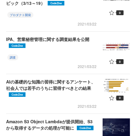
ピック（3/13～19）
CodeZine
0
プロダクト開発
2021/03/22
IPA、営業秘密管理に関する調査結果を公開
CodeZine
調査
0
2021/03/22
AIの基礎的な知識の習得に関するアンケート、
社会人では若手のうちに習得すべきとの結果
CodeZine
0
2021/03/22
Amazon S3 Object Lambdaが提供開始、S3
から取得するデータの処理が可能に
CodeZine