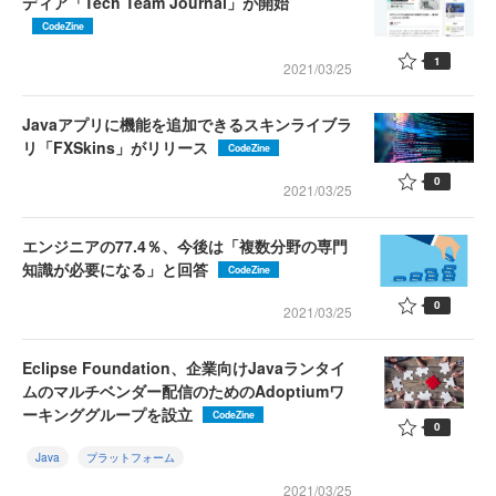
ディア「Tech Team Journal」が開始
CodeZine
1
2021/03/25
Javaアプリに機能を追加できるスキンライブラ
リ「FXSkins」がリリース
CodeZine
0
2021/03/25
エンジニアの77.4％、今後は「複数分野の専門
知識が必要になる」と回答
CodeZine
0
2021/03/25
Eclipse Foundation、企業向けJavaランタイ
ムのマルチベンダー配信のためのAdoptiumワ
ーキンググループを設立
CodeZine
0
Java
プラットフォーム
2021/03/25