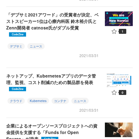
「デブサミ2021アワード」の受賞者が決定、ベ
ストスピーカー1位は心療内科医 鈴木裕介氏と
Zenn開発者 catnose氏がダブル受賞
1
CodeZine
デブサミ
ニュース
2021/03/31
ネットアップ、Kubernetesアプリのデータ管
理、監視、コスト削減のための製品群を発表
CodeZine
0
クラウド
Kubernetes
コンテナ
ニュース
2021/03/31
企業によるオープンソースプロジェクトへの資
金提供を支援する「Funds for Open
Source」が発表
CodeZine