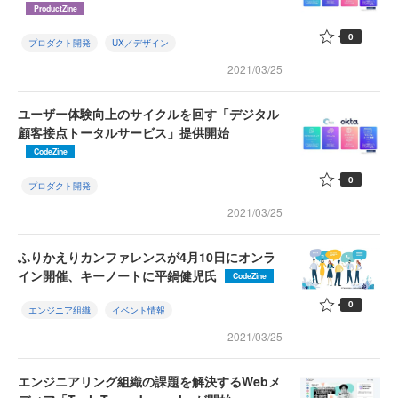
ProductZine
0
プロダクト開発
UX／デザイン
2021/03/25
ユーザー体験向上のサイクルを回す「デジタル
顧客接点トータルサービス」提供開始
CodeZine
0
プロダクト開発
2021/03/25
ふりかえりカンファレンスが4月10日にオンラ
イン開催、キーノートに平鍋健児氏
CodeZine
0
エンジニア組織
イベント情報
2021/03/25
エンジニアリング組織の課題を解決するWebメ