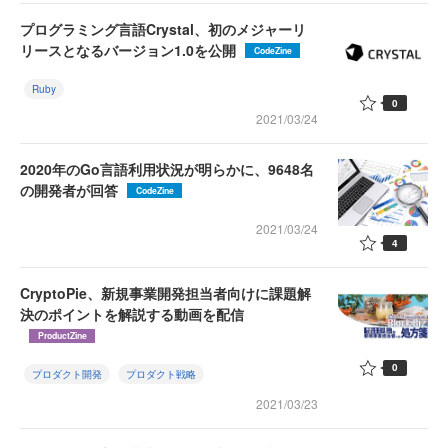
プログラミング言語Crystal、初のメジャーリ
リースとなるバージョン1.0を公開
CodeZine
Ruby
0
2021/03/24
2020年のGo言語利用状況が明らかに、9648名
の開発者が回答
CodeZine
2021/03/24
4
CryptoPie、新規事業開発担当者向けに課題解
決のポイントを解説する動画を配信
ProductZine
0
プロダクト開発
プロダクト戦略
2021/03/23