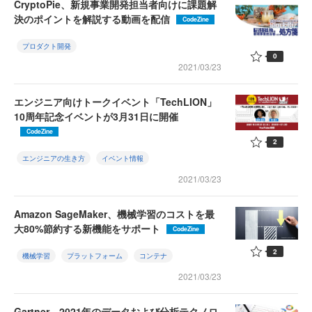
CryptoPie、新規事業開発担当者向けに課題解
決のポイントを解説する動画を配信
CodeZine
プロダクト開発
0
2021/03/23
エンジニア向けトークイベント「TechLION」
10周年記念イベントが3月31日に開催
CodeZine
2
エンジニアの生き方
イベント情報
2021/03/23
Amazon SageMaker、機械学習のコストを最
大80%節約する新機能をサポート
CodeZine
2
機械学習
プラットフォーム
コンテナ
2021/03/23
Gartner、2021年のデータおよび分析テクノロ