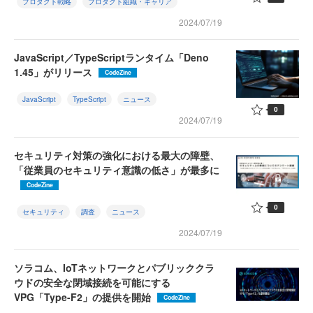
プロダクト戦略
プロダクト組織・キャリア
2024/07/19
JavaScript／TypeScriptランタイム「Deno
1.45」がリリース
CodeZine
JavaScript
TypeScript
ニュース
0
2024/07/19
セキュリティ対策の強化における最大の障壁、
「従業員のセキュリティ意識の低さ」が最多に
CodeZine
0
セキュリティ
調査
ニュース
2024/07/19
ソラコム、IoTネットワークとパブリッククラ
ウドの安全な閉域接続を可能にする
VPG「Type-F2」の提供を開始
CodeZine