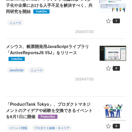
子化や企業における人手不足を解決すべく、共
同研究を開始
CodeZine
1
ニュース
2024/07/23
メシウス、帳票開発用JavaScriptライブラリ
「ActiveReportsJS V5J」をリリース
CodeZine
0
JavaScript
ニュース
2024/07/23
「ProductTank Tokyo」、プロダクトマネジ
メントのアイデアや経験を交換できるイベント
を8月1日に開催
ProductZine
0
イベント情報
プロダクト組織・キャリア