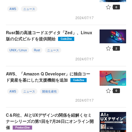
0
AWS
ニュース
2024/07/17
Rust製の高速コードエディタ「Zed」、Linux
版の公式ビルドを提供開始
CodeZine
2
UNIX／Linux
Rust
ニュース
2024/07/17
AWS、「Amazon Q Developer」に独自コー
ド資産を基にした支援機能を追加
CodeZine
0
AWS
ニュース
開発生産性
2024/07/17
C＆R社、AIとUXデザインの関係を紐解くセミ
ナーシリーズの第1回を7月26日にオンライン開
催
ProductZine