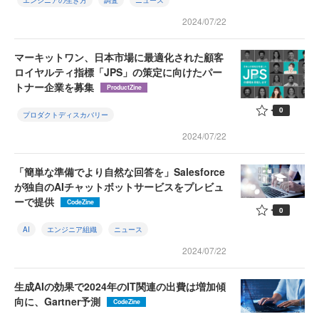
エンジニアの生き方
調査
ニュース
2024/07/22
マーキットワン、日本市場に最適化された顧客
ロイヤルティ指標「JPS」の策定に向けたパー
トナー企業を募集
ProductZine
0
プロダクトディスカバリー
2024/07/22
「簡単な準備でより自然な回答を」Salesforce
が独自のAIチャットボットサービスをプレビュ
ーで提供
CodeZine
0
AI
エンジニア組織
ニュース
2024/07/22
生成AIの効果で2024年のIT関連の出費は増加傾
向に、Gartner予測
CodeZine