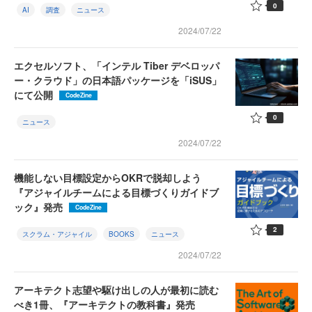
0
AI
調査
ニュース
2024/07/22
エクセルソフト、「インテル Tiber デベロッパ
ー・クラウド」の日本語パッケージを「iSUS」
にて公開
CodeZine
0
ニュース
2024/07/22
機能しない目標設定からOKRで脱却しよう
『アジャイルチームによる目標づくりガイドブ
ック』発売
CodeZine
2
スクラム・アジャイル
BOOKS
ニュース
2024/07/22
アーキテクト志望や駆け出しの人が最初に読む
べき1冊、『アーキテクトの教科書』発売