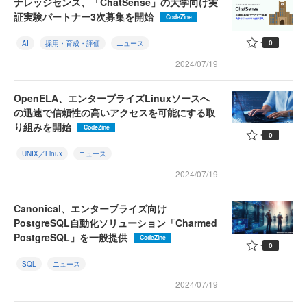
ナレッジセンス、「ChatSense」の大学向け実
証実験パートナー3次募集を開始
CodeZine
0
AI
採用・育成・評価
ニュース
2024/07/19
OpenELA、エンタープライズLinuxソースへ
の迅速で信頼性の高いアクセスを可能にする取
り組みを開始
CodeZine
0
UNIX／Linux
ニュース
2024/07/19
Canonical、エンタープライズ向け
PostgreSQL自動化ソリューション「Charmed
PostgreSQL」を一般提供
CodeZine
0
SQL
ニュース
2024/07/19