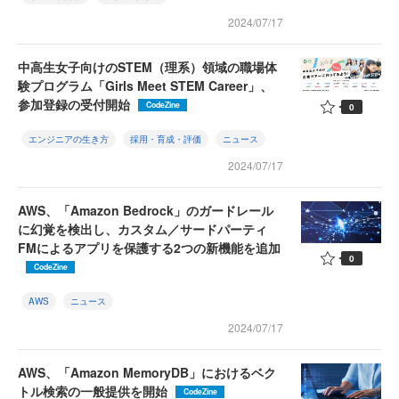
2024/07/17
中高生女子向けのSTEM（理系）領域の職場体
験プログラム「Girls Meet STEM Career」、
参加登録の受付開始
CodeZine
0
エンジニアの生き方
採用・育成・評価
ニュース
2024/07/17
AWS、「Amazon Bedrock」のガードレール
に幻覚を検出し、カスタム／サードパーティ
FMによるアプリを保護する2つの新機能を追加
0
CodeZine
AWS
ニュース
2024/07/17
AWS、「Amazon MemoryDB」におけるベク
トル検索の一般提供を開始
CodeZine