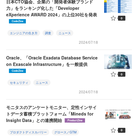
日本CTO協会、企業の「開発者体験ブランド
力」をランキング化した「Developer
eXperience AWARD 2024」の上位30社を発表
0
CodeZine
エンジニアの生き方
調査
ニュース
2024/07/18
Oracle、「Oracle Exadata Database Service
on Exascale Infrastructure」を一般提供
CodeZine
0
セキュリティ
ニュース
2024/07/18
モニタスのアンケートモニター、定性インサイ
トデータ蓄積プラットフォーム「Mineds for
Insight Data」との連携開始
ProductZine
0
プロダクトディスカバリー
グロース／GTM