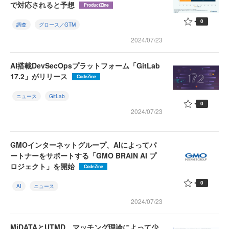
で対応されると予想
ProductZine
0
調査
グロース／GTM
2024/07/23
AI搭載DevSecOpsプラットフォーム「GitLab
17.2」がリリース
CodeZine
ニュース
GitLab
0
2024/07/23
GMOインターネットグループ、AIによってパ
ートナーをサポートする「GMO BRAIN AI プ
ロジェクト」を開始
CodeZine
0
AI
ニュース
2024/07/23
MiDATAとUTMD、マッチング理論によって少