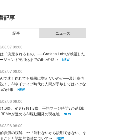
着記事
記事
ニュース
/08/07 09:00
は「測定されるもの」──Grafana Labsが検証した
エージェント実用化までの6つの疑い
NEW
/08/07 08:00
AIで速く作れても成果は増えないのか──及川卓也
説く、AIネイティブ時代に人間が手放してはいけな
つの仕事
NEW
/08/06 09:00
数1.6倍、変更行数1.8倍、平均マージ時間37%削減
ABEMAが進めるAI駆動開発の現在地
NEW
/08/06 08:00
的負債の誤解 〜「測れないから説明できない」を
ることと認知的負債について〜
NEW