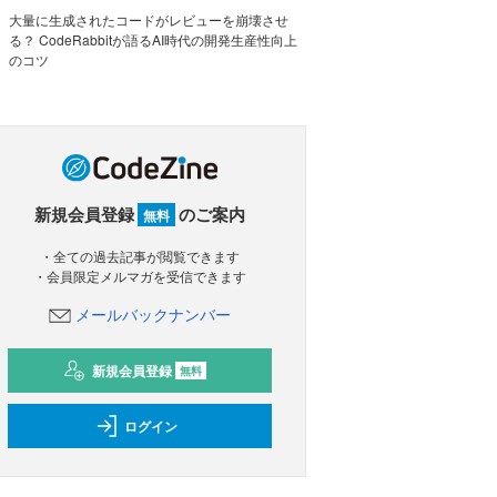
大量に生成されたコードがレビューを崩壊させ
る？ CodeRabbitが語るAI時代の開発生産性向上
のコツ
新規会員登録
のご案内
無料
・全ての過去記事が閲覧できます
・会員限定メルマガを受信できます
メールバックナンバー
新規会員登録
無料
ログイン