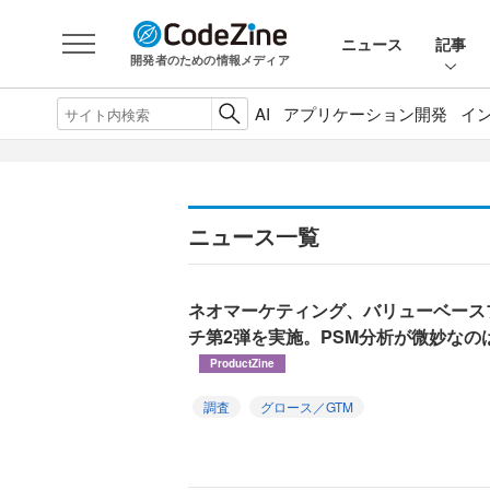
ニュース
記事
開発者のための情報メディア
AI
アプリケーション開発
イ
ニュース一覧
ネオマーケティング、バリューベース
チ第2弾を実施。PSM分析が微妙なの
ProductZine
調査
グロース／GTM