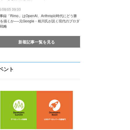
/08/05 09:00
議事録「Rimo」はOpenAI、Anthropic時代にどう勝
を描くか──元Google・相川氏が説く現代のプロダ
戦略
新着記事一覧を見る
ベント