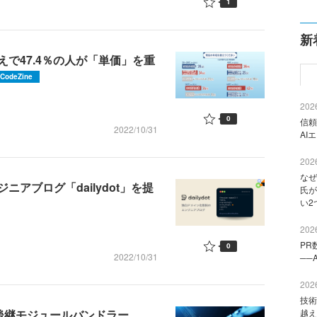
1
新
で47.4％の人が「単価」を重
CodeZine
2026
0
信頼
2022/10/31
AI
2026
なぜ
アブログ「dailydot」を提
氏が
い2
2026
PR
0
2022/10/31
──
2026
技術
ckの後継モジュールバンドラー
越え