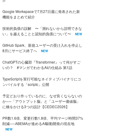
Google Workspaceで7月27日週に発表された新
機能をまとめて紹介
技術的負債の誤解 〜「測れないから説明できな
い」を越えることと認知的負債について〜
NEW
GitHub Spark、新規ユーザーの受け入れを停止し
8月にサービス終了へ
NEW
ChatGPTの心臓部『Transformer』って何がすご
いの？ #マンガでわかるAIの仕組み 第1話
TypeScriptを実行可能なネイティブバイナリにコ
ンパイルする「scriptc」公開
予定どおり作っているのに、なぜ良くならないの
か──「アウトプット脳」と「ユーザー価値脳」
に橋をかける3つの設計【CEDEC2026】
PR数1.6倍、変更行数1.8倍、平均マージ時間37%
削減──ABEMAが進めるAI駆動開発の現在地
NEW