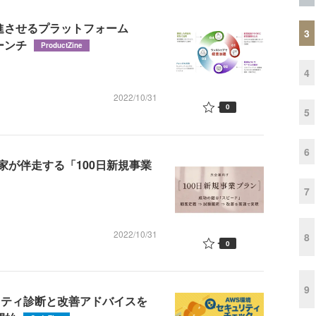
を前進させるプラットフォーム
3
ーンチ
ProductZine
4
2022/10/31
0
5
6
家が伴走する「100日新規事業
7
2022/10/31
8
0
9
リティ診断と改善アドバイスを