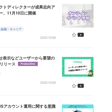
クトディレクターが成果志向ア
、11月10日に開催
ト組織・キャリア
0
2022/10/28
知らせ表示などユーザーから要望の
類リリース
ProductZine
2022/10/28
0
NSアカウント運用に関する意識