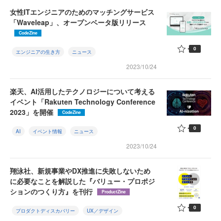
女性ITエンジニアのためのマッチングサービス
「Waveleap」、オープンベータ版リリース
CodeZine
0
エンジニアの生き方
ニュース
2023/10/24
楽天、AI活用したテクノロジーについて考える
イベント「Rakuten Technology Conference
2023」を開催
CodeZine
0
AI
イベント情報
ニュース
2023/10/24
翔泳社、新規事業やDX推進に失敗しないため
に必要なことを解説した『バリュー・プロポジ
ションのつくり方』を刊行
ProductZine
0
プロダクトディスカバリー
UX／デザイン