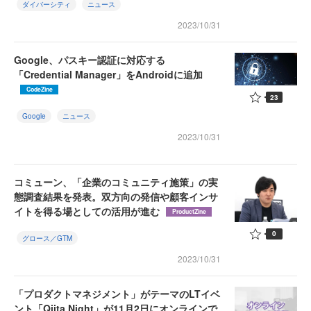
ダイバーシティ
ニュース
2023/10/31
Google、パスキー認証に対応する
「Credential Manager」をAndroidに追加
CodeZine
23
Google
ニュース
2023/10/31
コミューン、「企業のコミュニティ施策」の実
態調査結果を発表。双方向の発信や顧客インサ
イトを得る場としての活用が進む
ProductZine
0
グロース／GTM
2023/10/31
「プロダクトマネジメント」がテーマのLTイベ
ント「Qiita Night」が11月2日にオンラインで