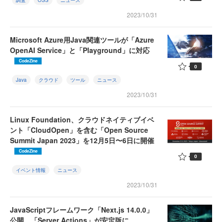
調査
OSS
ニュース
2023/10/31
Microsoft Azure用Java関連ツールが「Azure
OpenAI Service」と「Playground」に対応
CodeZine
0
Java
クラウド
ツール
ニュース
2023/10/31
Linux Foundation、クラウドネイティブイベ
ント「CloudOpen」を含む「Open Source
Summit Japan 2023」を12月5日〜6日に開催
CodeZine
0
イベント情報
ニュース
2023/10/31
JavaScriptフレームワーク「Next.js 14.0.0」
公開、「Server Actions」が安定版に