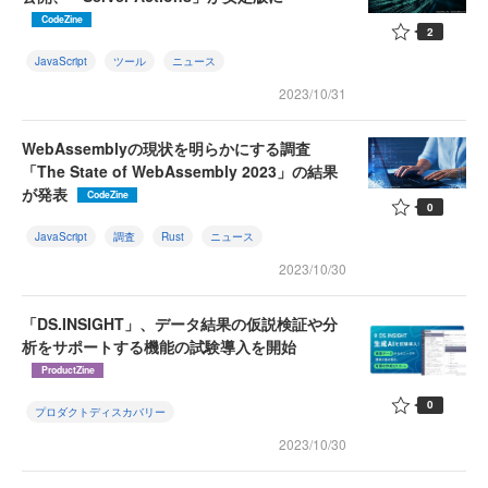
CodeZine
2
JavaScript
ツール
ニュース
2023/10/31
WebAssemblyの現状を明らかにする調査
「The State of WebAssembly 2023」の結果
が発表
CodeZine
0
JavaScript
調査
Rust
ニュース
2023/10/30
「DS.INSIGHT」、データ結果の仮説検証や分
析をサポートする機能の試験導入を開始
ProductZine
0
プロダクトディスカバリー
2023/10/30