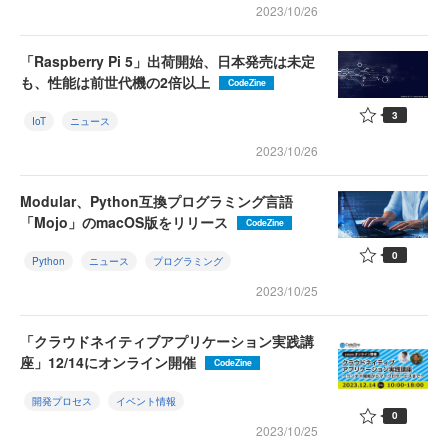
2023/10/26
「Raspberry Pi 5」出荷開始、日本発売は未定
も、性能は前世代機の2倍以上
CodeZine
3
IoT
ニュース
2023/10/26
Modular、Python互換プログラミング言語
「Mojo」のmacOS版をリリース
CodeZine
0
Python
ニュース
プログラミング
2023/10/25
「クラウドネイティブアプリケーション実践講
座」12/14にオンライン開催
CodeZine
開発プロセス
イベント情報
0
2023/10/25