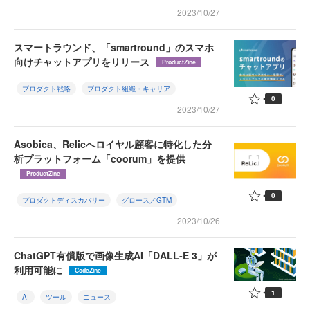
2023/10/27
スマートラウンド、「smartround」のスマホ
向けチャットアプリをリリース
ProductZine
プロダクト戦略
プロダクト組織・キャリア
0
2023/10/27
Asobica、Relicへロイヤル顧客に特化した分
析プラットフォーム「coorum」を提供
ProductZine
0
プロダクトディスカバリー
グロース／GTM
2023/10/26
ChatGPT有償版で画像生成AI「DALL-E 3」が
利用可能に
CodeZine
1
AI
ツール
ニュース