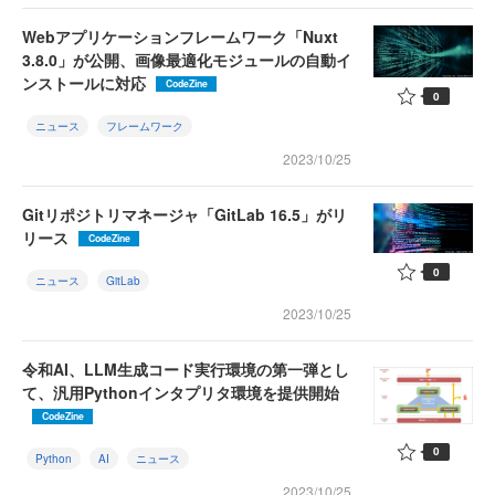
Webアプリケーションフレームワーク「Nuxt
3.8.0」が公開、画像最適化モジュールの自動イ
ンストールに対応
CodeZine
0
ニュース
フレームワーク
2023/10/25
Gitリポジトリマネージャ「GitLab 16.5」がリ
リース
CodeZine
0
ニュース
GitLab
2023/10/25
令和AI、LLM生成コード実行環境の第一弾とし
て、汎用Pythonインタプリタ環境を提供開始
CodeZine
0
Python
AI
ニュース
2023/10/25