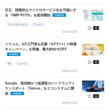
日立、段階的なマイクロサービス化を可能にす
る「HMP-PCTO」を提供開始
CodeZine
マイクロサービス
ニュース
0
2023/10/25
ソラコム、IoT入門者を応援「IoTデバイス特価
キャンペーン」を実施、最大約60％OFF
CodeZine
0
IoT
ニュース
2023/10/25
Google、高信頼かつ低遅延のハードウェアト
ランスポート「Falcon」をエコシステムに開
放
CodeZine
0
2023/10/24