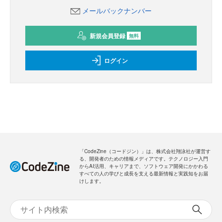
メールバックナンバー
新規会員登録
無料
ログイン
「CodeZine（コードジン）」は、株式会社翔泳社が運営す
る、開発者のための情報メディアです。テクノロジー入門
からAI活用、キャリアまで、ソフトウェア開発にかかわる
すべての人の学びと成長を支える最新情報と実践知をお届
けします。