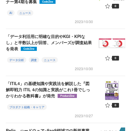
ナー第4期を募集
CodeZine
0
AI
ニュース
2023/10/30
「データ利活用に明確な目的やKGI・KPIな
し」と半数以上が回答、メンバーズが調査結果
を発表
CodeZine
0
データ分析
調査
ニュース
2023/10/30
「ITIL4」の基礎知識や実践法を解説した『図
解即戦力 ITIL 4の知識と実践がこれ1冊でしっ
かりわかる教科書』が発売
ProductZine
0
プロダクト組織・キャリア
2023/10/27
Relic、ハードウェア×SaaS領域での新規事業