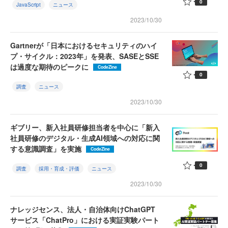
0
JavaScript
ニュース
2023/10/30
Gartnerが「日本におけるセキュリティのハイ
プ・サイクル：2023年」を発表、SASEとSSE
は過度な期待のピークに
CodeZine
0
調査
ニュース
2023/10/30
ギブリー、新入社員研修担当者を中心に「新入
社員研修のデジタル・生成AI領域への対応に関
する意識調査」を実施
CodeZine
0
調査
採用・育成・評価
ニュース
2023/10/30
ナレッジセンス、法人・自治体向けChatGPT
サービス「ChatPro」における実証実験パート