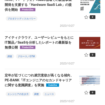
開発を支援する「Hardware SaaS Lab」の提
供を開始
ProductZine
0
プロダクトディスカバリー
2023/10/27
アイティクラウド、ユーザーレビューをもとに
IT製品／SaaSを分析したレポートの最新版を
無償公開
ProductZine
0
調査
グロース／GTM
2023/10/27
定年が近づくにつれ就労意欲が高くなる傾向、
PE-BANK「ITエンジニアのセカンドキャリア
に関する意識調査」を実施
CodeZine
0
エンジニアの生き方
調査
ニュース
2023/10/27