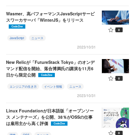
Wasmer、高パフォーマンスJavaScriptサービ
スワーカサーバ「WinterJS」をリリース
CodeZine
0
JavaScript
ニュース
2023/10/31
New Relicが「FutureStack Tokyo」のオンデ
マンド配信を開始、落合博満氏の講演を11月6
日から限定公開
CodeZine
0
エンジニアの生き方
イベント情報
ニュース
2023/10/31
Linux Foundationが日本語版「オープンソー
ス メンテナーズ」を公開、38％がOSSの仕事
は雇用主から高く評価
CodeZine
0