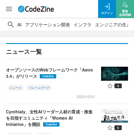
新規
ログイン
会員登録
AI
アプリケーション開発
インフラ
エンジニアの生き
ニュース一覧
オープンソースのWebフレームワーク「Astro
3.4」がリリース
CodeZine
3
ニュース
フレームワーク
2023/10/31
Cynthialy、女性AIリーダー人材の育成・推進
を目指すコミュニティ「Women AI
Initiative」を開設
CodeZine
0