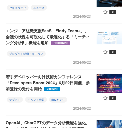
セキュリティ
ニュース
0
2024/05/23
エンジニア組織支援SaaS「Findy Team+」、
会議の状況を可視化して最適化する「ミーティ
ング分析β」機能を追加
ProductZine
0
プロダクト組織・キャリア
2024/05/22
若手デベロッパー向け技術カンファレンス
「Developers Boost 2024」6月22日開催、参
加登録の受付を開始
CodeZine
0
デブスト
イベント情報
devキャリ
2024/05/22
OpenAI、ChatGPTのデータ分析機能を強化。