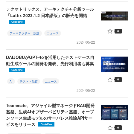
テクマトリックス、アーキテクチャ分析ツール
「Lattix 2023.1.2 日本語版」の販売を開始
CodeZine
0
アーキテクチャ・設計
ニュース
2024/05/22
DAIJOBUがGPT-4oを活用したテストケース自
動生成ツールの開発を発表、先行利用者も募集
CodeZine
0
AI
テスト・品質
ニュース
2024/05/22
Teammate、アジャイル型マネージドRAG開発
基盤、生成AIオブザーバビリティ基盤、オープ
ンソース生成モデルのサーバレス推論APIサー
ビスをリリース
CodeZine
0