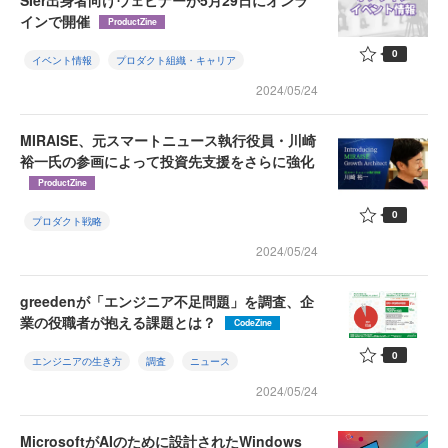
SIer出身者向けウェビナーが5月29日にオンラ
インで開催
ProductZine
0
イベント情報
プロダクト組織・キャリア
2024/05/24
MIRAISE、元スマートニュース執行役員・川崎
裕一氏の参画によって投資先支援をさらに強化
ProductZine
0
プロダクト戦略
2024/05/24
greedenが「エンジニア不足問題」を調査、企
業の役職者が抱える課題とは？
CodeZine
0
エンジニアの生き方
調査
ニュース
2024/05/24
MicrosoftがAIのために設計されたWindows