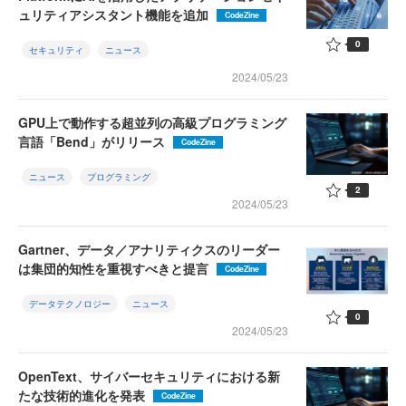
ュリティアシスタント機能を追加
CodeZine
0
セキュリティ
ニュース
2024/05/23
GPU上で動作する超並列の高級プログラミング
言語「Bend」がリリース
CodeZine
ニュース
プログラミング
2
2024/05/23
Gartner、データ／アナリティクスのリーダー
は集団的知性を重視すべきと提言
CodeZine
データテクノロジー
ニュース
0
2024/05/23
OpenText、サイバーセキュリティにおける新
たな技術的進化を発表
CodeZine