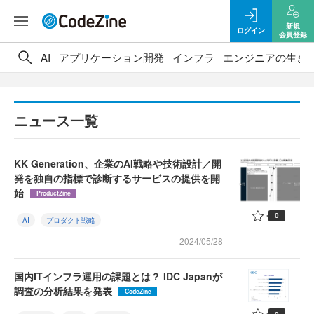
新規
ログイン
会員登録
AI
アプリケーション開発
インフラ
エンジニアの生き
ニュース一覧
KK Generation、企業のAI戦略や技術設計／開
発を独自の指標で診断するサービスの提供を開
始
ProductZine
0
AI
プロダクト戦略
2024/05/28
国内ITインフラ運用の課題とは？ IDC Japanが
調査の分析結果を発表
CodeZine
0