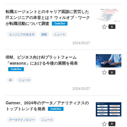
転職エージェントとのキャリア面談に苦労した
ITエンジニアの本音とは？ ウィルオブ・ワーク
が転職活動について調査
CodeZine
0
エンジニアの生き方
調査
ニュース
2024/05/27
IBM、ビジネス向けAIプラットフォーム
「watsonx」における今後の展開を発表
CodeZine
0
AI
ニュース
2024/05/27
Gartner、2024年のデータ／アナリティクスの
トップトレンドを発表
CodeZine
データテクノロジー
ニュース
0