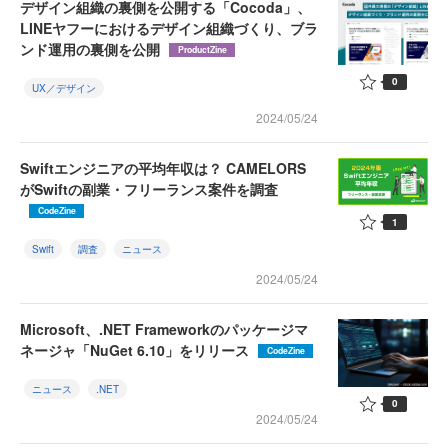
デザイン組織の裏側を公開する「Cocoda」、
LINEヤフーにおけるデザイン組織づくり、ブラ
ンド運用の裏側を公開
ProductZine
0
UX／デザイン
2024/05/24
Swiftエンジニアの平均年収は？ CAMELORS
がSwiftの副業・フリーランス案件を調査
CodeZine
1
Swift
調査
ニュース
2024/05/24
Microsoft、.NET Frameworkのパッケージマ
ネージャ「NuGet 6.10」をリリース
CodeZine
ニュース
.NET
0
2024/05/24