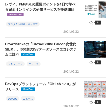
レヴィ、PMやSEの重要ポイントを1日で学べ
る完全オンラインの研修サービスを提供開始
ProductZine
0
プロダクト組織・キャリア
2024/05/22
CrowdStrikeの「CrowdStrike Falcon次世代
SIEM」、500超のISVデータソースエコシステ
ムに対応
CodeZine
0
セキュリティ
ニュース
2024/05/22
DevOpsプラットフォーム「GitLab 17.0」が
リリース
CodeZine
DevOps
ニュース
0
2024/05/22