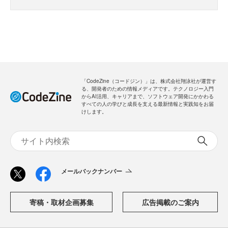
・全ての過去記事が閲覧できます
・会員限定メルマガを受信できます
メールバックナンバー
新規会員登録
無料
ログイン
「CodeZine（コードジン）」は、株式会社翔泳社が運営す
る、開発者のための情報メディアです。テクノロジー入門
からAI活用、キャリアまで、ソフトウェア開発にかかわる
すべての人の学びと成長を支える最新情報と実践知をお届
けします。