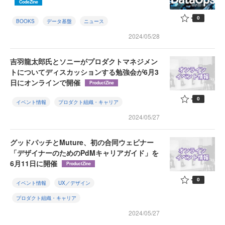
CodeZine
0
BOOKS
データ基盤
ニュース
2024/05/28
吉羽龍太郎氏とソニーがプロダクトマネジメン
トについてディスカッションする勉強会が6月3
日にオンラインで開催
ProductZine
0
イベント情報
プロダクト組織・キャリア
2024/05/27
グッドパッチとMuture、初の合同ウェビナー
「デザイナーのためのPdMキャリアガイド」を
6月11日に開催
ProductZine
0
イベント情報
UX／デザイン
プロダクト組織・キャリア
2024/05/27