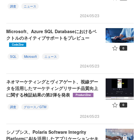
調査
ニュース
2024/05/23
Microsoft、Azure SQL Databaseにおけるベ
クトルのネイティブサポートをプレビュー
CodeZine
0
SQL
Microsoft
ニュース
2024/05/23
ネオマーケティングとヴィアゲート、視線デー
タを活用したマーケティングリサーチ品質向上
に関する検証結果の第2弾を発表
ProductZine
0
調査
グロース／GTM
2024/05/23
シノプシス、Polaris Software Integrity
PlatformにAIを活用したアプリケーションセキ