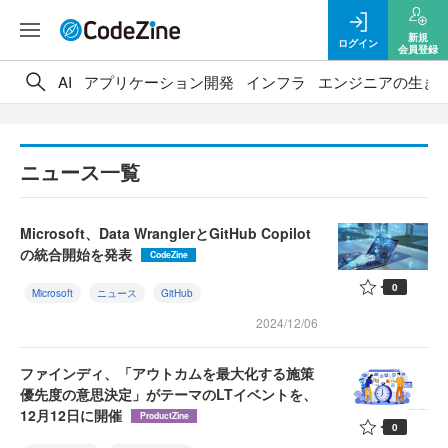
新規
ログイン
会員登録
AI
アプリケーション開発
インフラ
エンジニアの生き
ニュース一覧
Microsoft、Data WranglerとGitHub Copilot
の統合開始を発表
CodeZine
0
Microsoft
ニュース
GitHub
2024/12/06
ファインディ、「アウトカムを最大化する施策
優先度の意思決定」がテーマのLTイベントを、
12月12日に開催
ProductZine
0