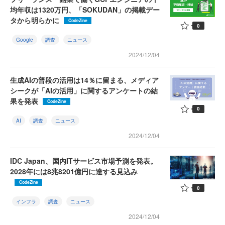
均年収は1320万円、「SOKUDAN」の掲載デー
タから明らかに
CodeZine
0
Google
調査
ニュース
2024/12/04
生成AIの普段の活用は14％に留まる、メディア
シークが「AIの活用」に関するアンケートの結
果を発表
CodeZine
0
AI
調査
ニュース
2024/12/04
IDC Japan、国内ITサービス市場予測を発表。
2028年には8兆8201億円に達する見込み
CodeZine
0
インフラ
調査
ニュース
2024/12/04