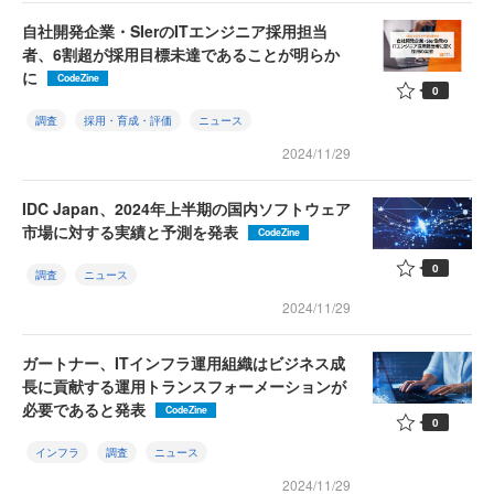
自社開発企業・SIerのITエンジニア採用担当
者、6割超が採用目標未達であることが明らか
に
CodeZine
0
調査
採用・育成・評価
ニュース
2024/11/29
IDC Japan、2024年上半期の国内ソフトウェア
市場に対する実績と予測を発表
CodeZine
0
調査
ニュース
2024/11/29
ガートナー、ITインフラ運用組織はビジネス成
長に貢献する運用トランスフォーメーションが
必要であると発表
CodeZine
0
インフラ
調査
ニュース
2024/11/29