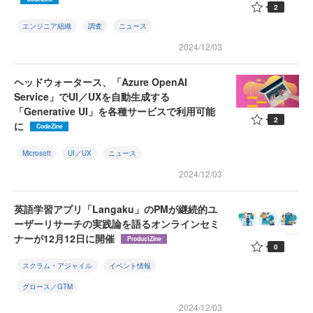
2
エンジニア組織
調査
ニュース
2024/12/03
ヘッドウォータース、「Azure OpenAI
Service」でUI／UXを自動生成する
「Generative UI」を各種サービスで利用可能
2
に
CodeZine
Microsoft
UI／UX
ニュース
2024/12/03
英語学習アプリ「Langaku」のPMが継続的ユ
ーザーリサーチの実践論を語るオンラインセミ
ナーが12月12日に開催
ProductZine
0
スクラム・アジャイル
イベント情報
グロース／GTM
2024/12/03