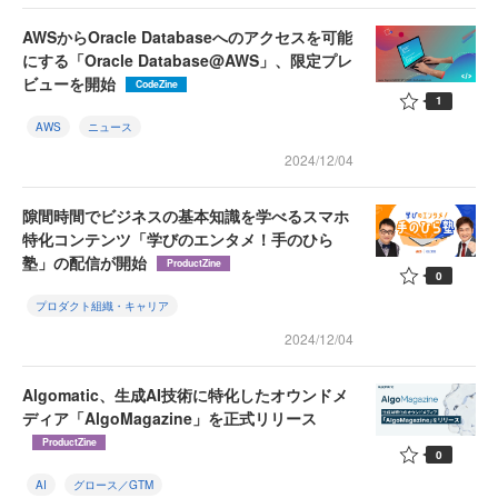
AWSからOracle Databaseへのアクセスを可能
にする「Oracle Database@AWS」、限定プレ
ビューを開始
CodeZine
1
AWS
ニュース
2024/12/04
隙間時間でビジネスの基本知識を学べるスマホ
特化コンテンツ「学びのエンタメ！手のひら
塾」の配信が開始
ProductZine
0
プロダクト組織・キャリア
2024/12/04
Algomatic、生成AI技術に特化したオウンドメ
ディア「AlgoMagazine」を正式リリース
ProductZine
0
AI
グロース／GTM