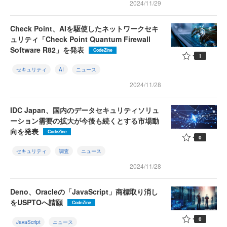
2024/11/29
Check Point、AIを駆使したネットワークセキ
ュリティ「Check Point Quantum Firewall
Software R82」を発表
CodeZine
1
セキュリティ
AI
ニュース
2024/11/28
IDC Japan、国内のデータセキュリティソリュ
ーション需要の拡大が今後も続くとする市場動
向を発表
CodeZine
0
セキュリティ
調査
ニュース
2024/11/28
Deno、Oracleの「JavaScript」商標取り消し
をUSPTOへ請願
CodeZine
0
JavaScript
ニュース