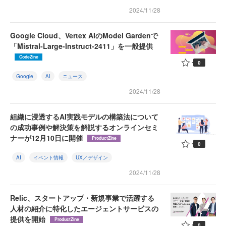
2024/11/28
Google Cloud、Vertex AIのModel Gardenで
「Mistral-Large-Instruct-2411」を一般提供
CodeZine
0
Google
AI
ニュース
2024/11/28
組織に浸透するAI実践モデルの構築法について
の成功事例や解決策を解説するオンラインセミ
ナーが12月10日に開催
ProductZine
0
AI
イベント情報
UX／デザイン
2024/11/28
Relic、スタートアップ・新規事業で活躍する
人材の紹介に特化したエージェントサービスの
提供を開始
ProductZine
0