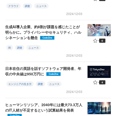
クラウド
調査
ニュース
2024/12/03
生成AI導入企業、約8割が課題を感じたことが
明らかに。プライバシーやセキュリティ、ハル
シネーションを懸念
CodeZine
0
AI
調査
ニュース
2024/12/03
日本在住の英語を話すソフトウェア開発者、年
収の中央値は950万円に
CodeZine
4
エンジニアの生き方
調査
ニュース
2024/12/03
ヒューマンリソシア、2040年には最大73.3万人
のIT人材が不足するという試算結果を発表
CodeZine