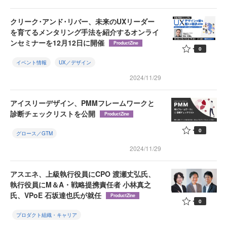
クリーク･アンド･リバー、未来のUXリーダー
を育てるメンタリング手法を紹介するオンライ
ンセミナーを12月12日に開催
ProductZine
0
イベント情報
UX／デザイン
2024/11/29
アイスリーデザイン、PMMフレームワークと
診断チェックリストを公開
ProductZine
0
グロース／GTM
2024/11/29
アスエネ、上級執行役員にCPO 渡瀬丈弘氏、
執行役員にM＆A・戦略提携責任者 小林真之
氏、VPoE 石坂達也氏が就任
ProductZine
0
プロダクト組織・キャリア