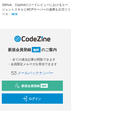
GitHub、Copilotのコードレビューにおけるエー
ジェントスキルとMCPサーバーの連携を正式リリ
ース
NEW
新規会員登録
のご案内
無料
・全ての過去記事が閲覧できます
・会員限定メルマガを受信できます
メールバックナンバー
新規会員登録
無料
ログイン