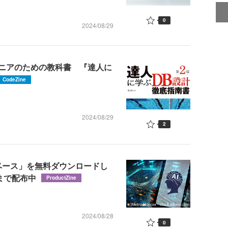
0
2024/08/29
ニアのための教科書 『達人に
CodeZine
2024/08/29
2
ータベース」を無料ダウンロードし
まで配布中
ProductZine
2024/08/28
0