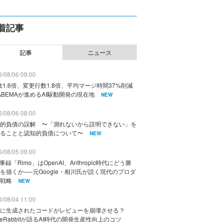
着記事
記事
ニュース
/08/06 09:00
数1.6倍、変更行数1.8倍、平均マージ時間37%削減
ABEMAが進めるAI駆動開発の現在地
NEW
/08/06 08:00
的負債の誤解 〜「測れないから説明できない」を
ることと認知的負債について〜
NEW
/08/05 09:00
議事録「Rimo」はOpenAI、Anthropic時代にどう勝
を描くか──元Google・相川氏が説く現代のプロダ
戦略
NEW
/08/04 11:00
に生成されたコードがレビューを崩壊させる？
deRabbitが語るAI時代の開発生産性向上のコツ