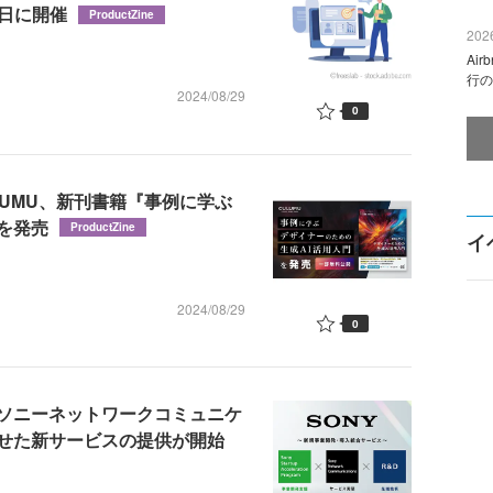
月4日に開催
ProductZine
2026
Ai
行の
2024/08/29
0
UMU、新刊書籍『事例に学ぶ
を発売
ProductZine
イ
2024/08/29
0
ソニーネットワークコミュニケ
せた新サービスの提供が開始