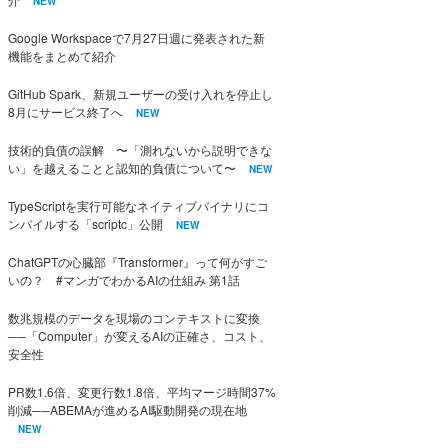
NEW
Google Workspaceで7月27日週に発表された新
機能をまとめて紹介
GitHub Spark、新規ユーザーの受け入れを停止し
8月にサービス終了へ
NEW
技術的負債の誤解 〜「測れないから説明できな
い」を越えることと認知的負債について〜
NEW
TypeScriptを実行可能なネイティブバイナリにコ
ンパイルする「scriptc」公開
NEW
ChatGPTの心臓部『Transformer』って何がすご
いの？ #マンガでわかるAIの仕組み 第1話
数兆規模のデータを現場のコンテキストに変換
──「Computer」が変えるAIの正確さ、コスト、
安全性
PR数1.6倍、変更行数1.8倍、平均マージ時間37%
削減──ABEMAが進めるAI駆動開発の現在地
NEW