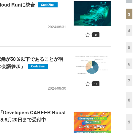
をCloud Runに統合
CodeZine
3
2024/08/31
4
0
5
稼働が50％以下であることが明
6
の会議参加」
CodeZine
7
11
2024/08/30
8
lopers CAREER Boost
を9月20日まで受付中
9