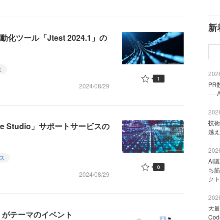
新
ツール「Jtest 2024.1」の
ス
2026
1
PR
2024/08/29
──
2026
技術
re Studio」サポートサービスの
越え
2026
ス
AI
0
ち筋
2024/08/29
クト
2026
大量
」がテーマのイベント
Co