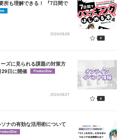
要所も理解できる！ 『7日間で
ine
2024/08/28
0
フェーズに見られる課題の対策方
29日に開催
ProductZine
2024/08/27
0
ルソナの有効な活用術について
ProductZine