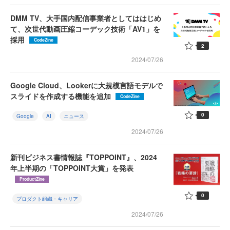
DMM TV、大手国内配信事業者としてははじめ
て、次世代動画圧縮コーデック技術「AV1」を
採用
CodeZine
2
2024/07/26
Google Cloud、Lookerに大規模言語モデルで
スライドを作成する機能を追加
CodeZine
0
Google
AI
ニュース
2024/07/26
新刊ビジネス書情報誌『TOPPOINT』、2024
年上半期の「TOPPOINT大賞」を発表
ProductZine
0
プロダクト組織・キャリア
2024/07/26