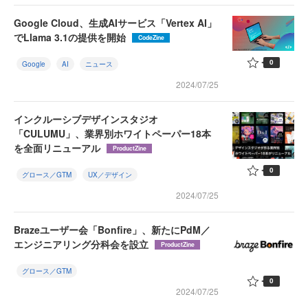
Google Cloud、生成AIサービス「Vertex AI」
でLlama 3.1の提供を開始
CodeZine
0
Google
AI
ニュース
2024/07/25
インクルーシブデザインスタジオ
「CULUMU」、業界別ホワイトペーパー18本
を全面リニューアル
ProductZine
0
グロース／GTM
UX／デザイン
2024/07/25
Brazeユーザー会「Bonfire」、新たにPdM／
エンジニアリング分科会を設立
ProductZine
グロース／GTM
0
2024/07/25