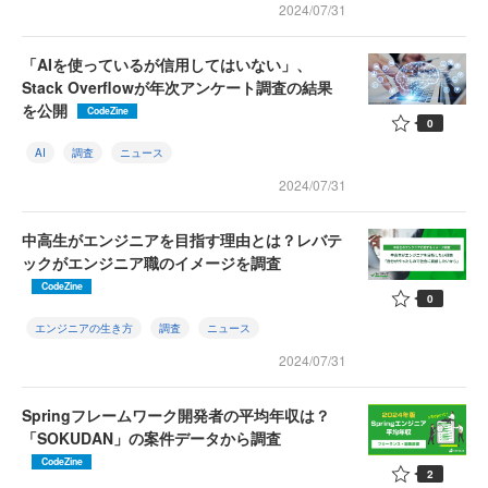
2024/07/31
「AIを使っているが信用してはいない」、
Stack Overflowが年次アンケート調査の結果
を公開
CodeZine
0
AI
調査
ニュース
2024/07/31
中高生がエンジニアを目指す理由とは？レバテ
ックがエンジニア職のイメージを調査
CodeZine
0
エンジニアの生き方
調査
ニュース
2024/07/31
Springフレームワーク開発者の平均年収は？
「SOKUDAN」の案件データから調査
CodeZine
2