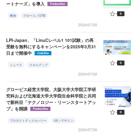
ートナーズ」を導入
ProductZine
0
事例
グロース／GTM
2024/07/30
LPI-Japan、「LinuCレベル1 101試験」の再
受験を無料にするキャンペーンを2025年3月31
日まで開催中
CodeZine
0
ニュース
スキルアップ
2024/07/30
グロービス経営大学院、大阪大学大学院工学研
究科および北海道大学大学院生命科学院と共同
で新科目「テクノロジー・リーンスタートアッ
プ」を開講
ProductZine
0
プロダクトディスカバリー
UX／デザイン
2024/07/30