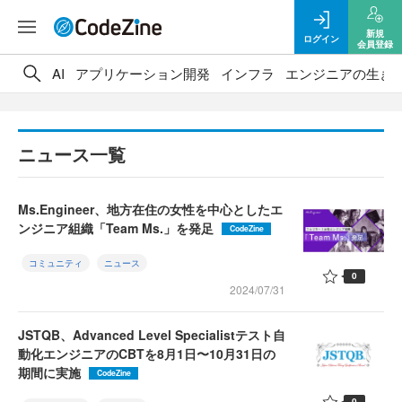
新規
ログイン
会員登録
AI
アプリケーション開発
インフラ
エンジニアの生き
ニュース一覧
Ms.Engineer、地方在住の女性を中心としたエ
ンジニア組織「Team Ms.」を発足
CodeZine
コミュニティ
ニュース
0
2024/07/31
JSTQB、Advanced Level Specialistテスト自
動化エンジニアのCBTを8月1日〜10月31日の
期間に実施
CodeZine
0