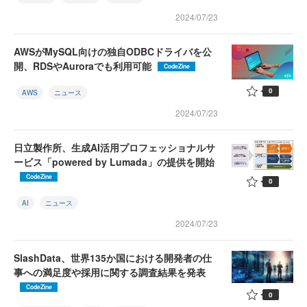
2024/07/23
AWSがMySQL向けの独自ODBCドライバを公
開、RDSやAuroraでも利用可能
CodeZine
0
AWS
ニュース
2024/07/23
日立製作所、生成AI活用プロフェッショナルサ
ービス「powered by Lumada」の提供を開始
CodeZine
0
AI
ニュース
2024/07/23
SlashData、世界135か国における開発者の仕
事への満足度や採用に関する調査結果を発表
CodeZine
0