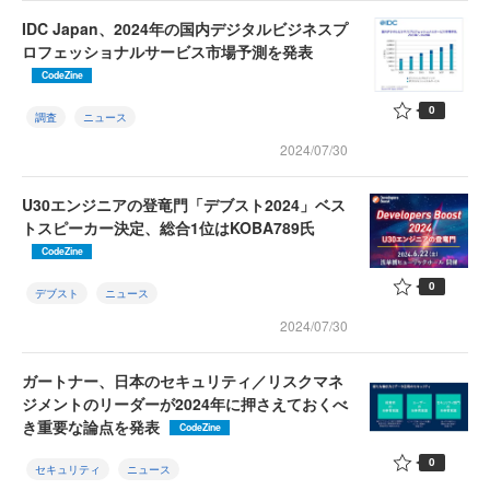
IDC Japan、2024年の国内デジタルビジネスプ
ロフェッショナルサービス市場予測を発表
CodeZine
0
調査
ニュース
2024/07/30
U30エンジニアの登竜門「デブスト2024」ベス
トスピーカー決定、総合1位はKOBA789氏
CodeZine
0
デブスト
ニュース
2024/07/30
ガートナー、日本のセキュリティ／リスクマネ
ジメントのリーダーが2024年に押さえておくべ
き重要な論点を発表
CodeZine
0
セキュリティ
ニュース