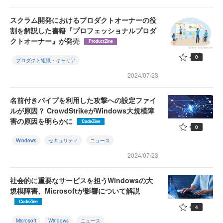
スクラム開発におけるプロダクトオーナーの役
割を解説した書籍『プロフェッショナルプロダ
クトオーナー』が発売
ProductZine
0
プロダクト組織・キャリア
2024/07/23
名前付きパイプを利用した攻撃への設定ファイ
ルが原因？ CrowdStrikeがWindows大規模障
害の原因を明らかに
CodeZine
0
Windows
セキュリティ
ニュース
2024/07/23
社会的に重要なサービスを担うWindowsの大
規模障害、Microsoftが影響について解説
CodeZine
4
Microsoft
Windows
ニュース