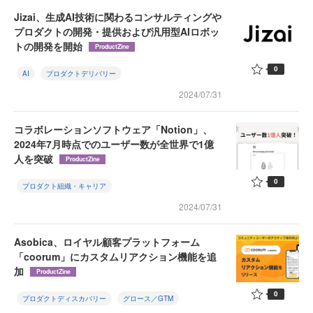
Jizai、生成AI技術に関わるコンサルティングや
プロダクトの開発・提供および汎用型AIロボッ
トの開発を開始
ProductZine
0
AI
プロダクトデリバリー
2024/07/31
コラボレーションソフトウェア「Notion」、
2024年7月時点でのユーザー数が全世界で1億
人を突破
ProductZine
0
プロダクト組織・キャリア
2024/07/31
Asobica、ロイヤル顧客プラットフォーム
「coorum」にカスタムリアクション機能を追
加
ProductZine
0
プロダクトディスカバリー
グロース／GTM