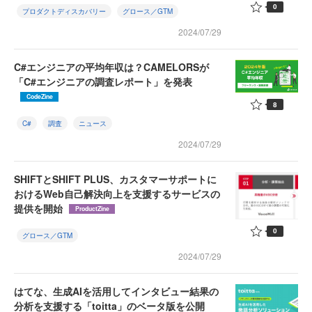
0
プロダクトディスカバリー
グロース／GTM
2024/07/29
C#エンジニアの平均年収は？CAMELORSが
「C#エンジニアの調査レポート」を発表
CodeZine
8
C#
調査
ニュース
2024/07/29
SHIFTとSHIFT PLUS、カスタマーサポートに
おけるWeb自己解決向上を支援するサービスの
提供を開始
ProductZine
0
グロース／GTM
2024/07/29
はてな、生成AIを活用してインタビュー結果の
分析を支援する「toitta」のベータ版を公開