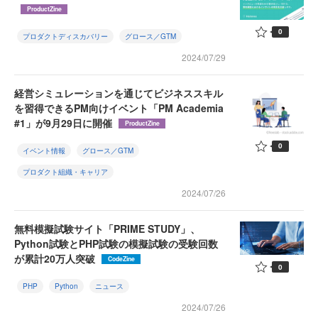
ProductZine
0
プロダクトディスカバリー
グロース／GTM
2024/07/29
経営シミュレーションを通じてビジネススキル
を習得できるPM向けイベント「PM Academia
#1」が9月29日に開催
ProductZine
0
イベント情報
グロース／GTM
プロダクト組織・キャリア
2024/07/26
無料模擬試験サイト「PRIME STUDY」、
Python試験とPHP試験の模擬試験の受験回数
が累計20万人突破
CodeZine
0
PHP
Python
ニュース
2024/07/26