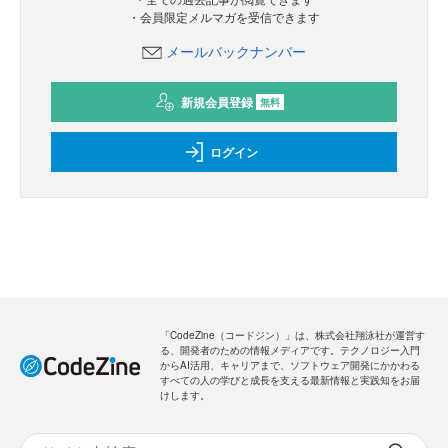
・会員限定メルマガを受信できます
メールバックナンバー
新規会員登録
無料
ログイン
「CodeZine（コードジン）」は、株式会社翔泳社が運営す
る、開発者のための情報メディアです。テクノロジー入門
からAI活用、キャリアまで、ソフトウェア開発にかかわる
すべての人の学びと成長を支える最新情報と実践知をお届
けします。