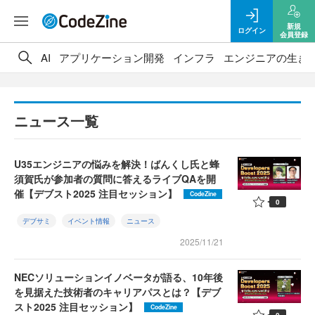
新規
ログイン
会員登録
AI
アプリケーション開発
インフラ
エンジニアの生き
ニュース一覧
U35エンジニアの悩みを解決！ばんくし氏と蜂
須賀氏が参加者の質問に答えるライブQAを開
催【デブスト2025 注目セッション】
CodeZine
0
デブサミ
イベント情報
ニュース
2025/11/21
NECソリューションイノベータが語る、10年後
を見据えた技術者のキャリアパスとは？【デブ
スト2025 注目セッション】
CodeZine
0