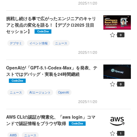
2025/11/20
挑戦し続ける事で広がったエンジニアのキャリ
アと視点の変化を語る！【デブクロ2025 注目
セッション】
CodeZine
0
デブサミ
イベント情報
ニュース
2025/11/20
OpenAIが「GPT-5.1-Codex-Max」を発表、テ
ストではデバッグ・実装を24時間継続
CodeZine
0
ニュース
AIエージェント
OpenAI
2025/11/20
AWS CLIの認証が簡素化、「aws login」コマ
ンドで認証情報をブラウザ取得
CodeZine
1
AWS
ニュース