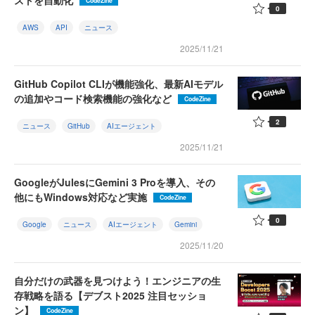
ストを自動化
CodeZine
0
AWS
API
ニュース
2025/11/21
GitHub Copilot CLIが機能強化、最新AIモデル
の追加やコード検索機能の強化など
CodeZine
2
ニュース
GitHub
AIエージェント
2025/11/21
GoogleがJulesにGemini 3 Proを導入、その
他にもWindows対応など実施
CodeZine
0
Google
ニュース
AIエージェント
Gemini
2025/11/20
自分だけの武器を見つけよう！エンジニアの生
存戦略を語る【デブスト2025 注目セッショ
ン】
CodeZine