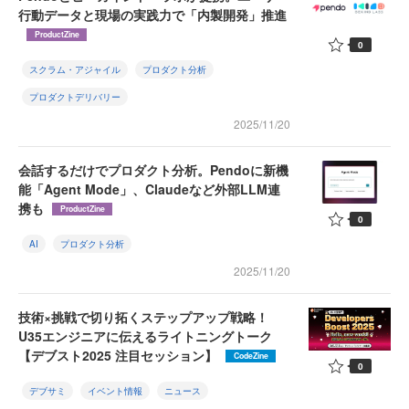
行動データと現場の実践力で「内製開発」推進
ProductZine
0
スクラム・アジャイル
プロダクト分析
プロダクトデリバリー
2025/11/20
会話するだけでプロダクト分析。Pendoに新機
能「Agent Mode」、Claudeなど外部LLM連
携も
ProductZine
0
AI
プロダクト分析
2025/11/20
技術×挑戦で切り拓くステップアップ戦略！
U35エンジニアに伝えるライトニングトーク
【デブスト2025 注目セッション】
CodeZine
0
デブサミ
イベント情報
ニュース