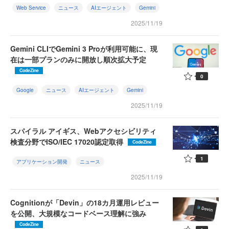
Web Service
ニュース
AIエージェント
Gemini
2025/11/19
Gemini CLIでGemini 3 Proが利用可能に、現
在は一部プランのみに開放し順次拡大予定
CodeZine
0
Google
ニュース
AIエージェント
Gemini
2025/11/19
スパイラル アイギス、Webアクセシビリティ
検査分野でISO/IEC 17020認定取得
CodeZine
1
アプリケーション開発
ニュース
2025/11/19
Cognitionが「Devin」の18カ月運用レビュー
を公開、大規模なコードベース理解に強み
CodeZine