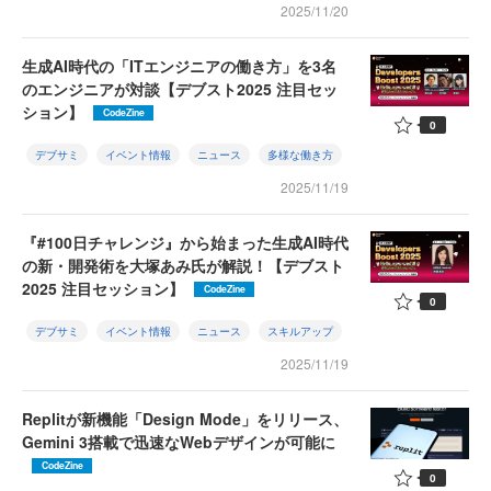
2025/11/20
生成AI時代の「ITエンジニアの働き方」を3名
のエンジニアが対談【デブスト2025 注目セッ
ション】
CodeZine
0
デブサミ
イベント情報
ニュース
多様な働き方
2025/11/19
『#100日チャレンジ』から始まった生成AI時代
の新・開発術を大塚あみ氏が解説！【デブスト
2025 注目セッション】
CodeZine
0
デブサミ
イベント情報
ニュース
スキルアップ
2025/11/19
Replitが新機能「Design Mode」をリリース、
Gemini 3搭載で迅速なWebデザインが可能に
CodeZine
0