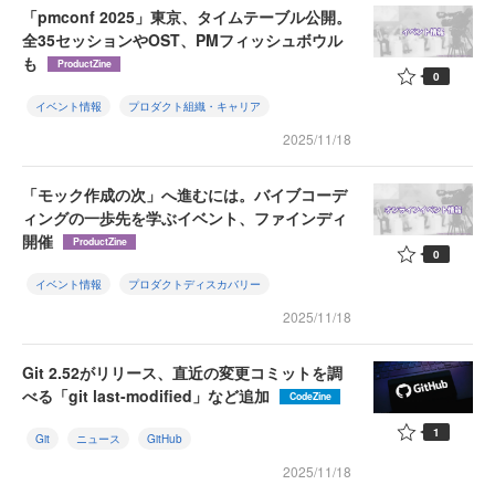
「pmconf 2025」東京、タイムテーブル公開。
全35セッションやOST、PMフィッシュボウル
も
ProductZine
0
イベント情報
プロダクト組織・キャリア
2025/11/18
「モック作成の次」へ進むには。バイブコーデ
ィングの一歩先を学ぶイベント、ファインディ
開催
ProductZine
0
イベント情報
プロダクトディスカバリー
2025/11/18
Git 2.52がリリース、直近の変更コミットを調
べる「git last-modified」など追加
CodeZine
1
Git
ニュース
GitHub
2025/11/18