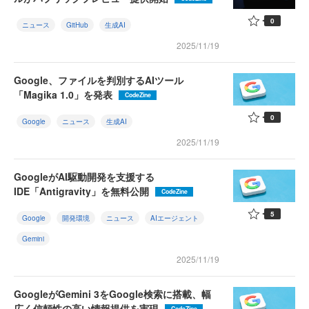
0
ニュース
GitHub
生成AI
2025/11/19
Google、ファイルを判別するAIツール
「Magika 1.0」を発表
CodeZine
0
Google
ニュース
生成AI
2025/11/19
GoogleがAI駆動開発を支援する
IDE「Antigravity」を無料公開
CodeZine
5
Google
開発環境
ニュース
AIエージェント
Gemini
2025/11/19
GoogleがGemini 3をGoogle検索に搭載、幅
広く信頼性の高い情報提供を実現
CodeZine