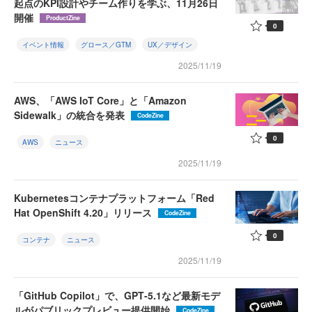
起点のKPI設計やチーム作りを学ぶ、11月26日
開催
ProductZine
0
イベント情報
グロース／GTM
UX／デザイン
2025/11/19
AWS、「AWS IoT Core」と「Amazon
Sidewalk」の統合を発表
CodeZine
0
AWS
ニュース
2025/11/19
Kubernetesコンテナプラットフォーム「Red
Hat OpenShift 4.20」リリース
CodeZine
0
コンテナ
ニュース
2025/11/19
「GitHub Copilot」で、GPT‑5.1など最新モデ
ルがパブリックプレビュー提供開始
CodeZine