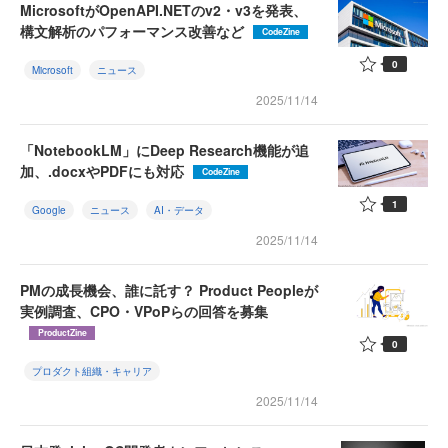
MicrosoftがOpenAPI.NETのv2・v3を発表、
構文解析のパフォーマンス改善など
CodeZine
0
Microsoft
ニュース
2025/11/14
「NotebookLM」にDeep Research機能が追
加、.docxやPDFにも対応
CodeZine
1
Google
ニュース
AI・データ
2025/11/14
PMの成長機会、誰に託す？ Product Peopleが
実例調査、CPO・VPoPらの回答を募集
ProductZine
0
プロダクト組織・キャリア
2025/11/14