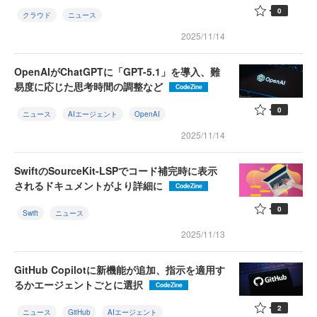
0
クラウド
ニュース
2025/11/14
OpenAIがChatGPTに「GPT-5.1」を導入、難
易度に応じた思考時間の調整など
CodeZine
0
ニュース
AIエージェント
OpenAI
2025/11/14
SwiftのSourceKit-LSPでコード補完時に表示
されるドキュメントがより詳細に
CodeZine
0
Swift
ニュース
2025/11/13
GitHub Copilotに新機能が追加、指示を適用す
るかエージェントごとに選択
CodeZine
2
ニュース
GitHub
AIエージェント