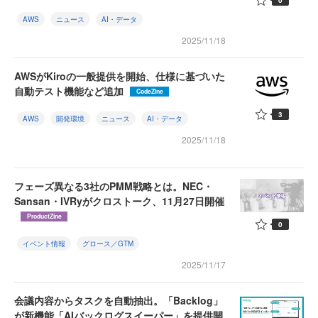
AWS
ニュース
AI・データ
2025/11/18
AWSがKiroの一般提供を開始、仕様に基づいた
自動テスト機能など追加
CodeZine
3
AWS
開発環境
ニュース
AI・データ
2025/11/18
フェーズ異なる3社のPMM戦略とは。NEC・
Sansan・IVRyがクロストーク、11月27日開催
ProductZine
0
イベント情報
グロース／GTM
2025/11/17
会議内容からタスクを自動抽出。「Backlog」
が新機能「AIバックログスイーパー」を提供開