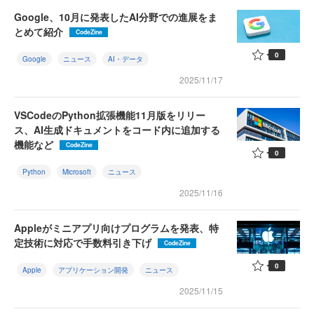
Google、10月に発表したAI分野での進展をま
とめて紹介
CodeZine
0
Google
ニュース
AI・データ
2025/11/17
VSCodeのPython拡張機能11月版をリリー
ス、AI生成ドキュメントをコード内に追加する
機能など
CodeZine
0
Python
Microsoft
ニュース
2025/11/16
Appleがミニアプリ向けプログラムを発表、特
定技術に対応で手数料引き下げ
CodeZine
0
Apple
アプリケーション開発
ニュース
2025/11/15