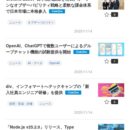
ンなオブザーバビリティ戦略と柔軟な課金体系
で日本市場に本格参入
CodeZine
0
ニュース
オブザーバビリティ
2025/11/14
OpenAI、ChatGPTで複数ユーザーによるグル
ープチャット機能の試験提供を開始
CodeZine
1
ニュース
AI・データ
OpenAI
2025/11/14
div、インフォマートへテックキャンプの「新
入社員エンジニア研修」を提供
CodeZine
0
採用・育成・評価
ニュース
2025/11/14
「Node.js v25.2.0」リリース、Type