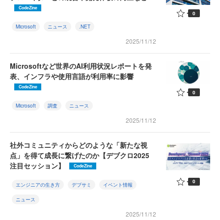
CodeZine
0
Microsoft
ニュース
.NET
2025/11/12
Microsoftなど世界のAI利用状況レポートを発
表、インフラや使用言語が利用率に影響
CodeZine
0
Microsoft
調査
ニュース
2025/11/12
社外コミュニティからどのような「新たな視
点」を得て成長に繋げたのか【デブクロ2025
注目セッション】
CodeZine
0
エンジニアの生き方
デブサミ
イベント情報
ニュース
2025/11/12