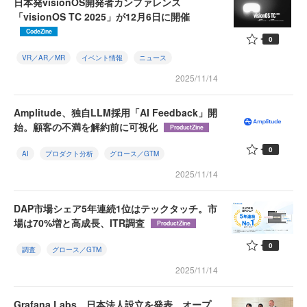
日本発visionOS開発者カンファレンス
「visionOS TC 2025」が12月6日に開催
CodeZine
0
VR／AR／MR
イベント情報
ニュース
2025/11/14
Amplitude、独自LLM採用「AI Feedback」開
始。顧客の不満を解約前に可視化
ProductZine
0
AI
プロダクト分析
グロース／GTM
2025/11/14
DAP市場シェア5年連続1位はテックタッチ。市
場は70%増と高成長、ITR調査
ProductZine
0
調査
グロース／GTM
2025/11/14
Grafana Labs、日本法人設立を発表。オープ