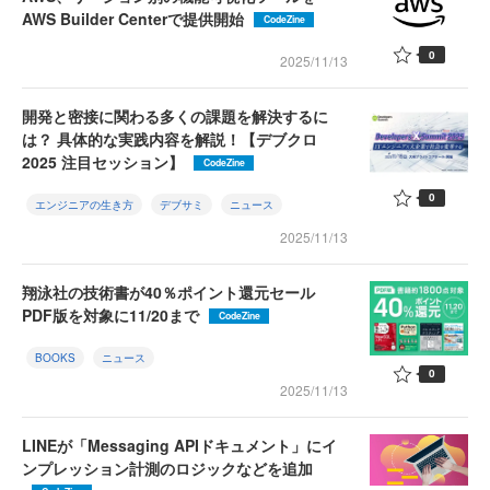
AWS Builder Centerで提供開始
CodeZine
0
2025/11/13
開発と密接に関わる多くの課題を解決するに
は？ 具体的な実践内容を解説！【デブクロ
2025 注目セッション】
CodeZine
0
エンジニアの生き方
デブサミ
ニュース
2025/11/13
翔泳社の技術書が40％ポイント還元セール
PDF版を対象に11/20まで
CodeZine
BOOKS
ニュース
0
2025/11/13
LINEが「Messaging APIドキュメント」にイ
ンプレッション計測のロジックなどを追加