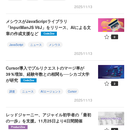
2025/11/13
メシウスがJavaScriptライブラリ
「InputManJS V6J」をリリース、AIによる文
章の作成支援など
CodeZine
0
JavaScript
ニュース
メシウス
2025/11/13
Cursor導入でプルリクエストのマージ率が
39％増加、経験年数との相関も──シカゴ大学
が研究
CodeZine
2
調査
ニュース
AIエージェント
Cursor
2025/11/13
レッドジャーニー、アジャイル初学者の「最初
の一歩」を支援。11月25日より4日間開催
ProductZine