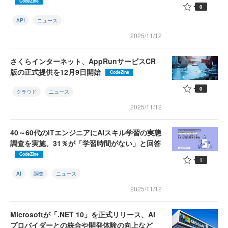
CodeZine
0
API
ニュース
2025/11/12
さくらインターネット、AppRunサービスCR
版の正式提供を12月9日開始
CodeZine
0
クラウド
ニュース
2025/11/12
40～60代のITエンジニアにAIスキル学習の実態
調査を実施、31％が「学習時間がない」と回答
CodeZine
1
AI
調査
ニュース
2025/11/12
Microsoftが「.NET 10」を正式リリース、AI
プロバイダーとの統合や開発体験の向上など