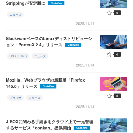
Strippingが安定版に
CodeZine
0
ニュース
2025/11/14
SlackwareベースのLinuxディストリビューシ
ョン「PorteuX 2.4」リリース
CodeZine
0
UNIX／Linux
ニュース
2025/11/14
Mozilla、Webブラウザの最新版「Firefox
145.0」リリース
CodeZine
0
ブラウザ
ニュース
2025/11/14
J-SOXに関わる手続きをクラウド上で一元管理
するサービス「conkan」提供開始
CodeZine