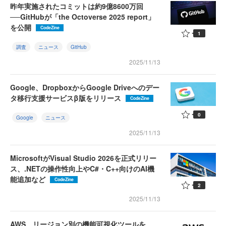
昨年実施されたコミットは約9億8600万回
──GitHubが「the Octoverse 2025 report」
を公開
CodeZine
1
調査
ニュース
GitHub
2025/11/13
Google、DropboxからGoogle Driveへのデー
タ移行支援サービスβ版をリリース
CodeZine
0
Google
ニュース
2025/11/13
MicrosoftがVisual Studio 2026を正式リリー
ス、.NETの操作性向上やC#・C++向けのAI機
能追加など
CodeZine
2
2025/11/13
AWS、リージョン別の機能可視化ツールを