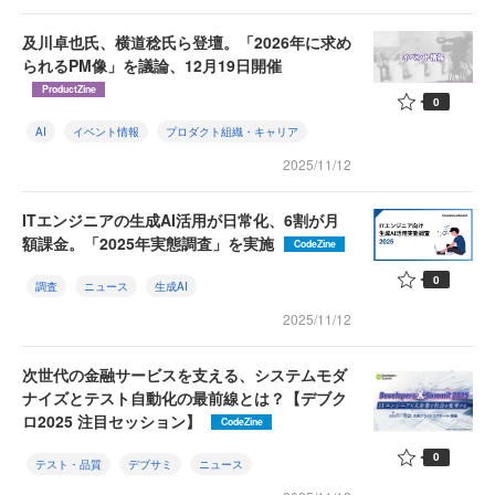
及川卓也氏、横道稔氏ら登壇。「2026年に求め
られるPM像」を議論、12月19日開催
ProductZine
0
AI
イベント情報
プロダクト組織・キャリア
2025/11/12
ITエンジニアの生成AI活用が日常化、6割が月
額課金。「2025年実態調査」を実施
CodeZine
0
調査
ニュース
生成AI
2025/11/12
次世代の金融サービスを支える、システムモダ
ナイズとテスト自動化の最前線とは？【デブク
ロ2025 注目セッション】
CodeZine
0
テスト・品質
デブサミ
ニュース