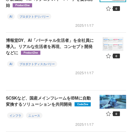
始
ProductZine
0
AI
プロダクトデリバリー
2025/11/17
博報堂DY、AI「バーチャル生活者」を全社員に
導入。リアルな生活者を再現、コンセプト開発
などに
ProductZine
0
AI
プロダクトディスカバリー
2025/11/17
SCSKなど、国産メインフレームをIBMに自動
変換するソリューションを共同開発
CodeZine
0
インフラ
ニュース
2025/11/17