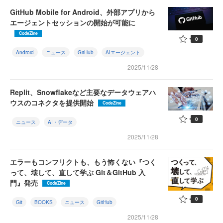
GitHub Mobile for Android、外部アプリから
エージェントセッションの開始が可能に
CodeZine
0
Android
ニュース
GitHub
AIエージェント
2025/11/28
Replit、Snowflakeなど主要なデータウェアハ
ウスのコネクタを提供開始
CodeZine
0
ニュース
AI・データ
2025/11/28
エラーもコンフリクトも、もう怖くない『つく
って、壊して、直して学ぶ Git＆GitHub 入
門』発売
CodeZine
0
Git
BOOKS
ニュース
GitHub
2025/11/28