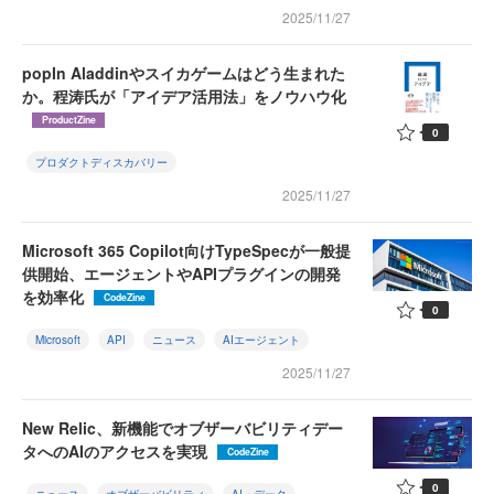
2025/11/27
popIn Aladdinやスイカゲームはどう生まれた
か。程涛氏が「アイデア活用法」をノウハウ化
ProductZine
0
プロダクトディスカバリー
2025/11/27
Microsoft 365 Copilot向けTypeSpecが一般提
供開始、エージェントやAPIプラグインの開発
を効率化
CodeZine
0
Microsoft
API
ニュース
AIエージェント
2025/11/27
New Relic、新機能でオブザーバビリティデー
タへのAIのアクセスを実現
CodeZine
0