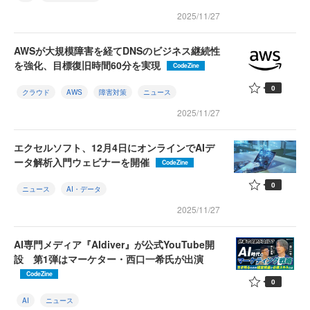
2025/11/27
AWSが大規模障害を経てDNSのビジネス継続性
を強化、目標復旧時間60分を実現
CodeZine
0
クラウド
AWS
障害対策
ニュース
2025/11/27
エクセルソフト、12月4日にオンラインでAIデ
ータ解析入門ウェビナーを開催
CodeZine
0
ニュース
AI・データ
2025/11/27
AI専門メディア『AIdiver』が公式YouTube開
設 第1弾はマーケター・西口一希氏が出演
CodeZine
0
AI
ニュース