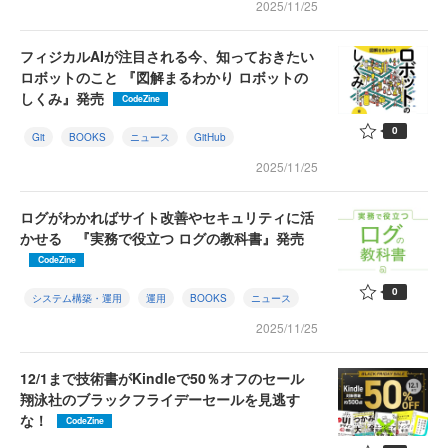
2025/11/25
フィジカルAIが注目される今、知っておきたい
ロボットのこと 『図解まるわかり ロボットの
しくみ』発売
CodeZine
0
Git
BOOKS
ニュース
GitHub
2025/11/25
ログがわかればサイト改善やセキュリティに活
かせる 『実務で役立つ ログの教科書』発売
CodeZine
0
システム構築・運用
運用
BOOKS
ニュース
2025/11/25
12/1まで技術書がKindleで50％オフのセール
翔泳社のブラックフライデーセールを見逃す
な！
CodeZine