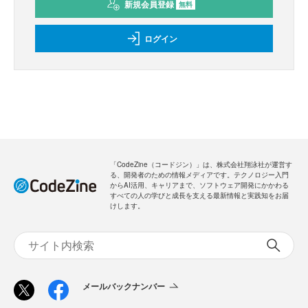
新規会員登録
無料
ログイン
「CodeZine（コードジン）」は、株式会社翔泳社が運営す
る、開発者のための情報メディアです。テクノロジー入門
からAI活用、キャリアまで、ソフトウェア開発にかかわる
すべての人の学びと成長を支える最新情報と実践知をお届
けします。
メールバックナンバー