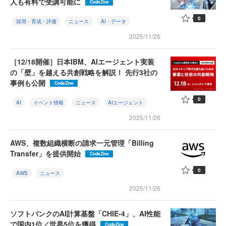
人も有料で受講可能に
CodeZine
0
採用・育成・評価
ニュース
AI・データ
2025/11/26
［12/18開催］日本IBM、AIエージェント実装
の「壁」を越える共創戦略を解説！ 先行3社の
事例も公開
CodeZine
0
AI
イベント情報
ニュース
AIエージェント
2025/11/26
AWS、複数組織横断の請求一元管理「Billing
Transfer」を提供開始
CodeZine
0
AWS
ニュース
2025/11/26
ソフトバンクのAI計算基盤「CHIE-4」、AI性能
で国内1位／世界5位を獲得
CodeZine