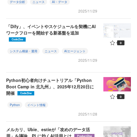
データ分析
ニュース
AI・データ
2025/11/29
「Dify」、イベントやスケジュールを契機にAI
ワークフローを開始する新基盤を追加
CodeZine
0
システム構築・運用
ニュース
AIエージェント
2025/11/29
Python初心者向けチュートリアル「Python
Boot Camp in 北九州」、2025年12月20日に
開催
CodeZine
0
Python
イベント情報
2025/11/28
メルカリ、Ubie、estieが「攻めのデータ活
用」を議論。PLに効くAI活用とは
ProductZine