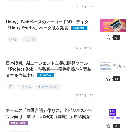
2025/11/26
Unity、Webベースのノーコード3Dエディタ
「Unity Studio」ベータ版を発表
CodeZine
0
Unity
ニュース
2025/11/26
日本IBM、AIエージェント主導の開発ツール
「Project Bob」を発表——要件定義から実装
までを自律実行
CodeZine
14
AI
ニュース
AIエージェント
2025/11/26
チームの「共通言語」作りに。全ビジネスパー
ソン向け「第12回UX検定（基礎）」申込開始
ProductZine
0