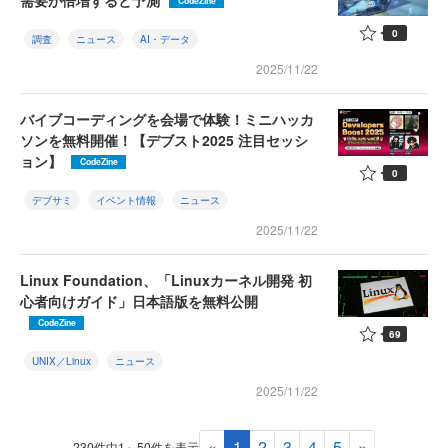
需要が倍増すると予測
CodeZine
0
調査
ニュース
AI・データ
2025/11/22
バイブコーディングを会場で体験！ミニハッカ
ソンを無料開催！【デブスト2025 注目セッシ
ョン】
CodeZine
0
デブサミ
イベント情報
ニュース
2025/11/22
Linux Foundation、「Linuxカーネル開発 初
心者向けガイド」日本語版を無料公開
CodeZine
69
UNIX／Linux
ニュース
2025/11/22
«
1
2
3
4
5
»
230件中1～50件を表示