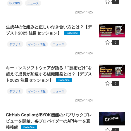
0
BOOKS
ニュース
2025/11/25
生成AIの仕組みと正しい付き合い方とは？【デ
ブスト2025 注目セッション】
CodeZine
0
デブサミ
イベント情報
ニュース
2025/11/24
キーエンスソフトウェアが語る！“技術だけ”を
超えて成長が加速する組織開発とは？【デブス
ト2025 注目セッション】
CodeZine
0
デブサミ
イベント情報
ニュース
2025/11/24
GitHub CopilotがBYOK機能のパブリックプレ
ビューを開始、各プロバイダーのAPIキーを直
接接続
CodeZine
0