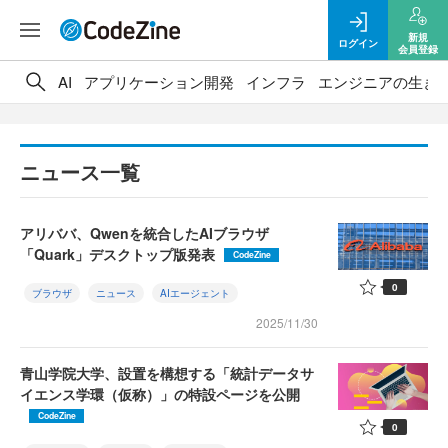
新規
ログイン
会員登録
AI
アプリケーション開発
インフラ
エンジニアの生き
ニュース一覧
アリババ、Qwenを統合したAIブラウザ
「Quark」デスクトップ版発表
CodeZine
0
ブラウザ
ニュース
AIエージェント
2025/11/30
青山学院大学、設置を構想する「統計データサ
イエンス学環（仮称）」の特設ページを公開
CodeZine
0