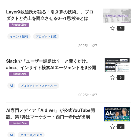
LayerX牧迫氏が語る「引き算の技術」。プロ
ダクトと売上を両立させる0→1思考法とは
ProductZine
0
イベント情報
プロダクト戦略
2025/11/27
Slackで「ユーザー課題は？」と聞くだけ。
alma、インサイト検索AIエージェントをβ公開
ProductZine
0
AI
プロダクトディスカバリー
2025/11/27
AI専門メディア「AIdiver」が公式YouTube開
設。第1弾はマーケター・西口一希氏が出演
ProductZine
0
AI
グロース／GTM