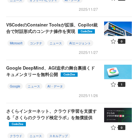
ニュース
オブザーバビリティ
AI・データ
2025/11/27
VSCodeのContainer Toolsが拡張、Copilot統
合で対話形式のコンテナ操作を実現
CodeZine
0
Microsoft
コンテナ
ニュース
AIエージェント
2025/11/27
Google DeepMind、AGI追求の舞台裏描くド
キュメンタリーを無料公開
CodeZine
1
Google
ニュース
AI・データ
2025/11/26
さくらインターネット、クラウド学習を支援す
る「さくらのクラウド検定ラボ」を無償提供
CodeZine
0
クラウド
ニュース
スキルアップ